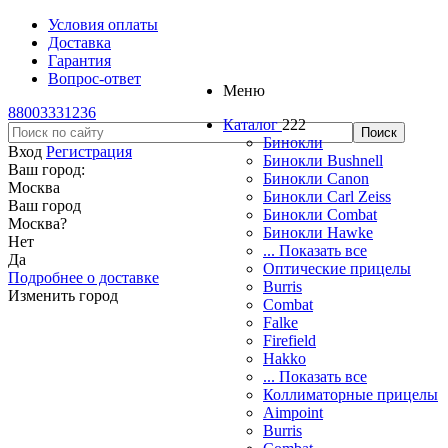
Условия оплаты
Доставка
Гарантия
Вопрос-ответ
Меню
88003331236
Каталог
222
Бинокли
Вход
Регистрация
Бинокли Bushnell
Ваш город:
Бинокли Canon
Москва
Бинокли Carl Zeiss
Ваш город
Бинокли Combat
Москва
?
Бинокли Hawke
Нет
... Показать все
Да
Оптические прицелы
Подробнее о доставке
Burris
Изменить город
Combat
Falke
Firefield
Hakko
... Показать все
Коллиматорные прицелы
Aimpoint
Burris