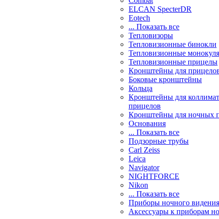
Combat
ELCAN SpecterDR
Eotech
... Показать все
Тепловизоры
Тепловизионные бинокли
Тепловизионные монокул
Тепловизионные прицелы
Кронштейны для прицело
Боковые кронштейны
Кольца
Кронштейны для коллима
прицелов
Кронштейны для ночных 
Основания
... Показать все
Подзорные трубы
Carl Zeiss
Leica
Navigator
NIGHTFORCE
Nikon
... Показать все
Приборы ночного видени
Аксессуары к приборам н