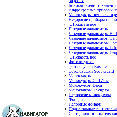
видения
Бинокли ночного видения
Инфракрасные приборы н
Монокуляры ночного вид
Недорогие приборы ночно
... Показать все
Лазерные дальномеры
Лазерные дальномеры Bush
Лазерные дальномеры Carl 
Лазерные дальномеры Com
Лазерные дальномеры Leic
Лазерные дальномеры Leu
... Показать все
Фотоловушки
фотоловушки Bushnell
фотоловушки ScoutGuard
Монокуляры
Монокуляры Carl Zeiss
Монокуляры Leica
Монокуляры Navigator
Недорогие монокуляры
Фонари
Налобные фонари
Подствольные тактически
Светодиодные тактически