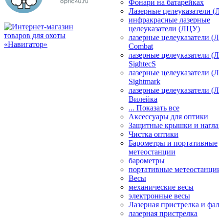
Фонари на батарейках
Лазерные целеуказатели 
инфракрасные лазерные
целеуказатели (ЛЦУ)
лазерные целеуказатели (
Combat
лазерные целеуказатели (
SightecS
лазерные целеуказатели (
Sightmark
лазерные целеуказатели (
Вилейка
... Показать все
Аксессуары для оптики
Защитные крышки и нагла
Чистка оптики
Барометры и портативные
метеостанции
барометры
портативные метеостанци
Весы
механические весы
электронные весы
Лазерная пристрелка и ф
лазерная пристрелка