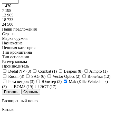
1 430
7 198
12 965
18 733
24 500
Наши предложения
Страна
Марка оружия
Назначение
Ценовая категория
Тип кронштейна
Тип основания
Размер кольца
Производитель
Dedal-NV (
3
)
Combat (
1
)
Leapers (
8
)
Aimpro (
1
)
Rusan (
3
)
SAG (
6
)
Vector Optics (
2
)
Вилейка (
12
)
Роза ветров (
3
)
Юпитер (
2
)
Mak (Kilic Feintechnik)
(
3
)
ВОМЗ (
19
)
ЭСТ (
17
)
Расширенный поиск
Каталог