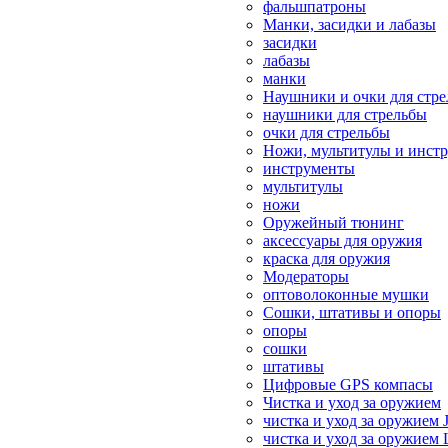
фальшпатроны
Манки, засидки и лабазы
засидки
лабазы
манки
Наушники и очки для стр
наушники для стрельбы
очки для стрельбы
Ножи, мультитулы и инст
инструменты
мультитулы
ножи
Оружейный тюнинг
аксессуары для оружия
краска для оружия
Модераторы
оптоволоконные мушки
Сошки, штативы и опоры
опоры
сошки
штативы
Цифровые GPS компасы
Чистка и уход за оружием
чистка и уход за оружием 
чистка и уход за оружием 