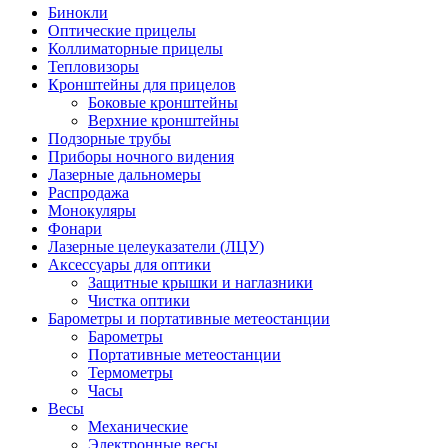
Бинокли
Оптические прицелы
Коллиматорные прицелы
Тепловизоры
Кронштейны для прицелов
Боковые кронштейны
Верхние кронштейны
Подзорные трубы
Приборы ночного видения
Лазерные дальномеры
Распродажа
Монокуляры
Фонари
Лазерные целеуказатели (ЛЦУ)
Аксессуары для оптики
Защитные крышки и наглазники
Чистка оптики
Барометры и портативные метеостанции
Барометры
Портативные метеостанции
Термометры
Часы
Весы
Механические
Электронные весы