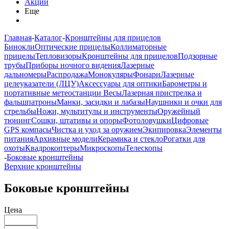
Акции
Еще
Главная
-
Каталог
-
Кронштейны для прицелов
Бинокли
Оптические прицелы
Коллиматорные
прицелы
Тепловизоры
Кронштейны для прицелов
Подзорные
трубы
Приборы ночного видения
Лазерные
дальномеры
Распродажа
Монокуляры
Фонари
Лазерные
целеуказатели (ЛЦУ)
Аксессуары для оптики
Барометры и
портативные метеостанции
Весы
Лазерная пристрелка и
фальшпатроны
Манки, засидки и лабазы
Наушники и очки для
стрельбы
Ножи, мультитулы и инструменты
Оружейный
тюнинг
Сошки, штативы и опоры
Фотоловушки
Цифровые
GPS компасы
Чистка и уход за оружием
Экипировка
Элементы
питания
Архивные модели
Керамика и стекло
Рогатки для
охоты
Квадрокоптеры
Микроскопы
Телескопы
-
Боковые кронштейны
Верхние кронштейны
Боковые кронштейны
Цена