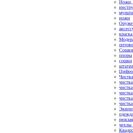
Ножи,
инстр
мульт
ножи
Оруже
аксесс
краска
Модер
оптов
Сошки
опоры
сошки
штати
Цифро
Чистка
чистка
чистка
чистка
чистка
чистка
Экипи
одежд
рюкза
чехлы 
Квадр