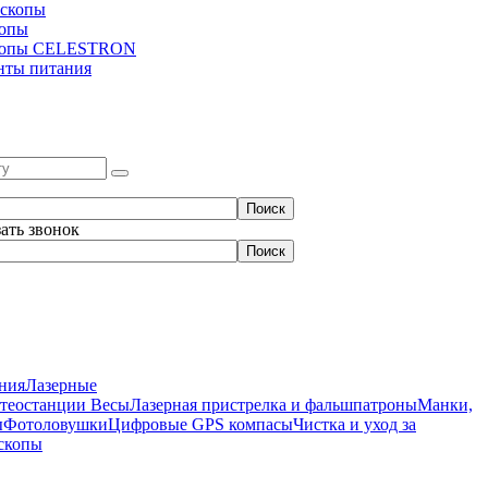
скопы
копы
копы CELESTRON
нты питания
зать звонок
ния
Лазерные
етеостанции
Весы
Лазерная пристрелка и фальшпатроны
Манки,
ы
Фотоловушки
Цифровые GPS компасы
Чистка и уход за
скопы