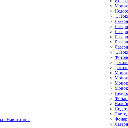
Инфра
Монок
Недор
... Пок
Лазер
Лазерн
Лазерн
Лазер
Лазерн
Лазерн
... Пок
Фотол
фотоло
фотол
Монок
Моноку
Монок
Моноку
Недор
Фонар
Налоб
Подст
Свето
Фонари
Лазерн