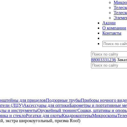
Микро
Телес
Телес
Элеме
Акции
О компании
Контакты
88003331236
Зака
нштейны для прицелов
Подзорные трубы
Приборы ночного виде
атели (ЛЦУ)
Аксессуары для оптики
Барометры и портативные м
улы и инструменты
Оружейный тюнинг
Сошки, штативы и опор
мика и стекло
Рогатки для охоты
Квадрокоптеры
Микроскопы
Теле
й, экстра широкоугольный, призма Roof)