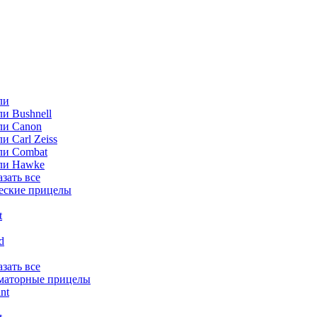
ли
и Bushnell
ли Canon
и Carl Zeiss
ли Combat
ли Hawke
азать все
еские прицелы
t
ld
азать все
маторные прицелы
nt