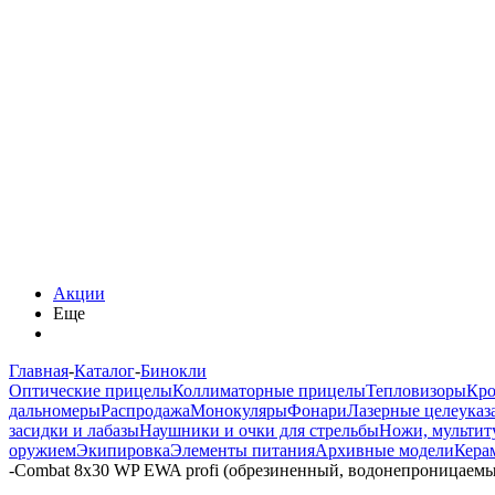
Акции
Еще
Главная
-
Каталог
-
Бинокли
Оптические прицелы
Коллиматорные прицелы
Тепловизоры
Кро
дальномеры
Распродажа
Монокуляры
Фонари
Лазерные целеуказ
засидки и лабазы
Наушники и очки для стрельбы
Ножи, мультит
оружием
Экипировка
Элементы питания
Архивные модели
Кера
-
Combat 8х30 WP EWA profi (обрезиненный, водонепроницаемы