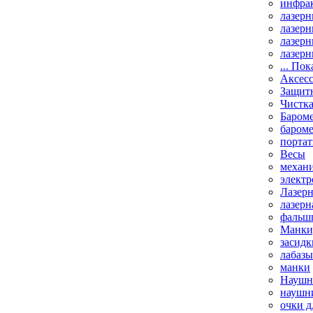
инфрак
лазерн
лазерн
лазерн
лазерн
... Пок
Аксесс
Защит
Чистк
Бароме
баром
порта
Весы
механи
элект
Лазерн
лазерн
фальш
Манки,
засидк
лабазы
манки
Наушни
наушни
очки д