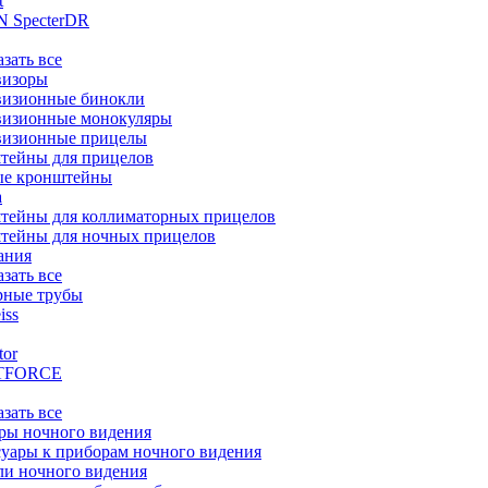
t
 SpecterDR
азать все
визоры
визионные бинокли
визионные монокуляры
визионные прицелы
тейны для прицелов
ые кронштейны
а
тейны для коллиматорных прицелов
тейны для ночных прицелов
ания
азать все
рные трубы
iss
tor
TFORCE
азать все
ры ночного видения
уары к приборам ночного видения
ли ночного видения