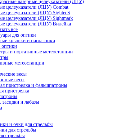
расные лазерные целеуказатели (ЛЦУ)
ые целеуказатели (ЛЦУ) Combat
ые целеуказатели (ЛЦУ) SightecS
ые целеуказатели (ЛЦУ) Sightmark
ые целеуказатели (ЛЦУ) Вилейка
азать все
уары для оптики
ные крышки и наглазники
а оптики
тры и портативные метеостанции
етры
тивные метеостанции
ческие весы
ронные весы
ая пристрелка и фальшпатроны
ая пристрелка
патроны
 засидки и лабазы
и
ки и очки для стрельбы
ки для стрельбы
ля стрельбы