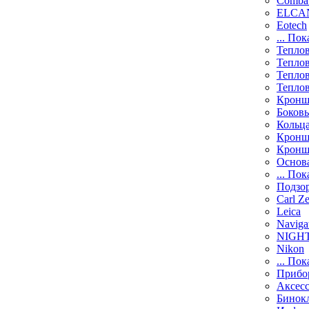
Comba
ELCAN
Eotech
... Пок
Тепло
Тепло
Тепло
Тепло
Кронш
Боков
Кольц
Кронш
Кронш
Основ
... Пок
Подзо
Carl Ze
Leica
Naviga
NIGH
Nikon
... Пок
Прибо
Аксесс
Бинок