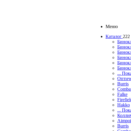
Меню
Каталог
222
Бинок
Бинокл
Бинок
Бинокл
Бинок
Бинок
... Пок
Оптич
Burris
Comba
Falke
Firefie
Hakko
... Пок
Колли
Aimpoi
Burris