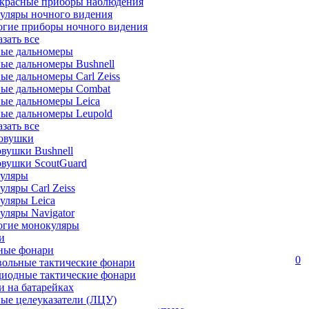
красные приборы наблюдения
уляры ночного видения
огие приборы ночного видения
азать все
ные дальномеры
ые дальномеры Bushnell
ые дальномеры Carl Zeiss
ные дальномеры Combat
ые дальномеры Leica
ые дальномеры Leupold
азать все
овушки
вушки Bushnell
овушки ScoutGuard
уляры
ляры Carl Zeiss
уляры Leica
ляры Navigator
огие монокуляры
и
ные фонари
0
вольные тактические фонари
диодные тактические фонари
 на батарейках
ые целеуказатели (ЛЦУ)