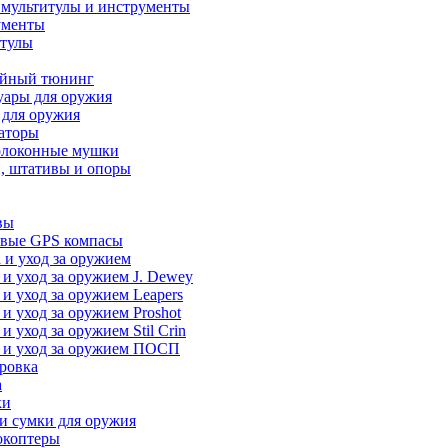
 мультитулы и инструменты
ументы
итулы
йный тюнинг
уары для оружия
 для оружия
аторы
олоконные мушки
, штативы и опоры
вы
вые GPS компасы
 и уход за оружием
 и уход за оружием J. Dewey
 и уход за оружием Leapers
 и уход за оружием Proshot
 и уход за оружием Stil Crin
 и уход за оружием ПОСП
ровка
а
ки
и сумки для оружия
окоптеры