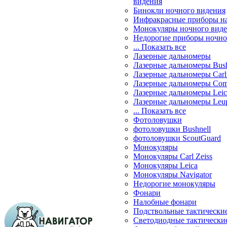
видения
Бинокли ночного видения
Инфракрасные приборы н
Монокуляры ночного вид
Недорогие приборы ночно
... Показать все
Лазерные дальномеры
Лазерные дальномеры Bush
Лазерные дальномеры Carl 
Лазерные дальномеры Com
Лазерные дальномеры Leic
Лазерные дальномеры Leu
... Показать все
Фотоловушки
фотоловушки Bushnell
фотоловушки ScoutGuard
Монокуляры
Монокуляры Carl Zeiss
Монокуляры Leica
Монокуляры Navigator
Недорогие монокуляры
Фонари
Налобные фонари
Подствольные тактически
Светодиодные тактически