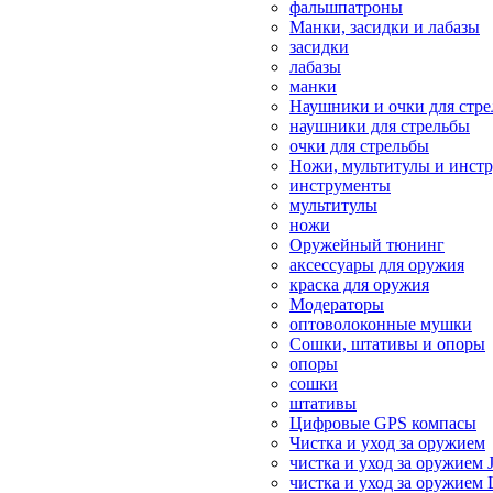
фальшпатроны
Манки, засидки и лабазы
засидки
лабазы
манки
Наушники и очки для стр
наушники для стрельбы
очки для стрельбы
Ножи, мультитулы и инст
инструменты
мультитулы
ножи
Оружейный тюнинг
аксессуары для оружия
краска для оружия
Модераторы
оптоволоконные мушки
Сошки, штативы и опоры
опоры
сошки
штативы
Цифровые GPS компасы
Чистка и уход за оружием
чистка и уход за оружием 
чистка и уход за оружием 