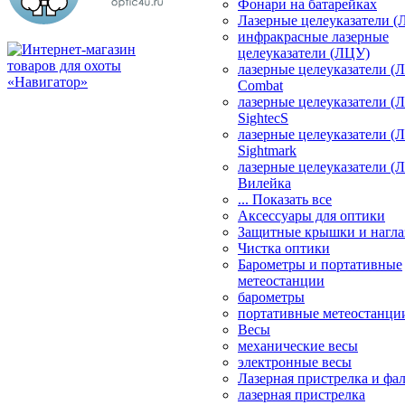
Фонари на батарейках
Лазерные целеуказатели 
инфракрасные лазерные
целеуказатели (ЛЦУ)
лазерные целеуказатели (
Combat
лазерные целеуказатели (
SightecS
лазерные целеуказатели (
Sightmark
лазерные целеуказатели (
Вилейка
... Показать все
Аксессуары для оптики
Защитные крышки и нагла
Чистка оптики
Барометры и портативные
метеостанции
барометры
портативные метеостанци
Весы
механические весы
электронные весы
Лазерная пристрелка и ф
лазерная пристрелка