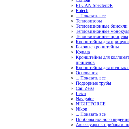
Combat
ELCAN SpecterDR
Eotech
... Показать все
Тепловизоры
Тепловизионные бинокли
Тепловизионные монокул
Тепловизионные прицелы
Кронштейны для прицело
Боковые кронштейны
Кольца
Кронштейны для коллима
прицелов
Кронштейны для ночных 
Основания
... Показать все
Подзорные трубы
Carl Zeiss
Leica
Navigator
NIGHTFORCE
Nikon
... Показать все
Приборы ночного видени
Аксессуары к приборам н