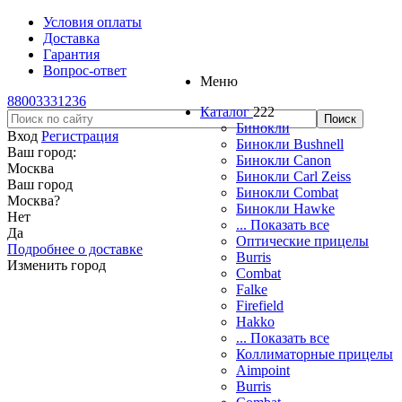
Условия оплаты
Доставка
Гарантия
Вопрос-ответ
Меню
88003331236
Каталог
222
Бинокли
Вход
Регистрация
Бинокли Bushnell
Ваш город:
Бинокли Canon
Москва
Бинокли Carl Zeiss
Ваш город
Бинокли Combat
Москва
?
Бинокли Hawke
Нет
... Показать все
Да
Оптические прицелы
Подробнее о доставке
Burris
Изменить город
Combat
Falke
Firefield
Hakko
... Показать все
Коллиматорные прицелы
Aimpoint
Burris