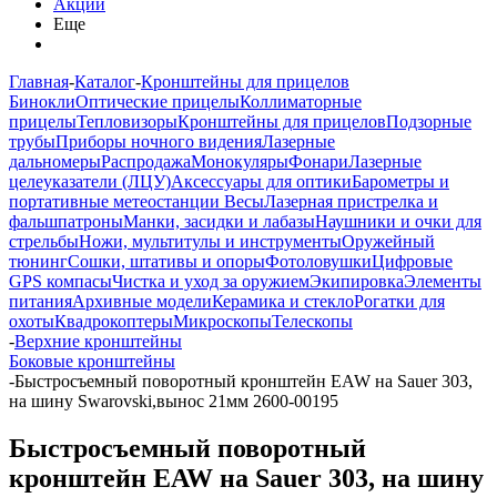
Акции
Еще
Главная
-
Каталог
-
Кронштейны для прицелов
Бинокли
Оптические прицелы
Коллиматорные
прицелы
Тепловизоры
Кронштейны для прицелов
Подзорные
трубы
Приборы ночного видения
Лазерные
дальномеры
Распродажа
Монокуляры
Фонари
Лазерные
целеуказатели (ЛЦУ)
Аксессуары для оптики
Барометры и
портативные метеостанции
Весы
Лазерная пристрелка и
фальшпатроны
Манки, засидки и лабазы
Наушники и очки для
стрельбы
Ножи, мультитулы и инструменты
Оружейный
тюнинг
Сошки, штативы и опоры
Фотоловушки
Цифровые
GPS компасы
Чистка и уход за оружием
Экипировка
Элементы
питания
Архивные модели
Керамика и стекло
Рогатки для
охоты
Квадрокоптеры
Микроскопы
Телескопы
-
Верхние кронштейны
Боковые кронштейны
-
Быстросъемный поворотный кронштейн EAW на Sauer 303,
на шину Swarovski,вынос 21мм 2600-00195
Быстросъемный поворотный
кронштейн EAW на Sauer 303, на шину