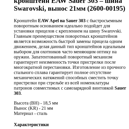
кронштейн EAW Sauer 303 – шина
Swarovski, вынос 21мм (2600-00195)
Кронштейн
EAW Apel на Sauer 303
с быстросъемным
поворотным основанием идеально подойдет для
установки прицелов с креплением на шину Swarovski.
Главным преимуществом поворотных кронштейнов
является возможность быстрой замены прицела одним
движением, делая данный тип кронштейнов идеальным
выбором для охотников часто меняющим оптику на
оружии. Запатентованный поворотный механизм
гарантирует неизменность точки пристрелки после
многократной перестановки. Изготовление из прочного
стального сплава гарантирует полное отсутствие
механических натяжений способных сместить точку
пристрелки при стрельбе из всей номенклатуры
патронов совместимых с самозарядной винтовкой
Sauer
303
.
Высота (ВН) - 18,5 мм
Вынос (KR) - 21 мм
Материал - сталь
Характеристики