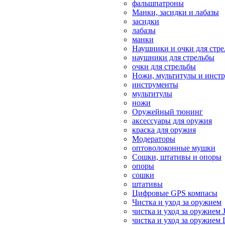
фальшпатроны
Манки, засидки и лабазы
засидки
лабазы
манки
Наушники и очки для стр
наушники для стрельбы
очки для стрельбы
Ножи, мультитулы и инст
инструменты
мультитулы
ножи
Оружейный тюнинг
аксессуары для оружия
краска для оружия
Модераторы
оптоволоконные мушки
Сошки, штативы и опоры
опоры
сошки
штативы
Цифровые GPS компасы
Чистка и уход за оружием
чистка и уход за оружием 
чистка и уход за оружием 