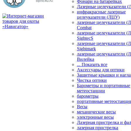
Фонари на батарейках
Лазерные целеуказатели 
инфракрасные лазерные
целеуказатели (ЛЦУ)
лазерные целеуказатели (
Combat
лазерные целеуказатели (
SightecS
лазерные целеуказатели (
Sightmark
лазерные целеуказатели (
Вилейка
... Показать все
Аксессуары для оптики
Защитные крышки и нагла
Чистка оптики
Барометры и портативные
метеостанции
барометры
портативные метеостанци
Весы
механические весы
электронные весы
Лазерная пристрелка и ф
лазерная пристрелка