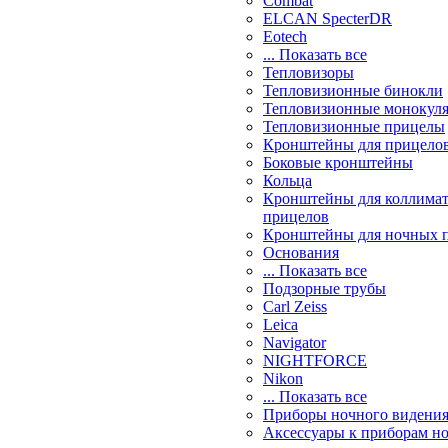
Combat
ELCAN SpecterDR
Eotech
... Показать все
Тепловизоры
Тепловизионные бинокли
Тепловизионные монокул
Тепловизионные прицелы
Кронштейны для прицело
Боковые кронштейны
Кольца
Кронштейны для коллима
прицелов
Кронштейны для ночных 
Основания
... Показать все
Подзорные трубы
Carl Zeiss
Leica
Navigator
NIGHTFORCE
Nikon
... Показать все
Приборы ночного видени
Аксессуары к приборам н