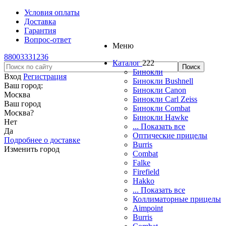
Условия оплаты
Доставка
Гарантия
Вопрос-ответ
Меню
88003331236
Каталог
222
Бинокли
Вход
Регистрация
Бинокли Bushnell
Ваш город:
Бинокли Canon
Москва
Бинокли Carl Zeiss
Ваш город
Бинокли Combat
Москва
?
Бинокли Hawke
Нет
... Показать все
Да
Оптические прицелы
Подробнее о доставке
Burris
Изменить город
Combat
Falke
Firefield
Hakko
... Показать все
Коллиматорные прицелы
Aimpoint
Burris