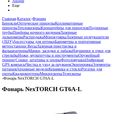
Акции
Еще
Главная
-
Каталог
-
Фонари
Бинокли
Оптические прицелы
Коллиматорные
прицелы
Тепловизоры
Кронштейны для прицелов
Подзорные
трубы
Приборы ночного видения
Лазерные
дальномеры
Распродажа
Монокуляры
Лазерные целеуказатели
(ЛЦУ)
Аксессуары для оптики
Барометры и портативные
метеостанции
Весы
Лазерная пристрелка и
фальшпатроны
Манки, засидки и лабазы
Наушники и очки для
стрельбы
Ножи, мультитулы и инструменты
Оружейный
тюнинг
Сошки, штативы и опоры
Фотоловушки
Цифровые
GPS компасы
Чистка и уход за оружием
Экипировка
Элементы
питания
Архивные модели
Керамика и стекло
Рогатки для
охоты
Квадрокоптеры
Микроскопы
Телескопы
-
Фонарь NexTORCH GT6A-L
Фонарь NexTORCH GT6A-L