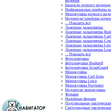
видения
Бинокли ночного видения
Инфракрасные приборы н
Монокуляры ночного вид
Недорогие приборы ночно
... Показать все
Лазерные дальномеры
Лазерные дальномеры Bush
Лазерные дальномеры Carl 
Лазерные дальномеры Com
Лазерные дальномеры Leic
Лазерные дальномеры Leu
... Показать все
Фотоловушки
фотоловушки Bushnell
фотоловушки ScoutGuard
Монокуляры
Монокуляры Carl Zeiss
Монокуляры Leica
Монокуляры Navigator
Недорогие монокуляры
Фонари
Налобные фонари
Подствольные тактически
Светодиодные тактически