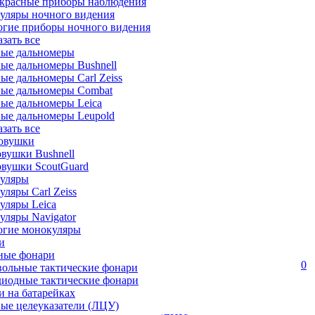
красные приборы наблюдения
уляры ночного видения
огие приборы ночного видения
азать все
ные дальномеры
ые дальномеры Bushnell
ые дальномеры Carl Zeiss
ные дальномеры Combat
ые дальномеры Leica
ые дальномеры Leupold
азать все
овушки
вушки Bushnell
овушки ScoutGuard
уляры
ляры Carl Zeiss
уляры Leica
ляры Navigator
огие монокуляры
и
ные фонари
0
вольные тактические фонари
диодные тактические фонари
 на батарейках
ые целеуказатели (ЛЦУ)