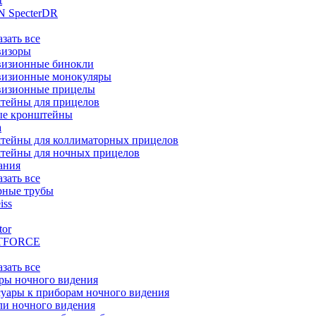
t
 SpecterDR
азать все
визоры
визионные бинокли
визионные монокуляры
визионные прицелы
тейны для прицелов
ые кронштейны
а
тейны для коллиматорных прицелов
тейны для ночных прицелов
ания
азать все
рные трубы
iss
tor
TFORCE
азать все
ры ночного видения
уары к приборам ночного видения
ли ночного видения