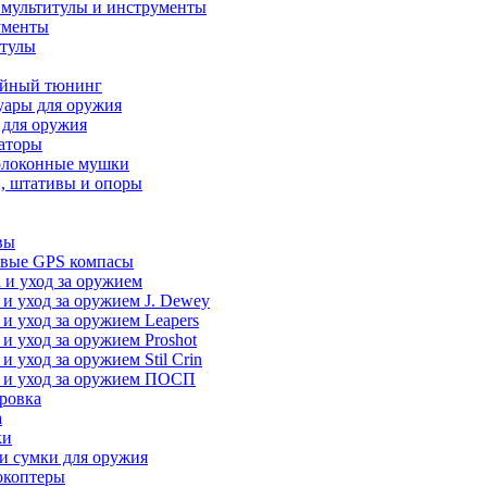
 мультитулы и инструменты
ументы
итулы
йный тюнинг
уары для оружия
 для оружия
аторы
олоконные мушки
, штативы и опоры
вы
вые GPS компасы
 и уход за оружием
 и уход за оружием J. Dewey
 и уход за оружием Leapers
 и уход за оружием Proshot
 и уход за оружием Stil Crin
 и уход за оружием ПОСП
ровка
а
ки
и сумки для оружия
окоптеры