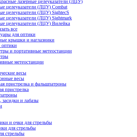
расные лазерные целеуказатели (ЛЦУ)
ые целеуказатели (ЛЦУ) Combat
ые целеуказатели (ЛЦУ) SightecS
ые целеуказатели (ЛЦУ) Sightmark
ые целеуказатели (ЛЦУ) Вилейка
азать все
уары для оптики
ные крышки и наглазники
а оптики
тры и портативные метеостанции
етры
тивные метеостанции
ческие весы
ронные весы
ая пристрелка и фальшпатроны
ая пристрелка
патроны
 засидки и лабазы
и
ки и очки для стрельбы
ки для стрельбы
ля стрельбы