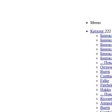
Меню
Каталог
222
Бинок
Бинокл
Бинок
Бинокл
Бинок
Бинок
... Пок
Оптич
Burris
Comba
Falke
Firefie
Hakko
... Пок
Колли
Aimpoi
Burris