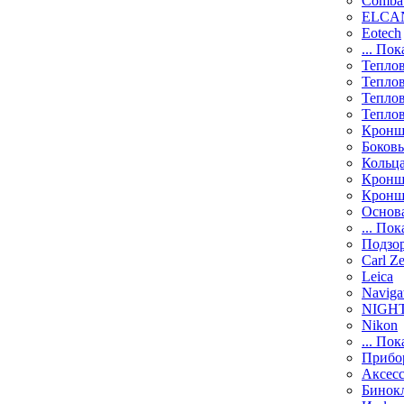
Comba
ELCAN
Eotech
... Пок
Тепло
Тепло
Тепло
Тепло
Кронш
Боков
Кольц
Кронш
Кронш
Основ
... Пок
Подзо
Carl Ze
Leica
Naviga
NIGH
Nikon
... Пок
Прибо
Аксесс
Бинок