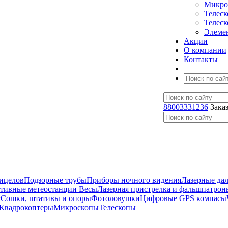
Микро
Телес
Телес
Элеме
Акции
О компании
Контакты
88003331236
Зака
ицелов
Подзорные трубы
Приборы ночного видения
Лазерные да
ативные метеостанции
Весы
Лазерная пристрелка и фальшпатрон
г
Сошки, штативы и опоры
Фотоловушки
Цифровые GPS компасы
Квадрокоптеры
Микроскопы
Телескопы