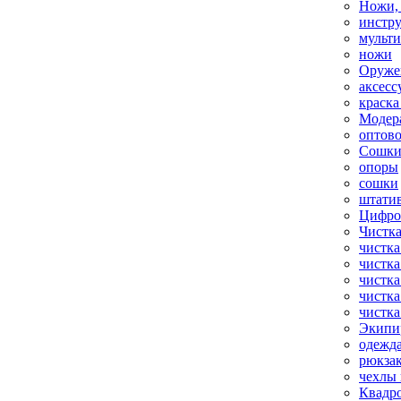
Ножи,
инстр
мульт
ножи
Оруже
аксесс
краска
Модер
оптов
Сошки
опоры
сошки
штати
Цифро
Чистка
чистка
чистка
чистка
чистка
чистка
Экипи
одежд
рюкза
чехлы 
Квадр