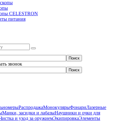
скопы
копы
копы CELESTRON
нты питания
зать звонок
льномеры
Распродажа
Монокуляры
Фонари
Лазерные
ы
Манки, засидки и лабазы
Наушники и очки для
Чистка и уход за оружием
Экипировка
Элементы