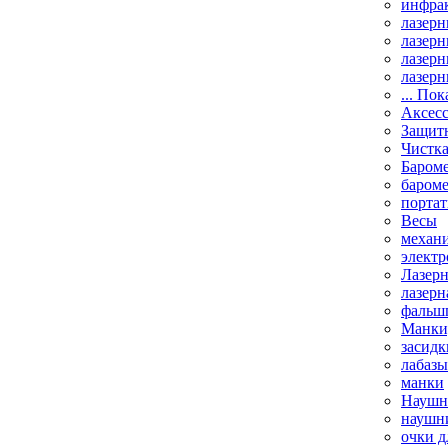
инфрак
лазерн
лазерн
лазерн
лазерн
... Пок
Аксесс
Защит
Чистк
Бароме
баром
порта
Весы
механи
элект
Лазерн
лазерн
фальш
Манки,
засидк
лабазы
манки
Наушни
наушни
очки д