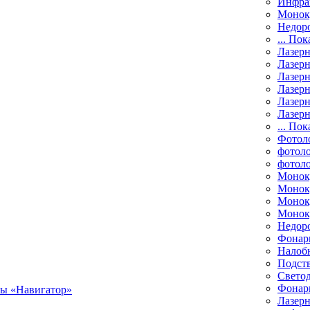
Инфра
Монок
Недор
... Пок
Лазер
Лазерн
Лазерн
Лазер
Лазерн
Лазерн
... Пок
Фотол
фотоло
фотол
Монок
Моноку
Монок
Моноку
Недор
Фонар
Налоб
Подст
Свето
Фонари
Лазерн