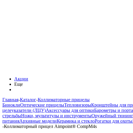
Акции
Еще
Главная
-
Каталог
-
Коллиматорные прицелы
Бинокли
Оптические прицелы
Тепловизоры
Кронштейны для пр
целеуказатели (ЛЦУ)
Аксессуары для оптики
Барометры и порт
стрельбы
Ножи, мультитулы и инструменты
Оружейный тюнин
питания
Архивные модели
Керамика и стекло
Рогатки для охоты
-
Коллиматорный прицел Aimpoint® CompM4s