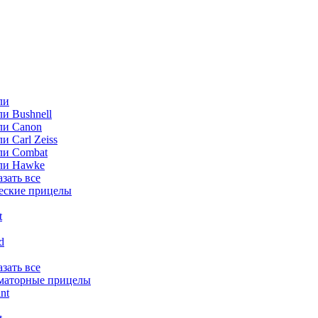
ли
и Bushnell
ли Canon
и Carl Zeiss
ли Combat
ли Hawke
азать все
еские прицелы
t
ld
азать все
маторные прицелы
nt