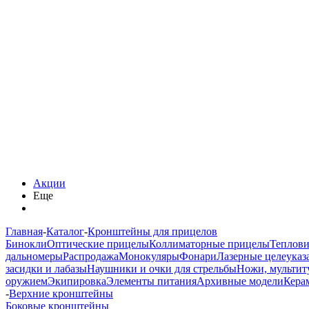
Акции
Еще
Главная
-
Каталог
-
Кронштейны для прицелов
Бинокли
Оптические прицелы
Коллиматорные прицелы
Теплов
дальномеры
Распродажа
Монокуляры
Фонари
Лазерные целеуказ
засидки и лабазы
Наушники и очки для стрельбы
Ножи, мультит
оружием
Экипировка
Элементы питания
Архивные модели
Кера
-
Верхние кронштейны
Боковые кронштейны