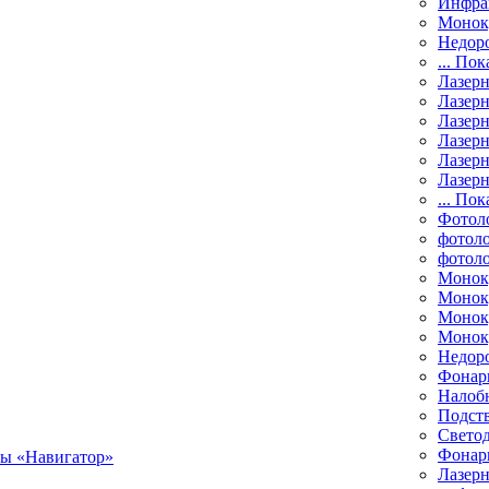
Инфра
Монок
Недор
... Пок
Лазер
Лазерн
Лазерн
Лазер
Лазерн
Лазерн
... Пок
Фотол
фотоло
фотол
Монок
Моноку
Монок
Моноку
Недор
Фонар
Налоб
Подст
Свето
Фонари
Лазерн