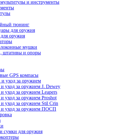
 мультитулы и инструменты
ументы
итулы
йный тюнинг
уары для оружия
 для оружия
аторы
олоконные мушки
, штативы и опоры
вы
вые GPS компасы
 и уход за оружием
 и уход за оружием J. Dewey
 и уход за оружием Leapers
 и уход за оружием Proshot
 и уход за оружием Stil Crin
 и уход за оружием ПОСП
ровка
а
ки
и сумки для оружия
окоптеры