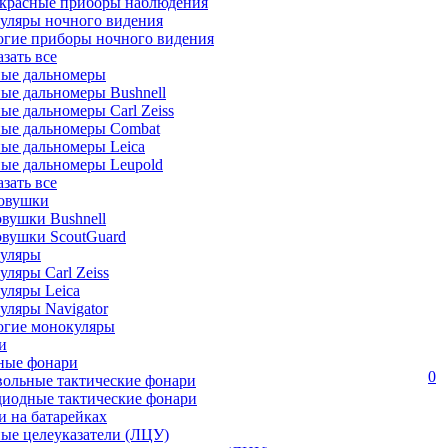
красные приборы наблюдения
уляры ночного видения
огие приборы ночного видения
азать все
ные дальномеры
ые дальномеры Bushnell
ые дальномеры Carl Zeiss
ные дальномеры Combat
ые дальномеры Leica
ые дальномеры Leupold
азать все
овушки
вушки Bushnell
овушки ScoutGuard
уляры
ляры Carl Zeiss
уляры Leica
ляры Navigator
огие монокуляры
и
ные фонари
0
вольные тактические фонари
диодные тактические фонари
 на батарейках
ые целеуказатели (ЛЦУ)