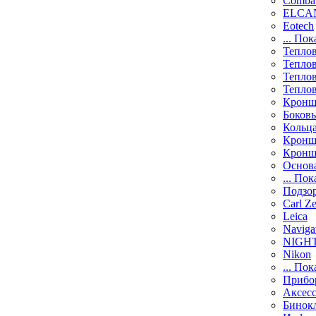
Comba
ELCAN
Eotech
... Пок
Тепло
Тепло
Тепло
Тепло
Кронш
Боков
Кольц
Кронш
Кронш
Основ
... Пок
Подзо
Carl Ze
Leica
Naviga
NIGH
Nikon
... Пок
Прибо
Аксесс
Бинок