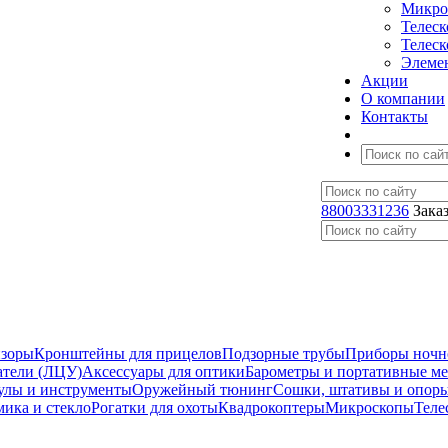
Микро
Телес
Телес
Элеме
Акции
О компании
Контакты
88003331236
Зака
изоры
Кронштейны для прицелов
Подзорные трубы
Приборы ночн
атели (ЛЦУ)
Аксессуары для оптики
Барометры и портативные м
улы и инструменты
Оружейный тюнинг
Сошки, штативы и опор
мика и стекло
Рогатки для охоты
Квадрокоптеры
Микроскопы
Теле