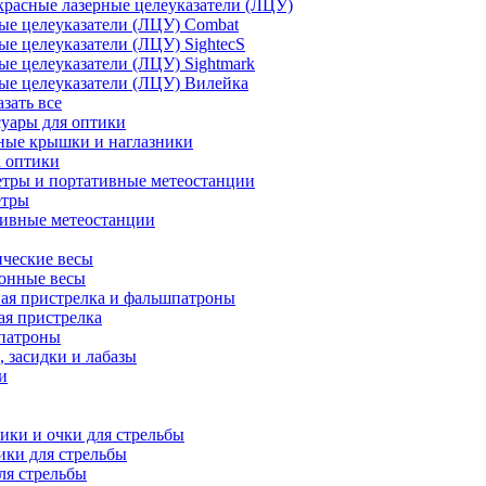
расные лазерные целеуказатели (ЛЦУ)
ые целеуказатели (ЛЦУ) Combat
ые целеуказатели (ЛЦУ) SightecS
ые целеуказатели (ЛЦУ) Sightmark
ые целеуказатели (ЛЦУ) Вилейка
азать все
уары для оптики
ные крышки и наглазники
а оптики
тры и портативные метеостанции
етры
тивные метеостанции
ческие весы
ронные весы
ая пристрелка и фальшпатроны
ая пристрелка
патроны
 засидки и лабазы
и
ки и очки для стрельбы
ки для стрельбы
ля стрельбы