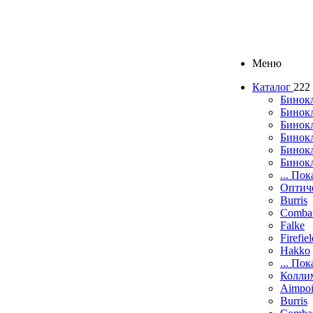
Меню
Каталог
222
Бинок
Бинокл
Бинок
Бинокл
Бинок
Бинок
... Пок
Оптич
Burris
Comba
Falke
Firefie
Hakko
... Пок
Колли
Aimpoi
Burris