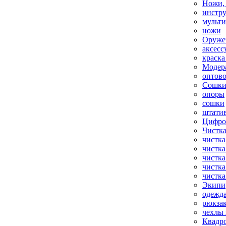
Ножи,
инстр
мульт
ножи
Оруже
аксесс
краска
Модер
оптов
Сошки
опоры
сошки
штати
Цифро
Чистка
чистка
чистка
чистка
чистка
чистка
Экипи
одежд
рюкза
чехлы 
Квадр