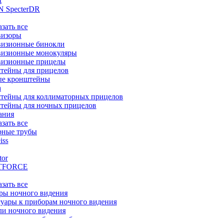
t
 SpecterDR
азать все
визоры
визионные бинокли
визионные монокуляры
визионные прицелы
тейны для прицелов
ые кронштейны
а
тейны для коллиматорных прицелов
тейны для ночных прицелов
ания
азать все
рные трубы
iss
tor
TFORCE
азать все
ры ночного видения
уары к приборам ночного видения
ли ночного видения