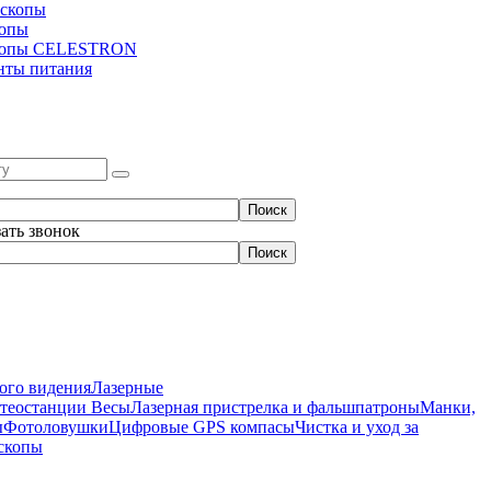
скопы
копы
копы CELESTRON
нты питания
зать звонок
ого видения
Лазерные
етеостанции
Весы
Лазерная пристрелка и фальшпатроны
Манки,
ы
Фотоловушки
Цифровые GPS компасы
Чистка и уход за
скопы