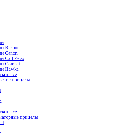
ли
и Bushnell
ли Canon
и Carl Zeiss
ли Combat
ли Hawke
азать все
еские прицелы
t
ld
азать все
маторные прицелы
nt