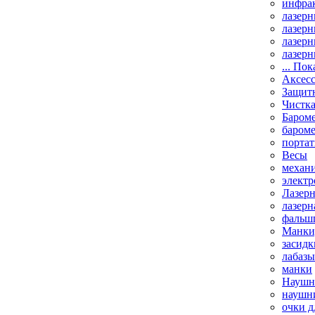
инфрак
лазерн
лазерн
лазерн
лазерн
... Пок
Аксесс
Защит
Чистк
Бароме
баром
порта
Весы
механи
элект
Лазерн
лазерн
фальш
Манки,
засидк
лабазы
манки
Наушни
наушни
очки д