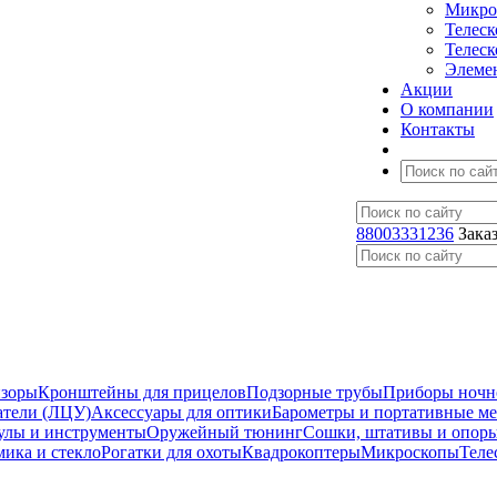
Микро
Телес
Телес
Элеме
Акции
О компании
Контакты
88003331236
Зака
изоры
Кронштейны для прицелов
Подзорные трубы
Приборы ночн
атели (ЛЦУ)
Аксессуары для оптики
Барометры и портативные м
улы и инструменты
Оружейный тюнинг
Сошки, штативы и опор
мика и стекло
Рогатки для охоты
Квадрокоптеры
Микроскопы
Теле