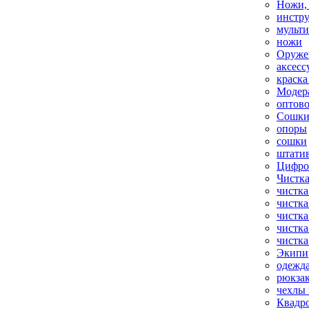
Ножи,
инстр
мульт
ножи
Оруже
аксесс
краска
Модер
оптов
Сошки
опоры
сошки
штати
Цифро
Чистка
чистка
чистка
чистка
чистка
чистка
Экипи
одежд
рюкза
чехлы 
Квадр