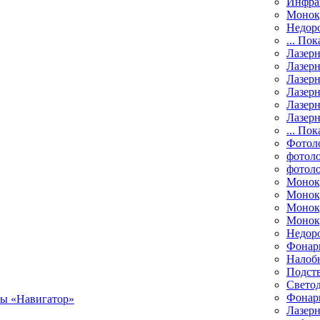
Инфра
Монок
Недор
... Пок
Лазер
Лазерн
Лазерн
Лазер
Лазерн
Лазерн
... Пок
Фотол
фотоло
фотол
Монок
Моноку
Монок
Моноку
Недор
Фонар
Налоб
Подст
Свето
Фонари
Лазерн