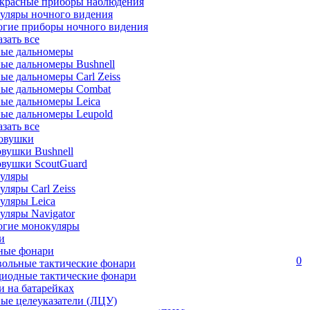
красные приборы наблюдения
уляры ночного видения
огие приборы ночного видения
азать все
ные дальномеры
ые дальномеры Bushnell
ые дальномеры Carl Zeiss
ные дальномеры Combat
ые дальномеры Leica
ые дальномеры Leupold
азать все
овушки
вушки Bushnell
овушки ScoutGuard
уляры
ляры Carl Zeiss
уляры Leica
ляры Navigator
огие монокуляры
и
ные фонари
0
вольные тактические фонари
диодные тактические фонари
 на батарейках
ые целеуказатели (ЛЦУ)