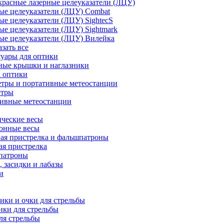
расные лазерные целеуказатели (ЛЦУ)
ые целеуказатели (ЛЦУ) Combat
ые целеуказатели (ЛЦУ) SightecS
ые целеуказатели (ЛЦУ) Sightmark
ые целеуказатели (ЛЦУ) Вилейка
азать все
уары для оптики
ные крышки и наглазники
а оптики
тры и портативные метеостанции
етры
тивные метеостанции
ческие весы
ронные весы
ая пристрелка и фальшпатроны
ая пристрелка
патроны
 засидки и лабазы
и
ки и очки для стрельбы
ки для стрельбы
ля стрельбы