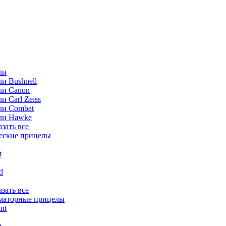
ли
и Bushnell
ли Canon
и Carl Zeiss
ли Combat
ли Hawke
азать все
еские прицелы
t
ld
азать все
маторные прицелы
nt