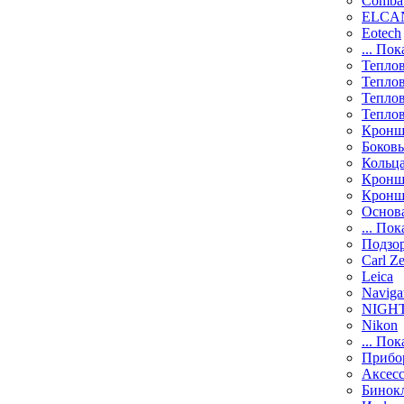
Comba
ELCAN
Eotech
... Пок
Тепло
Тепло
Тепло
Тепло
Кронш
Боков
Кольц
Кронш
Кронш
Основ
... Пок
Подзо
Carl Ze
Leica
Naviga
NIGH
Nikon
... Пок
Прибо
Аксесс
Бинок