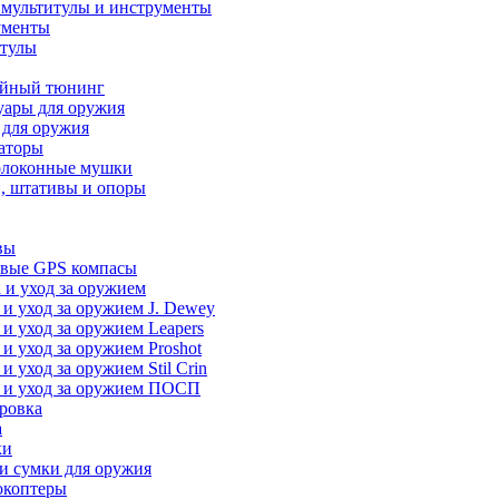
 мультитулы и инструменты
ументы
итулы
йный тюнинг
уары для оружия
 для оружия
аторы
олоконные мушки
, штативы и опоры
вы
вые GPS компасы
 и уход за оружием
 и уход за оружием J. Dewey
 и уход за оружием Leapers
 и уход за оружием Proshot
 и уход за оружием Stil Crin
 и уход за оружием ПОСП
ровка
а
ки
и сумки для оружия
окоптеры