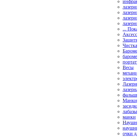
инфрак
лазерн
лазерн
лазерн
лазерн
... Пок
Аксесс
Защит
Чистк
Бароме
баром
порта
Весы
механи
элект
Лазерн
лазерн
фальш
Манки,
засидк
лабазы
манки
Наушни
наушни
очки д