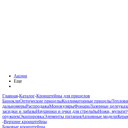
Акции
Еще
Главная
-
Каталог
-
Кронштейны для прицелов
Бинокли
Оптические прицелы
Коллиматорные прицелы
Теплов
дальномеры
Распродажа
Монокуляры
Фонари
Лазерные целеуказ
засидки и лабазы
Наушники и очки для стрельбы
Ножи, мультит
оружием
Экипировка
Элементы питания
Архивные модели
Кера
-
Верхние кронштейны
Боковые кронштейны