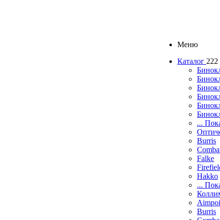
Меню
Каталог
222
Бинок
Бинокл
Бинок
Бинокл
Бинок
Бинок
... Пок
Оптич
Burris
Comba
Falke
Firefie
Hakko
... Пок
Колли
Aimpoi
Burris