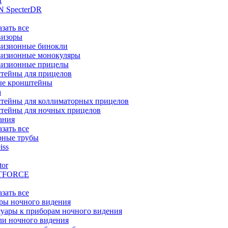
t
 SpecterDR
азать все
визоры
визионные бинокли
визионные монокуляры
визионные прицелы
тейны для прицелов
ые кронштейны
а
тейны для коллиматорных прицелов
тейны для ночных прицелов
ания
азать все
рные трубы
iss
tor
TFORCE
азать все
ры ночного видения
уары к приборам ночного видения
ли ночного видения