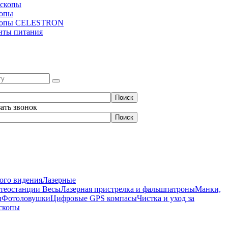
скопы
копы
копы CELESTRON
нты питания
зать звонок
ого видения
Лазерные
етеостанции
Весы
Лазерная пристрелка и фальшпатроны
Манки,
ы
Фотоловушки
Цифровые GPS компасы
Чистка и уход за
скопы