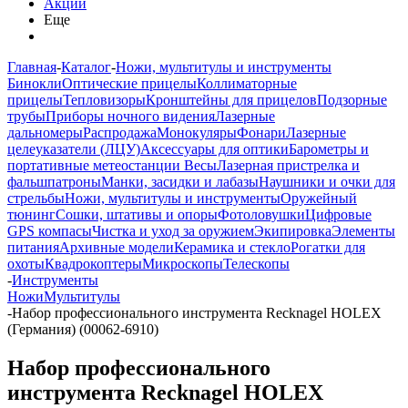
Акции
Еще
Главная
-
Каталог
-
Ножи, мультитулы и инструменты
Бинокли
Оптические прицелы
Коллиматорные
прицелы
Тепловизоры
Кронштейны для прицелов
Подзорные
трубы
Приборы ночного видения
Лазерные
дальномеры
Распродажа
Монокуляры
Фонари
Лазерные
целеуказатели (ЛЦУ)
Аксессуары для оптики
Барометры и
портативные метеостанции
Весы
Лазерная пристрелка и
фальшпатроны
Манки, засидки и лабазы
Наушники и очки для
стрельбы
Ножи, мультитулы и инструменты
Оружейный
тюнинг
Сошки, штативы и опоры
Фотоловушки
Цифровые
GPS компасы
Чистка и уход за оружием
Экипировка
Элементы
питания
Архивные модели
Керамика и стекло
Рогатки для
охоты
Квадрокоптеры
Микроскопы
Телескопы
-
Инструменты
Ножи
Мультитулы
-
Набор профессионального инструмента Recknagel HOLEX
(Германия) (00062-6910)
Набор профессионального
инструмента Recknagel HOLEX