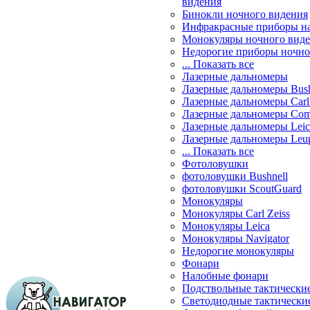
видения
Бинокли ночного видения
Инфракрасные приборы н
Монокуляры ночного вид
Недорогие приборы ночно
... Показать все
Лазерные дальномеры
Лазерные дальномеры Bush
Лазерные дальномеры Carl 
Лазерные дальномеры Com
Лазерные дальномеры Leic
Лазерные дальномеры Leu
... Показать все
Фотоловушки
фотоловушки Bushnell
фотоловушки ScoutGuard
Монокуляры
Монокуляры Carl Zeiss
Монокуляры Leica
Монокуляры Navigator
Недорогие монокуляры
Фонари
Налобные фонари
Подствольные тактически
Светодиодные тактически