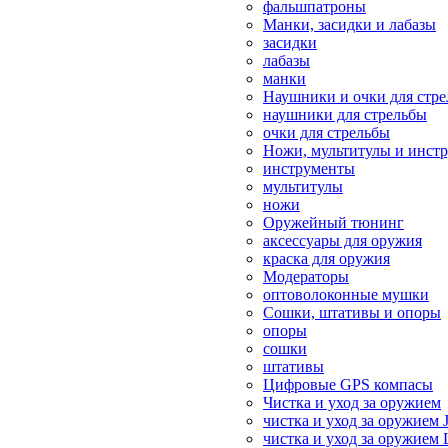
фальшпатроны
Манки, засидки и лабазы
засидки
лабазы
манки
Наушники и очки для стр
наушники для стрельбы
очки для стрельбы
Ножи, мультитулы и инст
инструменты
мультитулы
ножи
Оружейный тюнинг
аксессуары для оружия
краска для оружия
Модераторы
оптоволоконные мушки
Сошки, штативы и опоры
опоры
сошки
штативы
Цифровые GPS компасы
Чистка и уход за оружием
чистка и уход за оружием 
чистка и уход за оружием 