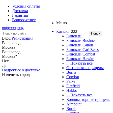
Условия оплаты
Доставка
Гарантия
Вопрос-ответ
Меню
88003331236
Каталог
222
Бинокли
Вход
Регистрация
Бинокли Bushnell
Ваш город:
Бинокли Canon
Москва
Бинокли Carl Zeiss
Ваш город
Бинокли Combat
Москва
?
Бинокли Hawke
Нет
... Показать все
Да
Оптические прицелы
Подробнее о доставке
Burris
Изменить город
Combat
Falke
Firefield
Hakko
... Показать все
Коллиматорные прицелы
Aimpoint
Burris