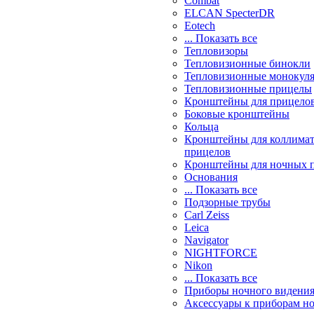
Combat
ELCAN SpecterDR
Eotech
... Показать все
Тепловизоры
Тепловизионные бинокли
Тепловизионные монокул
Тепловизионные прицелы
Кронштейны для прицело
Боковые кронштейны
Кольца
Кронштейны для коллима
прицелов
Кронштейны для ночных 
Основания
... Показать все
Подзорные трубы
Carl Zeiss
Leica
Navigator
NIGHTFORCE
Nikon
... Показать все
Приборы ночного видени
Аксессуары к приборам н