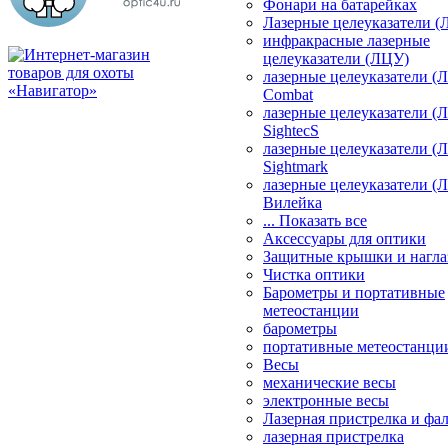
Фонари на батарейках
Лазерные целеуказатели 
инфракрасные лазерные
целеуказатели (ЛЦУ)
лазерные целеуказатели (
Combat
лазерные целеуказатели (
SightecS
лазерные целеуказатели (
Sightmark
лазерные целеуказатели (
Вилейка
... Показать все
Аксессуары для оптики
Защитные крышки и нагла
Чистка оптики
Барометры и портативные
метеостанции
барометры
портативные метеостанци
Весы
механические весы
электронные весы
Лазерная пристрелка и ф
лазерная пристрелка