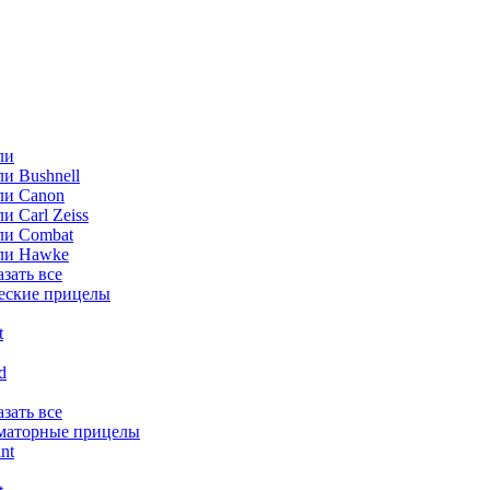
ли
и Bushnell
ли Canon
и Carl Zeiss
ли Combat
ли Hawke
азать все
еские прицелы
t
ld
азать все
маторные прицелы
nt