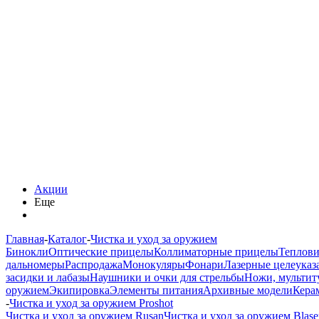
Акции
Еще
Главная
-
Каталог
-
Чистка и уход за оружием
Бинокли
Оптические прицелы
Коллиматорные прицелы
Теплов
дальномеры
Распродажа
Монокуляры
Фонари
Лазерные целеуказ
засидки и лабазы
Наушники и очки для стрельбы
Ножи, мультит
оружием
Экипировка
Элементы питания
Архивные модели
Кера
-
Чистка и уход за оружием Proshot
Чистка и уход за оружием Rusan
Чистка и уход за оружием Blase