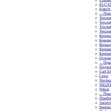
Comba
ELCAN
Eotech
... Пок
Тепло
Тепло
Тепло
Тепло
Кронш
Боков
Кольц
Кронш
Кронш
Основ
... Пок
Подзо
Carl Ze
Leica
Naviga
NIGH
Nikon
... Пок
Прибо
Аксесс
Бинок