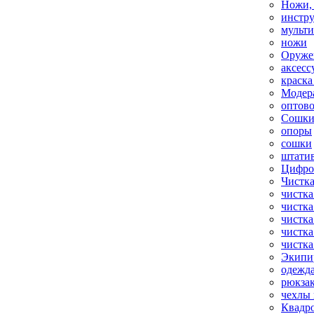
Ножи,
инстр
мульт
ножи
Оруже
аксесс
краска
Модер
оптов
Сошки
опоры
сошки
штати
Цифро
Чистка
чистка
чистка
чистка
чистка
чистка
Экипи
одежд
рюкза
чехлы 
Квадр