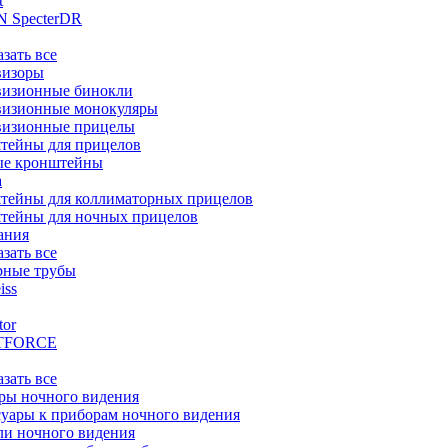
t
 SpecterDR
азать все
визоры
визионные бинокли
визионные монокуляры
визионные прицелы
тейны для прицелов
ые кронштейны
а
тейны для коллиматорных прицелов
тейны для ночных прицелов
ания
азать все
рные трубы
iss
tor
TFORCE
азать все
ры ночного видения
уары к приборам ночного видения
ли ночного видения