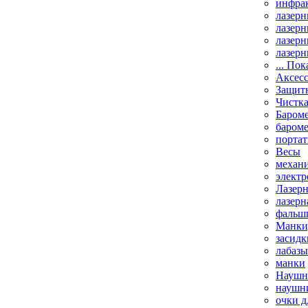
инфрак
лазерн
лазерн
лазерн
лазерн
... Пок
Аксесс
Защит
Чистк
Бароме
баром
порта
Весы
механи
элект
Лазерн
лазерн
фальш
Манки,
засидк
лабазы
манки
Наушни
наушни
очки д