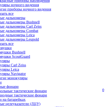
красные приборы наблюдения
уляры ночного видения
огие приборы ночного видения
азать все
ные дальномеры
ые дальномеры Bushnell
ые дальномеры Carl Zeiss
ные дальномеры Combat
ые дальномеры Leica
ые дальномеры Leupold
азать все
овушки
вушки Bushnell
овушки ScoutGuard
уляры
ляры Carl Zeiss
уляры Leica
ляры Navigator
огие монокуляры
и
ные фонари
0
вольные тактические фонари
диодные тактические фонари
 на батарейках
ые целеуказатели (ЛЦУ)