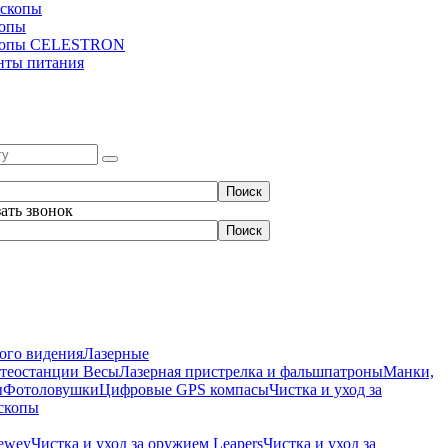
скопы
копы
копы CELESTRON
нты питания
зать звонок
ого видения
Лазерные
етеостанции
Весы
Лазерная пристрелка и фальшпатроны
Манки,
ы
Фотоловушки
Цифровые GPS компасы
Чистка и уход за
скопы
Dewey
Чистка и уход за оружием Leapers
Чистка и уход за