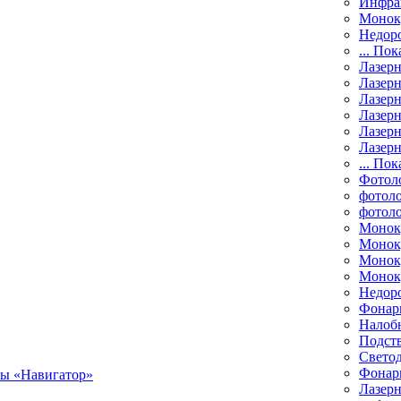
Инфра
Монок
Недор
... Пок
Лазер
Лазерн
Лазерн
Лазер
Лазерн
Лазерн
... Пок
Фотол
фотоло
фотол
Монок
Моноку
Монок
Моноку
Недор
Фонар
Налоб
Подст
Свето
Фонари
Лазерн