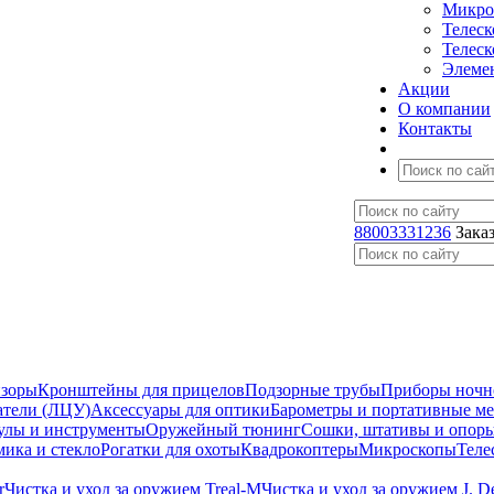
Микро
Телес
Телес
Элеме
Акции
О компании
Контакты
88003331236
Зака
изоры
Кронштейны для прицелов
Подзорные трубы
Приборы ночн
атели (ЛЦУ)
Аксессуары для оптики
Барометры и портативные м
улы и инструменты
Оружейный тюнинг
Сошки, штативы и опор
мика и стекло
Рогатки для охоты
Квадрокоптеры
Микроскопы
Теле
r
Чистка и уход за оружием Treal-M
Чистка и уход за оружием J. 