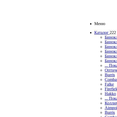
Меню
Каталог
222
Бинок
Бинокл
Бинок
Бинокл
Бинок
Бинок
... Пок
Оптич
Burris
Comba
Falke
Firefie
Hakko
... Пок
Колли
Aimpoi
Burris