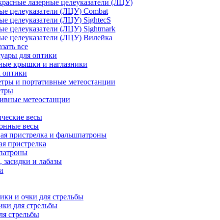
расные лазерные целеуказатели (ЛЦУ)
ые целеуказатели (ЛЦУ) Combat
ые целеуказатели (ЛЦУ) SightecS
ые целеуказатели (ЛЦУ) Sightmark
ые целеуказатели (ЛЦУ) Вилейка
азать все
уары для оптики
ные крышки и наглазники
а оптики
тры и портативные метеостанции
етры
тивные метеостанции
ческие весы
ронные весы
ая пристрелка и фальшпатроны
ая пристрелка
патроны
 засидки и лабазы
и
ки и очки для стрельбы
ки для стрельбы
ля стрельбы