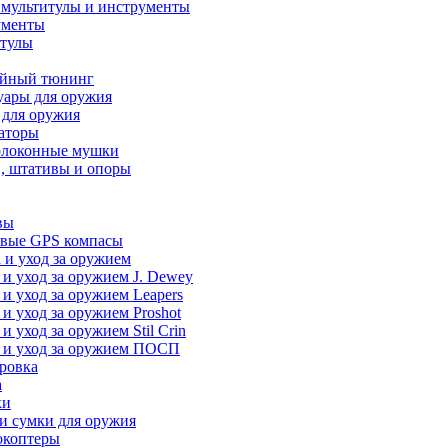
 мультитулы и инструменты
ументы
итулы
йный тюнинг
уары для оружия
 для оружия
аторы
олоконные мушки
, штативы и опоры
вы
вые GPS компасы
 и уход за оружием
 и уход за оружием J. Dewey
 и уход за оружием Leapers
 и уход за оружием Proshot
 и уход за оружием Stil Crin
 и уход за оружием ПОСП
ровка
а
ки
и сумки для оружия
окоптеры