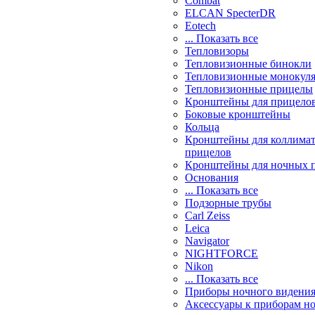
Combat
ELCAN SpecterDR
Eotech
... Показать все
Тепловизоры
Тепловизионные бинокли
Тепловизионные монокул
Тепловизионные прицелы
Кронштейны для прицело
Боковые кронштейны
Кольца
Кронштейны для коллима
прицелов
Кронштейны для ночных 
Основания
... Показать все
Подзорные трубы
Carl Zeiss
Leica
Navigator
NIGHTFORCE
Nikon
... Показать все
Приборы ночного видени
Аксессуары к приборам н