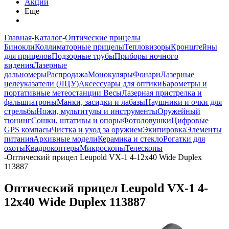
Акции
Еще
Главная
-
Каталог
-
Оптические прицелы
Бинокли
Коллиматорные прицелы
Тепловизоры
Кронштейны
для прицелов
Подзорные трубы
Приборы ночного
видения
Лазерные
дальномеры
Распродажа
Монокуляры
Фонари
Лазерные
целеуказатели (ЛЦУ)
Аксессуары для оптики
Барометры и
портативные метеостанции
Весы
Лазерная пристрелка и
фальшпатроны
Манки, засидки и лабазы
Наушники и очки для
стрельбы
Ножи, мультитулы и инструменты
Оружейный
тюнинг
Сошки, штативы и опоры
Фотоловушки
Цифровые
GPS компасы
Чистка и уход за оружием
Экипировка
Элементы
питания
Архивные модели
Керамика и стекло
Рогатки для
охоты
Квадрокоптеры
Микроскопы
Телескопы
-
Оптический прицел Leupold VX-1 4-12x40 Wide Duplex
113887
Оптический прицел Leupold VX-1 4-
12x40 Wide Duplex 113887