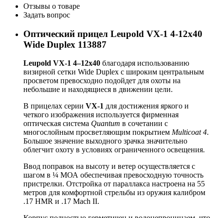
Отзывы о товаре
Задать вопрос
Оптический прицел Leupold VX-1 4-12x40
Wide Duplex 113887
Leupold VX-1 4–12x40
благодаря использованию
визирной сетки Wide Duplex с широким центральным
просветом превосходно подойдет для охоты на
небольшие и находящиеся в движении цели.
В прицелах серии
VX-1
для достижения яркого и
четкого изображения используется фирменная
оптическая система
Quantum
в сочетании с
многослойным просветляющим покрытием
Multicoat 4
.
Большое значение выходного зрачка значительно
облегчит охоту в условиях ограниченного освещения.
Ввод поправок на высоту и ветер осуществляется с
шагом в ¼ МОА обеспечивая превосходную точность
пристрелки. Отстройка от параллакса настроена на 55
метров для комфортной стрельбы из оружия калибром
.17 HMR и .17 Mach II.
Корпус полностью герметичен и водонепроницаем, что