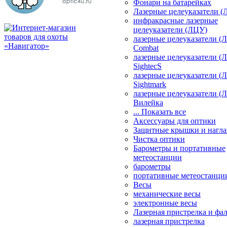
Фонари на батарейках
Лазерные целеуказатели 
инфракрасные лазерные
целеуказатели (ЛЦУ)
лазерные целеуказатели (
Combat
лазерные целеуказатели (
SightecS
лазерные целеуказатели (
Sightmark
лазерные целеуказатели (
Вилейка
... Показать все
Аксессуары для оптики
Защитные крышки и нагла
Чистка оптики
Барометры и портативные
метеостанции
барометры
портативные метеостанци
Весы
механические весы
электронные весы
Лазерная пристрелка и ф
лазерная пристрелка