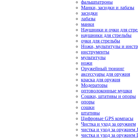
фальшпатроны
Манки, засидки и лабазы
засидки
лабазы
манки
Наушники и очки для стр
наушники для стрельбы
очки для стрельбы
Ножи, мультитулы и инст
инструменты
мультитулы
ножи
Оружейный тюнинг
аксессуары для оружия
краска для оружия
Модераторы
оптоволоконные мушки
Сошки, штативы и опоры
опоры
сошки
штативы
Цифровые GPS компасы
Чистка и уход за оружием
чистка и уход за оружием 
чистка и уход за оружием 