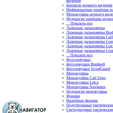
видения
Бинокли ночного видения
Инфракрасные приборы н
Монокуляры ночного вид
Недорогие приборы ночно
... Показать все
Лазерные дальномеры
Лазерные дальномеры Bush
Лазерные дальномеры Carl 
Лазерные дальномеры Com
Лазерные дальномеры Leic
Лазерные дальномеры Leu
... Показать все
Фотоловушки
фотоловушки Bushnell
фотоловушки ScoutGuard
Монокуляры
Монокуляры Carl Zeiss
Монокуляры Leica
Монокуляры Navigator
Недорогие монокуляры
Фонари
Налобные фонари
Подствольные тактически
Светодиодные тактически