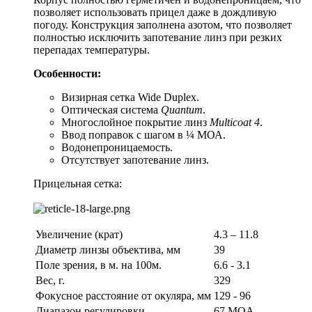
позволяет использовать прицел даже в дождливую
погоду. Конструкция заполнена азотом, что позволяет
полностью исключить запотевание линз при резких
перепадах температуры.
Особенности:
Визирная сетка Wide Duplex.
Оптическая система
Quantum
.
Многослойное покрытие линз
Multicoat 4
.
Ввод поправок с шагом в ¼ МОА.
Водонепроницаемость.
Отсутствует запотевание линз.
Прицельная сетка:
Увеличение (крат)
4.3 – 11.8
Диаметр линзы объектива, мм
39
Поле зрения, в м. на 100м.
6.6 - 3.1
Вес, г.
329
Фокусное расстояние от окуляра, мм
129 - 96
Диапазон регулировки
67 MOA