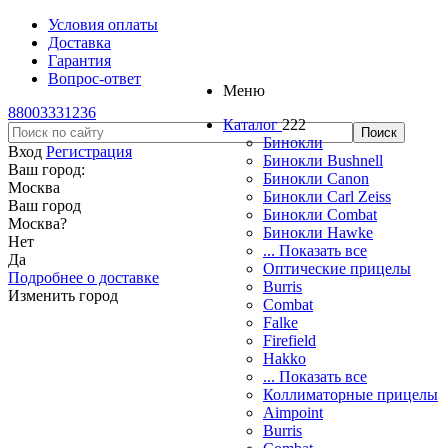
Условия оплаты
Доставка
Гарантия
Вопрос-ответ
Меню
88003331236
Каталог
222
Бинокли
Вход
Регистрация
Бинокли Bushnell
Ваш город:
Бинокли Canon
Москва
Бинокли Carl Zeiss
Ваш город
Бинокли Combat
Москва
?
Бинокли Hawke
Нет
... Показать все
Да
Оптические прицелы
Подробнее о доставке
Burris
Изменить город
Combat
Falke
Firefield
Hakko
... Показать все
Коллиматорные прицелы
Aimpoint
Burris