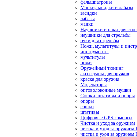
фальшпатроны
Манки, засидки и лабазы
засидки
лабазы
манки
Наушники и очки для стр
наушники для стрельбы
очки для стрельбы
Ножи, мультитулы и инст
инструменты
мультитулы
ножи
Оружейный тюнинг
аксессуары для оружия
краска для оружия
Модераторы
оптоволоконные мушки
Сошки, штативы и опоры
опоры
сошки
штативы
Цифровые GPS компасы
Чистка и уход за оружием
чистка и уход за оружием 
чистка и уход за оружием 