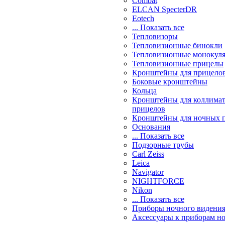
Combat
ELCAN SpecterDR
Eotech
... Показать все
Тепловизоры
Тепловизионные бинокли
Тепловизионные монокул
Тепловизионные прицелы
Кронштейны для прицело
Боковые кронштейны
Кольца
Кронштейны для коллима
прицелов
Кронштейны для ночных 
Основания
... Показать все
Подзорные трубы
Carl Zeiss
Leica
Navigator
NIGHTFORCE
Nikon
... Показать все
Приборы ночного видени
Аксессуары к приборам н