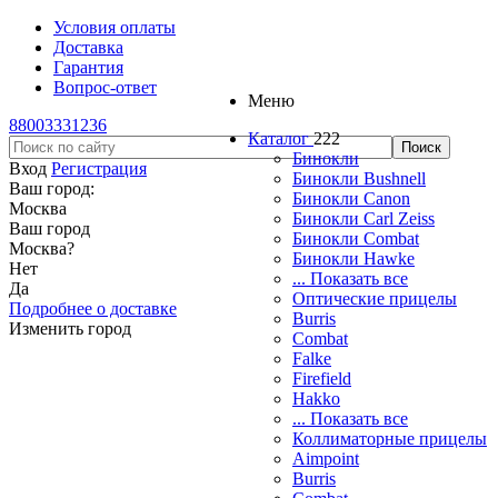
Условия оплаты
Доставка
Гарантия
Вопрос-ответ
Меню
88003331236
Каталог
222
Бинокли
Вход
Регистрация
Бинокли Bushnell
Ваш город:
Бинокли Canon
Москва
Бинокли Carl Zeiss
Ваш город
Бинокли Combat
Москва
?
Бинокли Hawke
Нет
... Показать все
Да
Оптические прицелы
Подробнее о доставке
Burris
Изменить город
Combat
Falke
Firefield
Hakko
... Показать все
Коллиматорные прицелы
Aimpoint
Burris