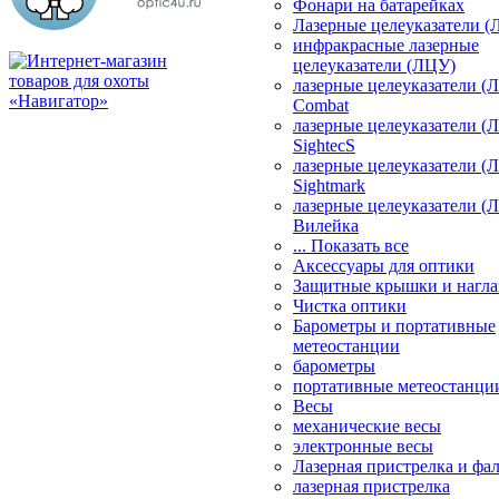
Фонари на батарейках
Лазерные целеуказатели 
инфракрасные лазерные
целеуказатели (ЛЦУ)
лазерные целеуказатели (
Combat
лазерные целеуказатели (
SightecS
лазерные целеуказатели (
Sightmark
лазерные целеуказатели (
Вилейка
... Показать все
Аксессуары для оптики
Защитные крышки и нагла
Чистка оптики
Барометры и портативные
метеостанции
барометры
портативные метеостанци
Весы
механические весы
электронные весы
Лазерная пристрелка и ф
лазерная пристрелка