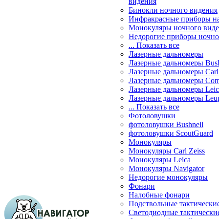
видения
Бинокли ночного видения
Инфракрасные приборы н
Монокуляры ночного вид
Недорогие приборы ночно
... Показать все
Лазерные дальномеры
Лазерные дальномеры Bush
Лазерные дальномеры Carl 
Лазерные дальномеры Com
Лазерные дальномеры Leic
Лазерные дальномеры Leu
... Показать все
Фотоловушки
фотоловушки Bushnell
фотоловушки ScoutGuard
Монокуляры
Монокуляры Carl Zeiss
Монокуляры Leica
Монокуляры Navigator
Недорогие монокуляры
Фонари
Налобные фонари
Подствольные тактически
Светодиодные тактически