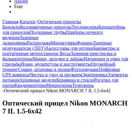
Акции
Еще
Главная
-
Каталог
-
Оптические прицелы
Бинокли
Коллиматорные прицелы
Тепловизоры
Кронштейны
для прицелов
Подзорные трубы
Приборы ночного
видения
Лазерные
дальномеры
Распродажа
Монокуляры
Фонари
Лазерные
целеуказатели (ЛЦУ)
Аксессуары для оптики
Барометры и
портативные метеостанции
Весы
Лазерная пристрелка и
фальшпатроны
Манки, засидки и лабазы
Наушники и очки для
стрельбы
Ножи, мультитулы и инструменты
Оружейный
тюнинг
Сошки, штативы и опоры
Фотоловушки
Цифровые
GPS компасы
Чистка и уход за оружием
Экипировка
Элементы
питания
Архивные модели
Керамика и стекло
Рогатки для
охоты
Квадрокоптеры
Микроскопы
Телескопы
-
Оптический прицел Nikon MONARCH 7 IL 1.5-6x42
Оптический прицел Nikon MONARCH
7 IL 1.5-6x42