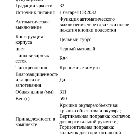
Градации яркости
32
Источник питания
1 батарея CR2032
Функция автоматического
Автоматическое
выключения через два часа после
выключение
нажатия кнопки подсветки
Конструкция
Цельный тубус
корпуса
цвет
Черный матовый
Типы визирных
R#4
сеток
Тип крепления
Крепежные хомуты
Влагозащищенность
и защита от
Да
запотевания
Общая длина (мм)
311
Вес (г)
590
Крышки окуляра/объектива:
крышка объектива и окуляра;
Вертикальная поправка: колпачок
Принадлежности в
для вертикальной рукоятки;
комплекте
Горизонтальная поправка:
колпачок для горизонтальной