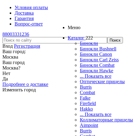
Условия оплаты
Доставка
Гарантия
Вопрос-ответ
Меню
88003331236
Каталог
222
Бинокли
Вход
Регистрация
Бинокли Bushnell
Ваш город:
Бинокли Canon
Москва
Бинокли Carl Zeiss
Ваш город
Бинокли Combat
Москва
?
Бинокли Hawke
Нет
... Показать все
Да
Оптические прицелы
Подробнее о доставке
Burris
Изменить город
Combat
Falke
Firefield
Hakko
... Показать все
Коллиматорные прицелы
Aimpoint
Burris