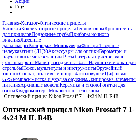
Акции
Еще
Главная
-
Каталог
-
Оптические прицелы
Бинокли
Коллиматорные прицелы
Тепловизоры
Кронштейны
для прицелов
Подзорные трубы
Приборы ночного
видения
Лазерные
дальномеры
Распродажа
Монокуляры
Фонари
Лазерные
целеуказатели (ЛЦУ)
Аксессуары для оптики
Барометры и
портативные метеостанции
Весы
Лазерная пристрелка и
фальшпатроны
Манки, засидки и лабазы
Наушники и очки для
стрельбы
Ножи, мультитулы и инструменты
Оружейный
тюнинг
Сошки, штативы и опоры
Фотоловушки
Цифровые
GPS компасы
Чистка и уход за оружием
Экипировка
Элементы
питания
Архивные модели
Керамика и стекло
Рогатки для
охоты
Квадрокоптеры
Микроскопы
Телескопы
-
Оптический прицел Nikon Prostaff 7 1-4x24 M IL R4B
Оптический прицел Nikon Prostaff 7 1-
4x24 M IL R4B