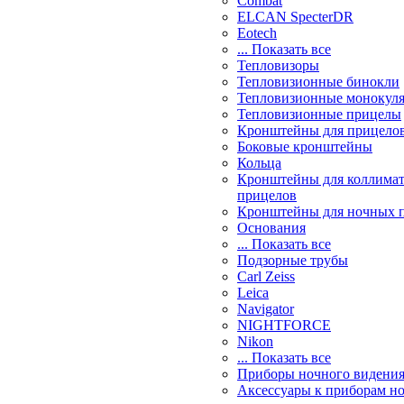
Combat
ELCAN SpecterDR
Eotech
... Показать все
Тепловизоры
Тепловизионные бинокли
Тепловизионные монокул
Тепловизионные прицелы
Кронштейны для прицело
Боковые кронштейны
Кольца
Кронштейны для коллима
прицелов
Кронштейны для ночных 
Основания
... Показать все
Подзорные трубы
Carl Zeiss
Leica
Navigator
NIGHTFORCE
Nikon
... Показать все
Приборы ночного видени
Аксессуары к приборам н