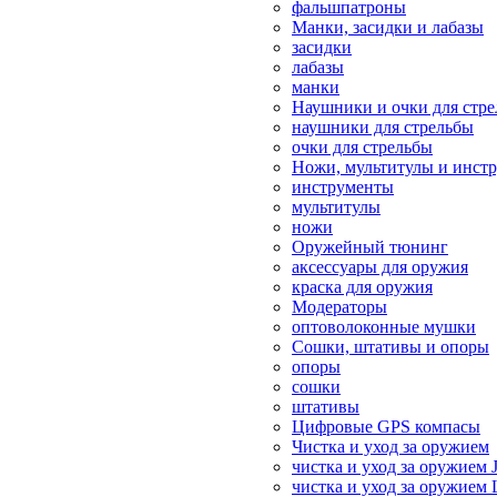
фальшпатроны
Манки, засидки и лабазы
засидки
лабазы
манки
Наушники и очки для стр
наушники для стрельбы
очки для стрельбы
Ножи, мультитулы и инст
инструменты
мультитулы
ножи
Оружейный тюнинг
аксессуары для оружия
краска для оружия
Модераторы
оптоволоконные мушки
Сошки, штативы и опоры
опоры
сошки
штативы
Цифровые GPS компасы
Чистка и уход за оружием
чистка и уход за оружием 
чистка и уход за оружием 