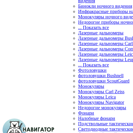
видения
Бинокли ночного видения
Инфракрасные приборы н
Монокуляры ночного вид
Недорогие приборы ночно
... Показать все
Лазерные дальномеры
Лазерные дальномеры Bush
Лазерные дальномеры Carl 
Лазерные дальномеры Com
Лазерные дальномеры Leic
Лазерные дальномеры Leu
... Показать все
Фотоловушки
фотоловушки Bushnell
фотоловушки ScoutGuard
Монокуляры
Монокуляры Carl Zeiss
Монокуляры Leica
Монокуляры Navigator
Недорогие монокуляры
Фонари
Налобные фонари
Подствольные тактически
Светодиодные тактически