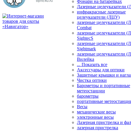
Фонари на батарейках
Лазерные целеуказатели 
инфракрасные лазерные
целеуказатели (ЛЦУ)
лазерные целеуказатели (
Combat
лазерные целеуказатели (
SightecS
лазерные целеуказатели (
Sightmark
лазерные целеуказатели (
Вилейка
... Показать все
Аксессуары для оптики
Защитные крышки и нагла
Чистка оптики
Барометры и портативные
метеостанции
барометры
портативные метеостанци
Весы
механические весы
электронные весы
Лазерная пристрелка и ф
лазерная пристрелка