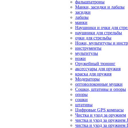
фальшпатроны
Манки, засидки и лабазы
засидки
лабазы
манки
Наушники и очки для стр
наушники для стрельбы
очки для стрельбы
Ножи, мультитулы и инст
инструменты
мультитулы
ножи
Оружейный тюнинг
аксессуары для оружия
краска для оружия
Модераторы
оптоволоконные мушки
Сошки, штативы и опоры
опоры
сошки
штативы
Цифровые GPS компасы
Чистка и уход за оружием
чистка и уход за оружием 
чистка и уход за оружием 