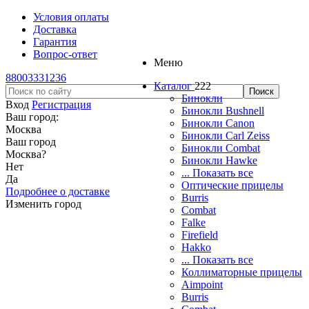
Условия оплаты
Доставка
Гарантия
Вопрос-ответ
Меню
88003331236
Каталог
222
Бинокли
Вход
Регистрация
Бинокли Bushnell
Ваш город:
Бинокли Canon
Москва
Бинокли Carl Zeiss
Ваш город
Бинокли Combat
Москва
?
Бинокли Hawke
Нет
... Показать все
Да
Оптические прицелы
Подробнее о доставке
Burris
Изменить город
Combat
Falke
Firefield
Hakko
... Показать все
Коллиматорные прицелы
Aimpoint
Burris