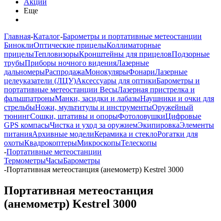
Акции
Еще
Главная
-
Каталог
-
Барометры и портативные метеостанции
Бинокли
Оптические прицелы
Коллиматорные
прицелы
Тепловизоры
Кронштейны для прицелов
Подзорные
трубы
Приборы ночного видения
Лазерные
дальномеры
Распродажа
Монокуляры
Фонари
Лазерные
целеуказатели (ЛЦУ)
Аксессуары для оптики
Барометры и
портативные метеостанции
Весы
Лазерная пристрелка и
фальшпатроны
Манки, засидки и лабазы
Наушники и очки для
стрельбы
Ножи, мультитулы и инструменты
Оружейный
тюнинг
Сошки, штативы и опоры
Фотоловушки
Цифровые
GPS компасы
Чистка и уход за оружием
Экипировка
Элементы
питания
Архивные модели
Керамика и стекло
Рогатки для
охоты
Квадрокоптеры
Микроскопы
Телескопы
-
Портативные метеостанции
Термометры
Часы
Барометры
-
Портативная метеостанция (анемометр) Kestrel 3000
Портативная метеостанция
(анемометр) Kestrel 3000