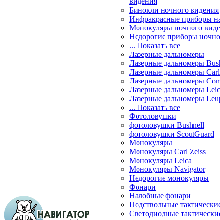
видения
Бинокли ночного видения
Инфракрасные приборы н
Монокуляры ночного вид
Недорогие приборы ночно
... Показать все
Лазерные дальномеры
Лазерные дальномеры Bush
Лазерные дальномеры Carl 
Лазерные дальномеры Com
Лазерные дальномеры Leic
Лазерные дальномеры Leu
... Показать все
Фотоловушки
фотоловушки Bushnell
фотоловушки ScoutGuard
Монокуляры
Монокуляры Carl Zeiss
Монокуляры Leica
Монокуляры Navigator
Недорогие монокуляры
Фонари
Налобные фонари
Подствольные тактически
Светодиодные тактически