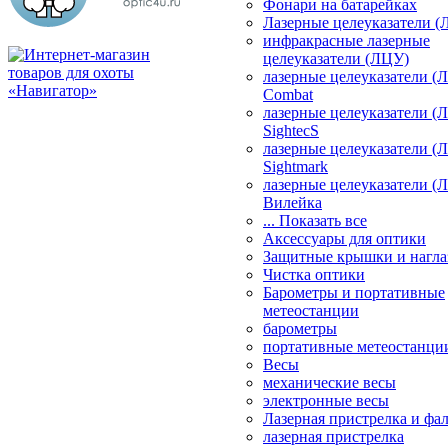
Фонари на батарейках
Лазерные целеуказатели 
инфракрасные лазерные
целеуказатели (ЛЦУ)
лазерные целеуказатели (
Combat
лазерные целеуказатели (
SightecS
лазерные целеуказатели (
Sightmark
лазерные целеуказатели (
Вилейка
... Показать все
Аксессуары для оптики
Защитные крышки и нагла
Чистка оптики
Барометры и портативные
метеостанции
барометры
портативные метеостанци
Весы
механические весы
электронные весы
Лазерная пристрелка и ф
лазерная пристрелка