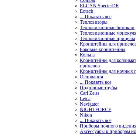
Combat
ELCAN SpecterDR
Eotech
... Показать все
Тепловизоры
Тепловизионные бинокли
Тепловизионные монокул
Тепловизионные прицелы
Кронштейны для прицело
Боковые кронштейны
Кольца
Кронштейны для коллима
прицелов
Кронштейны для ночных 
Основания
... Показать все
Подзорные трубы
Carl Zeiss
Leica
Navigator
NIGHTFORCE
Nikon
... Показать все
Приборы ночного видени
Аксессуары к приборам н