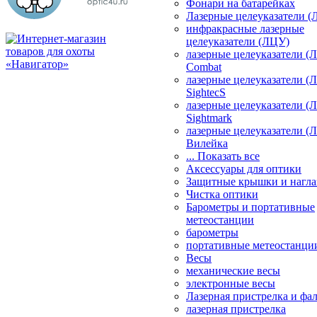
Фонари на батарейках
Лазерные целеуказатели 
инфракрасные лазерные
целеуказатели (ЛЦУ)
лазерные целеуказатели (
Combat
лазерные целеуказатели (
SightecS
лазерные целеуказатели (
Sightmark
лазерные целеуказатели (
Вилейка
... Показать все
Аксессуары для оптики
Защитные крышки и нагла
Чистка оптики
Барометры и портативные
метеостанции
барометры
портативные метеостанци
Весы
механические весы
электронные весы
Лазерная пристрелка и ф
лазерная пристрелка