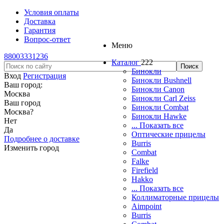
Условия оплаты
Доставка
Гарантия
Вопрос-ответ
Меню
88003331236
Каталог
222
Бинокли
Вход
Регистрация
Бинокли Bushnell
Ваш город:
Бинокли Canon
Москва
Бинокли Carl Zeiss
Ваш город
Бинокли Combat
Москва
?
Бинокли Hawke
Нет
... Показать все
Да
Оптические прицелы
Подробнее о доставке
Burris
Изменить город
Combat
Falke
Firefield
Hakko
... Показать все
Коллиматорные прицелы
Aimpoint
Burris