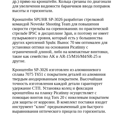
др.) прямо на кронштейн. Кольца срезаны по диагонали
для увеличения видимости баранчиков ввода поправок
высоты и горизонтали.
Кронштейн SPUHR SP-3026 разработан стрелковой
командой Noveske Shooting Team для повышения
скорости стрельбы на соревнованиях по практической
стрельбе IPSC в дисциплине 3gun, и поэтому не имеет
пузырькового уровня, который есть у большинства
других креплений Spuhr. Вынос 70 мм оптимален для
установки оптики на основания Picatinny с
ограниченной длиной, либо на компактные винтовки,
такие как семейство АК и AR-15/M16/M4/SR-25 и
другие.
Кронштейн SP-3026 изготовлен из алюминиевого
сплава 7075 T651 с покрытием деталей из алюминия
твердым анодированным покрытием. Высочайшая
точность изготовления каждой детали гарантирует
удержание СТП. Установка колец и фиксация
кронштейна на планку Picatinny осуществляет с
помощью винтов под Torx 20 с никелевым покрытием
для защиты от коррозии. В комплект поставки входит
инструмент "клин" предназначенный для быстрого
выравнивания оптического прицела по горизонтали.