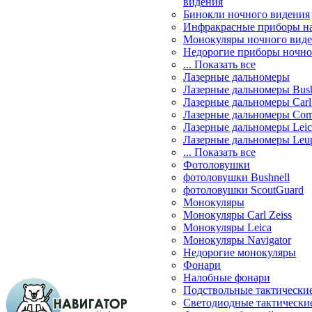
видения
Бинокли ночного видения
Инфракрасные приборы н
Монокуляры ночного вид
Недорогие приборы ночно
... Показать все
Лазерные дальномеры
Лазерные дальномеры Bush
Лазерные дальномеры Carl 
Лазерные дальномеры Com
Лазерные дальномеры Leic
Лазерные дальномеры Leu
... Показать все
Фотоловушки
фотоловушки Bushnell
фотоловушки ScoutGuard
Монокуляры
Монокуляры Carl Zeiss
Монокуляры Leica
Монокуляры Navigator
Недорогие монокуляры
Фонари
Налобные фонари
Подствольные тактически
Светодиодные тактически