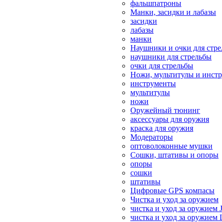
фальшпатроны
Манки, засидки и лабазы
засидки
лабазы
манки
Наушники и очки для стр
наушники для стрельбы
очки для стрельбы
Ножи, мультитулы и инст
инструменты
мультитулы
ножи
Оружейный тюнинг
аксессуары для оружия
краска для оружия
Модераторы
оптоволоконные мушки
Сошки, штативы и опоры
опоры
сошки
штативы
Цифровые GPS компасы
Чистка и уход за оружием
чистка и уход за оружием 
чистка и уход за оружием 