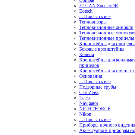
Combat
ELCAN SpecterDR
Eotech
... Показать все
Тепловизоры
Тепловизионные бинокли
Тепловизионные монокул
Тепловизионные прицелы
Кронштейны для прицело
Боковые кронштейны
Кольца
Кронштейны для коллима
прицелов
Кронштейны для ночных 
Основания
... Показать все
Подзорные трубы
Carl Zeiss
Leica
Navigator
NIGHTFORCE
Nikon
... Показать все
Приборы ночного видени
Аксессуары к приборам н