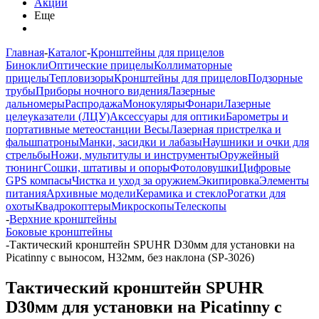
Акции
Еще
Главная
-
Каталог
-
Кронштейны для прицелов
Бинокли
Оптические прицелы
Коллиматорные
прицелы
Тепловизоры
Кронштейны для прицелов
Подзорные
трубы
Приборы ночного видения
Лазерные
дальномеры
Распродажа
Монокуляры
Фонари
Лазерные
целеуказатели (ЛЦУ)
Аксессуары для оптики
Барометры и
портативные метеостанции
Весы
Лазерная пристрелка и
фальшпатроны
Манки, засидки и лабазы
Наушники и очки для
стрельбы
Ножи, мультитулы и инструменты
Оружейный
тюнинг
Сошки, штативы и опоры
Фотоловушки
Цифровые
GPS компасы
Чистка и уход за оружием
Экипировка
Элементы
питания
Архивные модели
Керамика и стекло
Рогатки для
охоты
Квадрокоптеры
Микроскопы
Телескопы
-
Верхние кронштейны
Боковые кронштейны
-
Тактический кронштейн SPUHR D30мм для установки на
Picatinny c выносом, H32мм, без наклона (SP-3026)
Тактический кронштейн SPUHR
D30мм для установки на Picatinny c