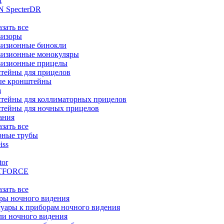
t
 SpecterDR
азать все
визоры
визионные бинокли
визионные монокуляры
визионные прицелы
тейны для прицелов
ые кронштейны
а
тейны для коллиматорных прицелов
тейны для ночных прицелов
ания
азать все
рные трубы
iss
tor
TFORCE
азать все
ры ночного видения
уары к приборам ночного видения
ли ночного видения