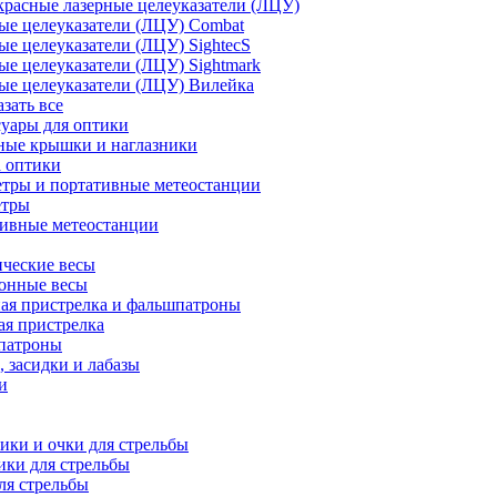
расные лазерные целеуказатели (ЛЦУ)
ые целеуказатели (ЛЦУ) Combat
ые целеуказатели (ЛЦУ) SightecS
ые целеуказатели (ЛЦУ) Sightmark
ые целеуказатели (ЛЦУ) Вилейка
азать все
уары для оптики
ные крышки и наглазники
а оптики
тры и портативные метеостанции
етры
тивные метеостанции
ческие весы
ронные весы
ая пристрелка и фальшпатроны
ая пристрелка
патроны
 засидки и лабазы
и
ки и очки для стрельбы
ки для стрельбы
ля стрельбы