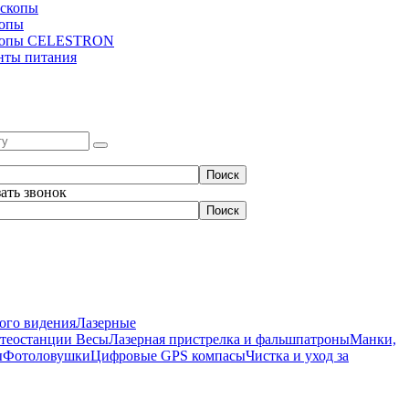
скопы
копы
копы CELESTRON
нты питания
зать звонок
ого видения
Лазерные
етеостанции
Весы
Лазерная пристрелка и фальшпатроны
Манки,
ы
Фотоловушки
Цифровые GPS компасы
Чистка и уход за