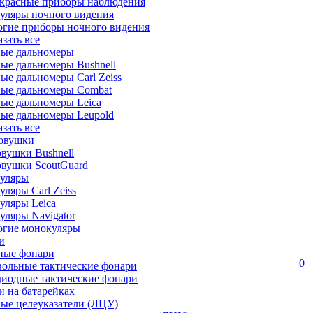
красные приборы наблюдения
уляры ночного видения
огие приборы ночного видения
азать все
ные дальномеры
ые дальномеры Bushnell
ые дальномеры Carl Zeiss
ные дальномеры Combat
ые дальномеры Leica
ые дальномеры Leupold
азать все
овушки
вушки Bushnell
овушки ScoutGuard
уляры
ляры Carl Zeiss
уляры Leica
ляры Navigator
огие монокуляры
и
ные фонари
0
вольные тактические фонари
диодные тактические фонари
 на батарейках
ые целеуказатели (ЛЦУ)