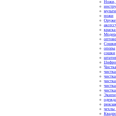
Ножи,
инстр
мульт
ножи
Оруже
аксесс
краска
Модер
оптов
Сошки
опоры
сошки
штати
Цифро
Чистка
чистка
чистка
чистка
чистка
чистка
Экипи
одежд
рюкза
чехлы 
Квадр