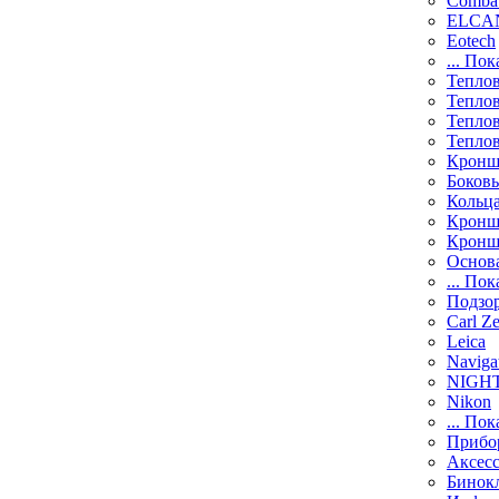
Comba
ELCAN
Eotech
... Пок
Тепло
Тепло
Тепло
Тепло
Кронш
Боков
Кольц
Кронш
Кронш
Основ
... Пок
Подзо
Carl Ze
Leica
Naviga
NIGH
Nikon
... Пок
Прибо
Аксесс
Бинок