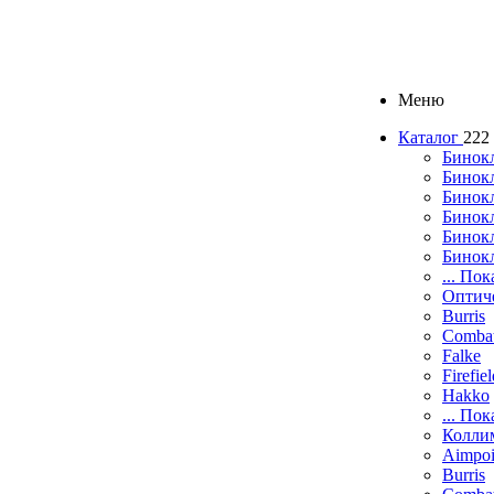
Меню
Каталог
222
Бинок
Бинокл
Бинок
Бинокл
Бинок
Бинок
... Пок
Оптич
Burris
Comba
Falke
Firefie
Hakko
... Пок
Колли
Aimpoi
Burris