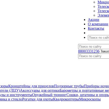
Микро
Телес
Телес
Элеме
Акции
О компании
Контакты
88003331236
Зака
изоры
Кронштейны для прицелов
Подзорные трубы
Приборы ночн
атели (ЛЦУ)
Аксессуары для оптики
Барометры и портативные м
улы и инструменты
Оружейный тюнинг
Сошки, штативы и опор
мика и стекло
Рогатки для охоты
Квадрокоптеры
Микроскопы