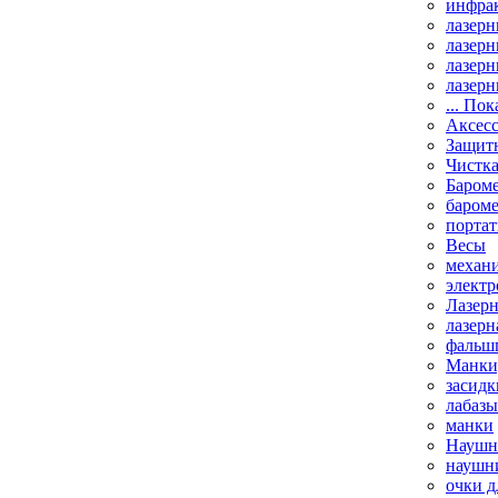
инфрак
лазерн
лазерн
лазерн
лазерн
... Пок
Аксесс
Защит
Чистк
Бароме
баром
порта
Весы
механи
элект
Лазерн
лазерн
фальш
Манки,
засидк
лабазы
манки
Наушни
наушни
очки д