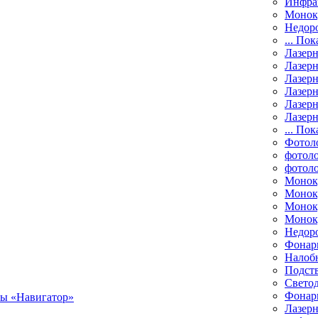
Инфра
Монок
Недор
... Пок
Лазер
Лазерн
Лазерн
Лазер
Лазерн
Лазерн
... Пок
Фотол
фотоло
фотол
Монок
Моноку
Монок
Моноку
Недор
Фонар
Налоб
Подст
Свето
Фонари
Лазерн