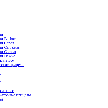
ли
и Bushnell
ли Canon
и Carl Zeiss
ли Combat
ли Hawke
азать все
еские прицелы
t
ld
азать все
маторные прицелы
nt