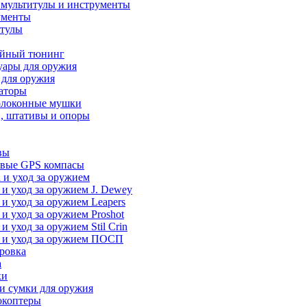
 мультитулы и инструменты
ументы
итулы
йный тюнинг
уары для оружия
 для оружия
аторы
олоконные мушки
, штативы и опоры
вы
вые GPS компасы
 и уход за оружием
 и уход за оружием J. Dewey
 и уход за оружием Leapers
 и уход за оружием Proshot
 и уход за оружием Stil Crin
 и уход за оружием ПОСП
ровка
а
ки
и сумки для оружия
окоптеры