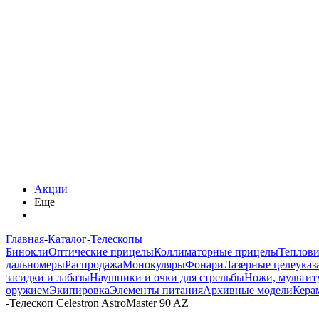
Акции
Еще
Главная
-
Каталог
-
Телескопы
Бинокли
Оптические прицелы
Коллиматорные прицелы
Теплов
дальномеры
Распродажа
Монокуляры
Фонари
Лазерные целеуказ
засидки и лабазы
Наушники и очки для стрельбы
Ножи, мультит
оружием
Экипировка
Элементы питания
Архивные модели
Кера
-
Телескоп Celestron AstroMaster 90 AZ