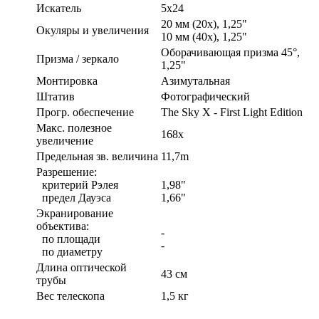
Искатель
5х24
20 мм (20x), 1,25"
Окуляры и увеличения
10 мм (40x), 1,25"
Оборачивающая призма 45°,
Призма / зеркало
1,25"
Монтировка
Азимутальная
Штатив
Фотографический
Прогр. обеспечение
The Sky X - First Light Edition
Макс. полезное
168x
увеличение
Предельная зв. величина
11,7m
Разрешение:
критерий Рэлея
1,98"
предел Дауэса
1,66"
Экранирование
объектива:
-
по площади
-
по диаметру
Длина оптической
43 см
трубы
Вес телескопа
1,5 кг