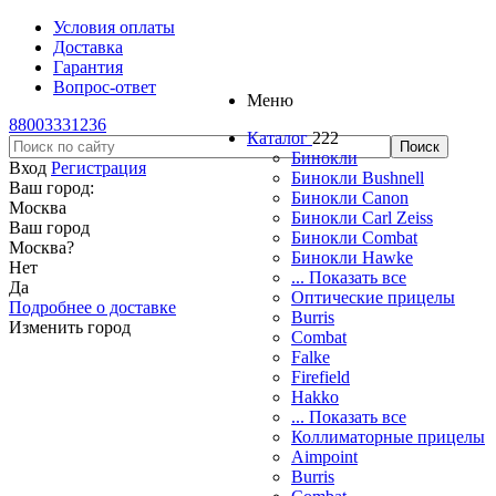
Условия оплаты
Доставка
Гарантия
Вопрос-ответ
Меню
88003331236
Каталог
222
Бинокли
Вход
Регистрация
Бинокли Bushnell
Ваш город:
Бинокли Canon
Москва
Бинокли Carl Zeiss
Ваш город
Бинокли Combat
Москва
?
Бинокли Hawke
Нет
... Показать все
Да
Оптические прицелы
Подробнее о доставке
Burris
Изменить город
Combat
Falke
Firefield
Hakko
... Показать все
Коллиматорные прицелы
Aimpoint
Burris