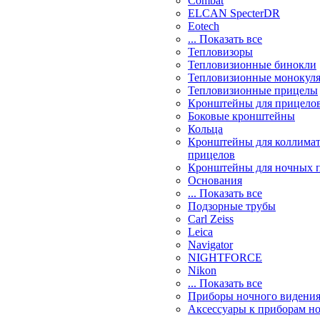
Combat
ELCAN SpecterDR
Eotech
... Показать все
Тепловизоры
Тепловизионные бинокли
Тепловизионные монокул
Тепловизионные прицелы
Кронштейны для прицело
Боковые кронштейны
Кольца
Кронштейны для коллима
прицелов
Кронштейны для ночных 
Основания
... Показать все
Подзорные трубы
Carl Zeiss
Leica
Navigator
NIGHTFORCE
Nikon
... Показать все
Приборы ночного видени
Аксессуары к приборам н