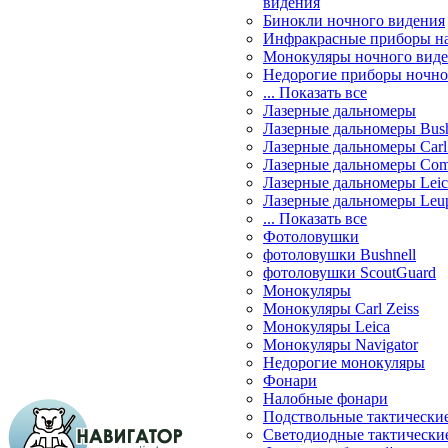
видения
Бинокли ночного видения
Инфракрасные приборы н
Монокуляры ночного вид
Недорогие приборы ночно
... Показать все
Лазерные дальномеры
Лазерные дальномеры Bush
Лазерные дальномеры Carl 
Лазерные дальномеры Com
Лазерные дальномеры Leic
Лазерные дальномеры Leu
... Показать все
Фотоловушки
фотоловушки Bushnell
фотоловушки ScoutGuard
Монокуляры
Монокуляры Carl Zeiss
Монокуляры Leica
Монокуляры Navigator
Недорогие монокуляры
Фонари
Налобные фонари
Подствольные тактически
Светодиодные тактически