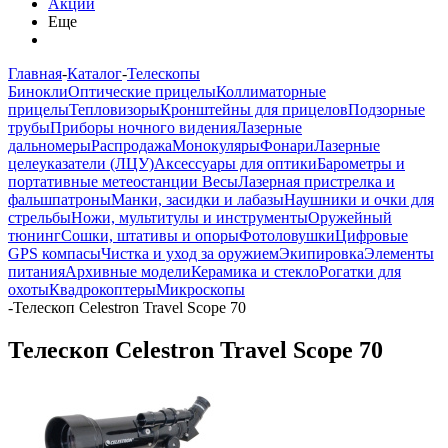
Акции
Еще
Главная
-
Каталог
-
Телескопы
Бинокли
Оптические прицелы
Коллиматорные
прицелы
Тепловизоры
Кронштейны для прицелов
Подзорные
трубы
Приборы ночного видения
Лазерные
дальномеры
Распродажа
Монокуляры
Фонари
Лазерные
целеуказатели (ЛЦУ)
Аксессуары для оптики
Барометры и
портативные метеостанции
Весы
Лазерная пристрелка и
фальшпатроны
Манки, засидки и лабазы
Наушники и очки для
стрельбы
Ножи, мультитулы и инструменты
Оружейный
тюнинг
Сошки, штативы и опоры
Фотоловушки
Цифровые
GPS компасы
Чистка и уход за оружием
Экипировка
Элементы
питания
Архивные модели
Керамика и стекло
Рогатки для
охоты
Квадрокоптеры
Микроскопы
-
Телескоп Celestron Travel Scope 70
Телескоп Celestron Travel Scope 70