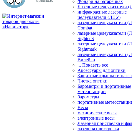
Фонари на батарейках
Лазерные целеуказатели 
инфракрасные лазерные
целеуказатели (ЛЦУ)
лазерные целеуказатели (
Combat
лазерные целеуказатели (
SightecS
лазерные целеуказатели (
Sightmark
лазерные целеуказатели (
Вилейка
... Показать все
Аксессуары для оптики
Защитные крышки и нагла
Чистка оптики
Барометры и портативные
метеостанции
барометры
портативные метеостанци
Весы
механические весы
электронные весы
Лазерная пристрелка и ф
лазерная пристрелка