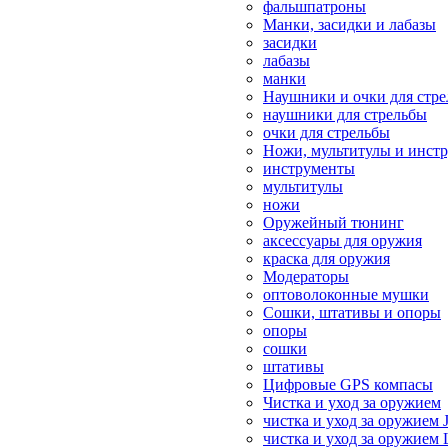
фальшпатроны
Манки, засидки и лабазы
засидки
лабазы
манки
Наушники и очки для стр
наушники для стрельбы
очки для стрельбы
Ножи, мультитулы и инст
инструменты
мультитулы
ножи
Оружейный тюнинг
аксессуары для оружия
краска для оружия
Модераторы
оптоволоконные мушки
Сошки, штативы и опоры
опоры
сошки
штативы
Цифровые GPS компасы
Чистка и уход за оружием
чистка и уход за оружием 
чистка и уход за оружием 