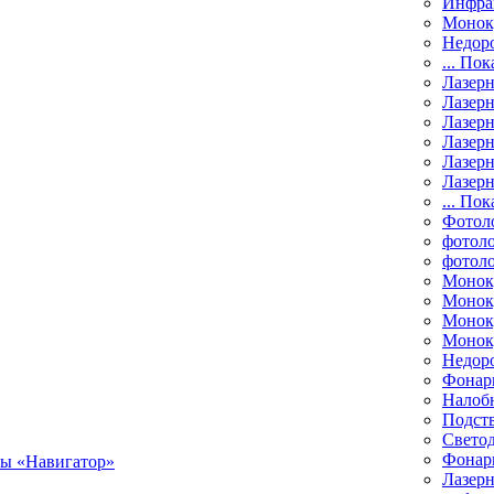
Инфра
Монок
Недор
... Пок
Лазер
Лазерн
Лазерн
Лазер
Лазерн
Лазерн
... Пок
Фотол
фотоло
фотол
Монок
Моноку
Монок
Моноку
Недор
Фонар
Налоб
Подст
Свето
Фонари
Лазерн