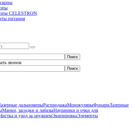
скопы
копы
копы CELESTRON
нты питания
зать звонок
Лазерные дальномеры
Распродажа
Монокуляры
Фонари
Лазерные
ы
Манки, засидки и лабазы
Наушники и очки для
Чистка и уход за оружием
Экипировка
Элементы