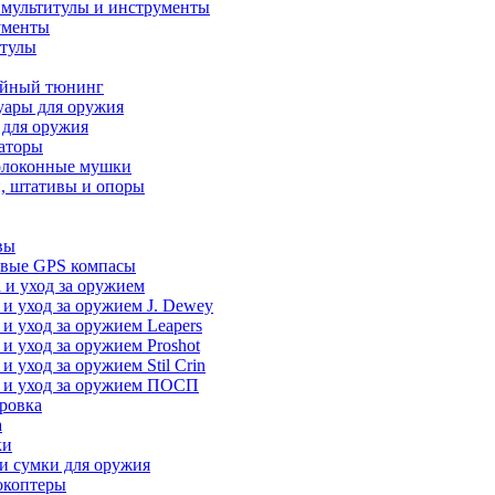
 мультитулы и инструменты
ументы
итулы
йный тюнинг
уары для оружия
 для оружия
аторы
олоконные мушки
, штативы и опоры
вы
вые GPS компасы
 и уход за оружием
 и уход за оружием J. Dewey
 и уход за оружием Leapers
 и уход за оружием Proshot
 и уход за оружием Stil Crin
 и уход за оружием ПОСП
ровка
а
ки
и сумки для оружия
окоптеры