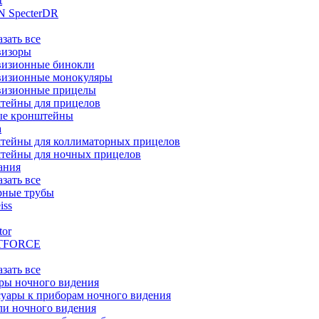
t
 SpecterDR
азать все
визоры
визионные бинокли
визионные монокуляры
визионные прицелы
тейны для прицелов
ые кронштейны
а
тейны для коллиматорных прицелов
тейны для ночных прицелов
ания
азать все
рные трубы
iss
tor
TFORCE
азать все
ры ночного видения
уары к приборам ночного видения
ли ночного видения