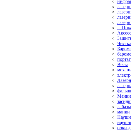
инфрак
лазерн
лазерн
лазерн
лазерн
... Пок
Аксесс
Защит
Чистк
Бароме
баром
порта
Весы
механи
элект
Лазерн
лазерн
фальш
Манки,
засидк
лабазы
манки
Наушни
наушни
очки д