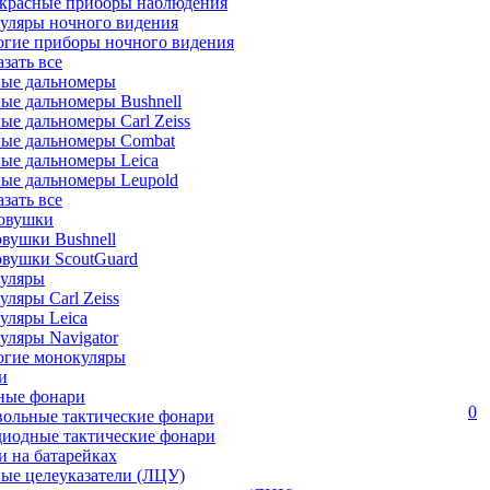
красные приборы наблюдения
уляры ночного видения
огие приборы ночного видения
азать все
ные дальномеры
ые дальномеры Bushnell
ые дальномеры Carl Zeiss
ные дальномеры Combat
ые дальномеры Leica
ые дальномеры Leupold
азать все
овушки
вушки Bushnell
овушки ScoutGuard
уляры
ляры Carl Zeiss
уляры Leica
ляры Navigator
огие монокуляры
и
ные фонари
0
вольные тактические фонари
диодные тактические фонари
 на батарейках
ые целеуказатели (ЛЦУ)