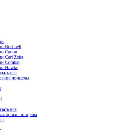
ли
и Bushnell
ли Canon
и Carl Zeiss
ли Combat
ли Hawke
азать все
еские прицелы
t
ld
азать все
маторные прицелы
nt