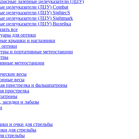
расные лазерные целеуказатели (ЛЦУ)
ые целеуказатели (ЛЦУ) Combat
ые целеуказатели (ЛЦУ) SightecS
ые целеуказатели (ЛЦУ) Sightmark
ые целеуказатели (ЛЦУ) Вилейка
азать все
уары для оптики
ные крышки и наглазники
а оптики
тры и портативные метеостанции
етры
тивные метеостанции
ческие весы
ронные весы
ая пристрелка и фальшпатроны
ая пристрелка
патроны
 засидки и лабазы
и
ки и очки для стрельбы
ки для стрельбы
ля стрельбы