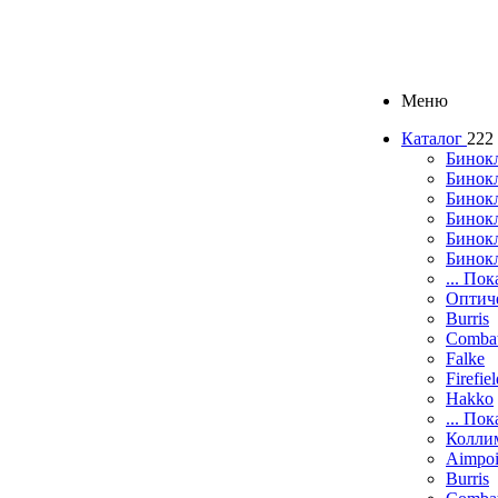
Меню
Каталог
222
Бинок
Бинокл
Бинок
Бинокл
Бинок
Бинок
... Пок
Оптич
Burris
Comba
Falke
Firefie
Hakko
... Пок
Колли
Aimpoi
Burris