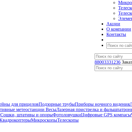
Микро
Телес
Телес
Элеме
Акции
О компании
Контакты
88003331236
Зака
ейны для прицелов
Подзорные трубы
Приборы ночного видения
ативные метеостанции
Весы
Лазерная пристрелка и фальшпатрон
г
Сошки, штативы и опоры
Фотоловушки
Цифровые GPS компасы
Квадрокоптеры
Микроскопы
Телескопы