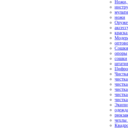
Ножи,
инстр
мульт
ножи
Оруже
аксесс
краска
Модер
оптов
Сошки
опоры
сошки
штати
Цифро
Чистка
чистка
чистка
чистка
чистка
чистка
Экипи
одежд
рюкза
чехлы 
Квадр