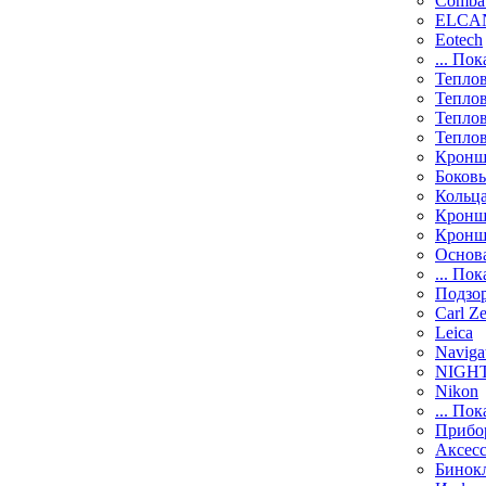
Comba
ELCAN
Eotech
... Пок
Тепло
Тепло
Тепло
Тепло
Кронш
Боков
Кольц
Кронш
Кронш
Основ
... Пок
Подзо
Carl Ze
Leica
Naviga
NIGH
Nikon
... Пок
Прибо
Аксесс
Бинок