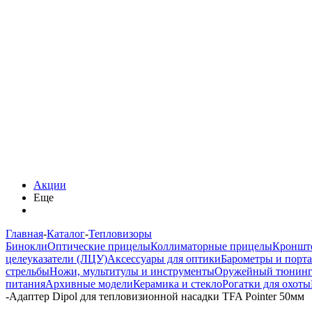
Акции
Еще
Главная
-
Каталог
-
Тепловизоры
Бинокли
Оптические прицелы
Коллиматорные прицелы
Кроншт
целеуказатели (ЛЦУ)
Аксессуары для оптики
Барометры и порт
стрельбы
Ножи, мультитулы и инструменты
Оружейный тюнин
питания
Архивные модели
Керамика и стекло
Рогатки для охоты
-
Адаптер Dipol для тепловизионной насадки TFA Pointer 50мм