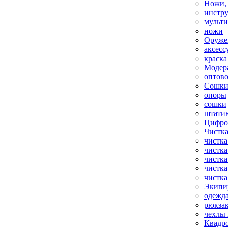
Ножи,
инстр
мульт
ножи
Оруже
аксесс
краска
Модер
оптов
Сошки
опоры
сошки
штати
Цифро
Чистка
чистка
чистка
чистка
чистка
чистка
Экипи
одежд
рюкза
чехлы 
Квадр