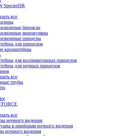
t
 SpecterDR
азать все
визоры
визионные бинокли
визионные монокуляры
визионные прицелы
тейны для прицелов
ые кронштейны
а
тейны для коллиматорных прицелов
тейны для ночных прицелов
ания
азать все
рные трубы
iss
tor
TFORCE
азать все
ры ночного видения
уары к приборам ночного видения
ли ночного видения