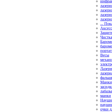
инфрак
лазерн
лазерн
лазерн
лазерн
... Пок
Аксесс
Защит
Чистк
Бароме
баром
порта
Весы
механи
элект
Лазерн
лазерн
фальш
Манки,
засидк
лабазы
манки
Наушни
наушни
очки д