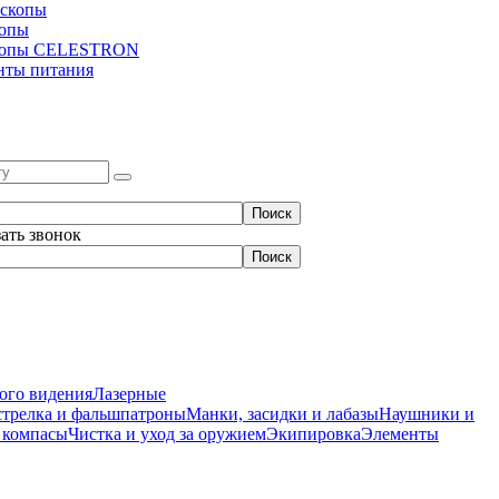
скопы
копы
копы CELESTRON
нты питания
зать звонок
ого видения
Лазерные
стрелка и фальшпатроны
Манки, засидки и лабазы
Наушники и
 компасы
Чистка и уход за оружием
Экипировка
Элементы