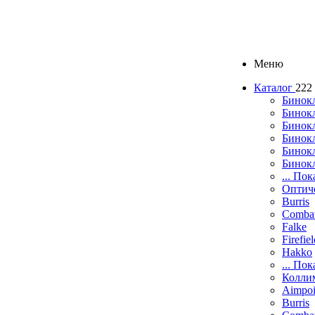
Меню
Каталог
222
Бинок
Бинокл
Бинок
Бинокл
Бинок
Бинок
... Пок
Оптич
Burris
Comba
Falke
Firefie
Hakko
... Пок
Колли
Aimpoi
Burris