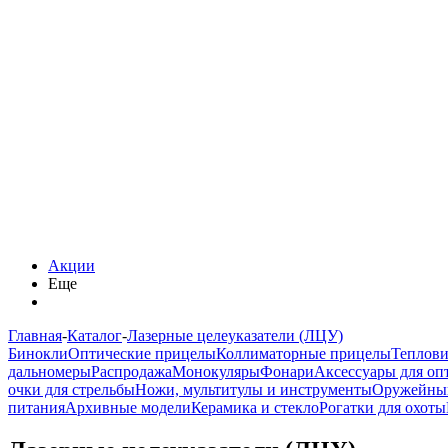
Акции
Еще
Главная
-
Каталог
-
Лазерные целеуказатели (ЛЦУ)
Бинокли
Оптические прицелы
Коллиматорные прицелы
Теплов
дальномеры
Распродажа
Монокуляры
Фонари
Аксессуары для оп
очки для стрельбы
Ножи, мультитулы и инструменты
Оружейны
питания
Архивные модели
Керамика и стекло
Рогатки для охоты