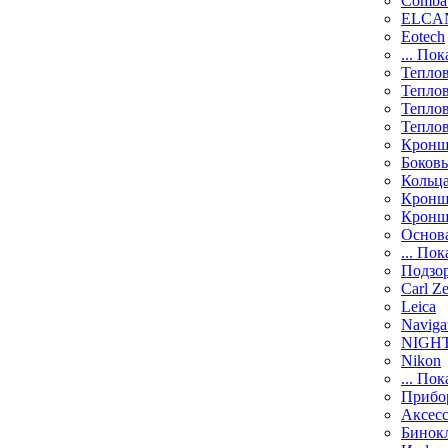
Comba
ELCAN
Eotech
... Пок
Тепло
Тепло
Тепло
Тепло
Кронш
Боков
Кольц
Кронш
Кронш
Основ
... Пок
Подзо
Carl Ze
Leica
Naviga
NIGH
Nikon
... Пок
Прибо
Аксесс
Бинок