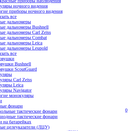
красные приборы наблюдения
уляры ночного видения
огие приборы ночного видения
азать все
ные дальномеры
ые дальномеры Bushnell
ые дальномеры Carl Zeiss
ные дальномеры Combat
ые дальномеры Leica
ые дальномеры Leupold
азать все
овушки
вушки Bushnell
овушки ScoutGuard
уляры
ляры Carl Zeiss
уляры Leica
ляры Navigator
огие монокуляры
и
ные фонари
0
вольные тактические фонари
диодные тактические фонари
 на батарейках
ые целеуказатели (ЛЦУ)