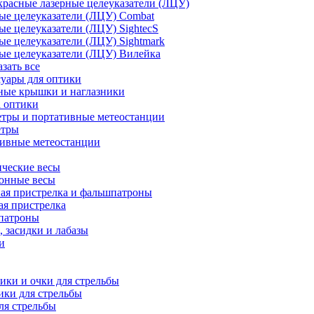
расные лазерные целеуказатели (ЛЦУ)
ые целеуказатели (ЛЦУ) Combat
ые целеуказатели (ЛЦУ) SightecS
ые целеуказатели (ЛЦУ) Sightmark
ые целеуказатели (ЛЦУ) Вилейка
азать все
уары для оптики
ные крышки и наглазники
а оптики
тры и портативные метеостанции
етры
тивные метеостанции
ческие весы
ронные весы
ая пристрелка и фальшпатроны
ая пристрелка
патроны
 засидки и лабазы
и
ки и очки для стрельбы
ки для стрельбы
ля стрельбы