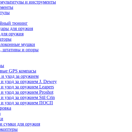
 мультитулы и инструменты
ументы
итулы
йный тюнинг
уары для оружия
 для оружия
аторы
олоконные мушки
, штативы и опоры
вы
вые GPS компасы
 и уход за оружием
 и уход за оружием J. Dewey
 и уход за оружием Leapers
 и уход за оружием Proshot
 и уход за оружием Stil Crin
 и уход за оружием ПОСП
ровка
а
ки
и сумки для оружия
окоптеры