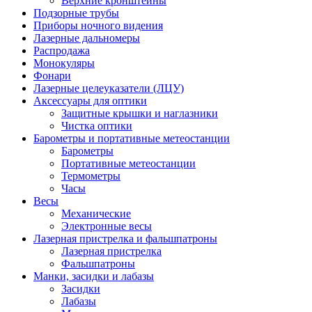
Верхние кронштейны
Подзорные трубы
Приборы ночного видения
Лазерные дальномеры
Распродажа
Монокуляры
Фонари
Лазерные целеуказатели (ЛЦУ)
Аксессуары для оптики
Защитные крышки и наглазники
Чистка оптики
Барометры и портативные метеостанции
Барометры
Портативные метеостанции
Термометры
Часы
Весы
Механические
Электронные весы
Лазерная пристрелка и фальшпатроны
Лазерная пристрелка
Фальшпатроны
Манки, засидки и лабазы
Засидки
Лабазы