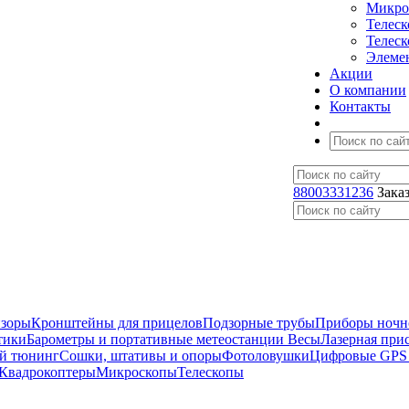
Микро
Телес
Телес
Элеме
Акции
О компании
Контакты
88003331236
Зака
изоры
Кронштейны для прицелов
Подзорные трубы
Приборы ночн
тики
Барометры и портативные метеостанции
Весы
Лазерная при
й тюнинг
Сошки, штативы и опоры
Фотоловушки
Цифровые GPS
Квадрокоптеры
Микроскопы
Телескопы