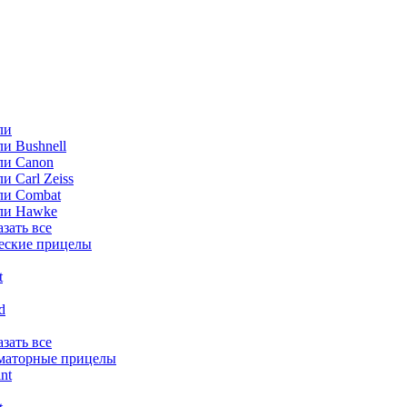
ли
и Bushnell
ли Canon
и Carl Zeiss
ли Combat
ли Hawke
азать все
еские прицелы
t
ld
азать все
маторные прицелы
nt