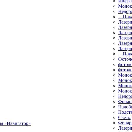
Инфра
Монок
Недор
... Пок
Лазер
Лазерн
Лазерн
Лазер
Лазерн
Лазерн
... Пок
Фотол
фотоло
фотол
Монок
Моноку
Монок
Моноку
Недор
Фонар
Налоб
Подст
Свето
Фонари
Лазерн