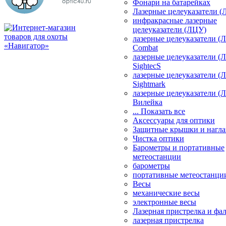
Фонари на батарейках
Лазерные целеуказатели 
инфракрасные лазерные
целеуказатели (ЛЦУ)
лазерные целеуказатели (
Combat
лазерные целеуказатели (
SightecS
лазерные целеуказатели (
Sightmark
лазерные целеуказатели (
Вилейка
... Показать все
Аксессуары для оптики
Защитные крышки и нагла
Чистка оптики
Барометры и портативные
метеостанции
барометры
портативные метеостанци
Весы
механические весы
электронные весы
Лазерная пристрелка и ф
лазерная пристрелка