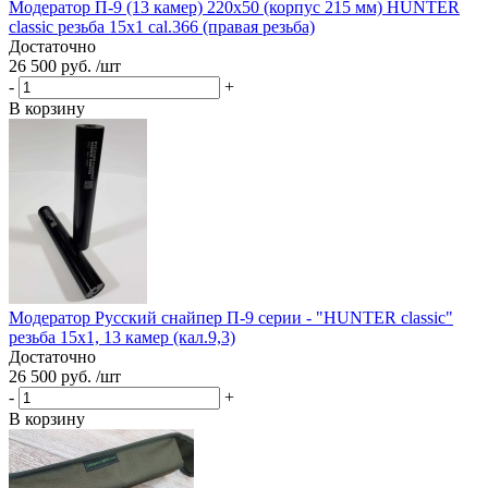
Модератор П-9 (13 камер) 220х50 (корпус 215 мм) HUNTER
classic резьба 15x1 cal.366 (правая резьба)
Достаточно
26 500 руб. /шт
-
+
В корзину
Модератор Русский снайпер П-9 серии - "HUNTER classic"
резьба 15х1, 13 камер (кал.9,3)
Достаточно
26 500 руб. /шт
-
+
В корзину