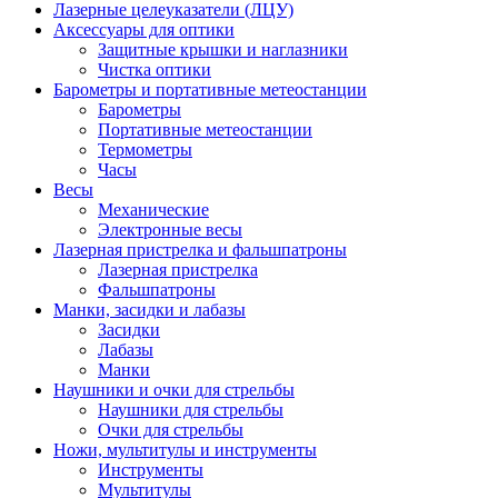
Лазерные целеуказатели (ЛЦУ)
Аксессуары для оптики
Защитные крышки и наглазники
Чистка оптики
Барометры и портативные метеостанции
Барометры
Портативные метеостанции
Термометры
Часы
Весы
Механические
Электронные весы
Лазерная пристрелка и фальшпатроны
Лазерная пристрелка
Фальшпатроны
Манки, засидки и лабазы
Засидки
Лабазы
Манки
Наушники и очки для стрельбы
Наушники для стрельбы
Очки для стрельбы
Ножи, мультитулы и инструменты
Инструменты
Мультитулы