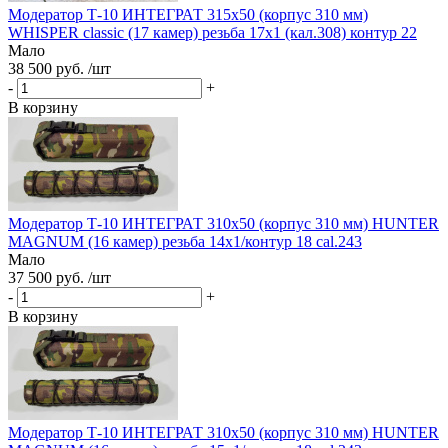
Модератор Т-10 ИНТЕГРАТ 315х50 (корпус 310 мм)
WHISPER classic (17 камер) резьба 17х1 (кал.308) контур 22
Мало
38 500 руб. /шт
-
+
В корзину
Модератор Т-10 ИНТЕГРАТ 310х50 (корпус 310 мм) HUNTER
MAGNUM (16 камер) резьба 14x1/контур 18 cal.243
Мало
37 500 руб. /шт
-
+
В корзину
Модератор Т-10 ИНТЕГРАТ 310х50 (корпус 310 мм) HUNTER