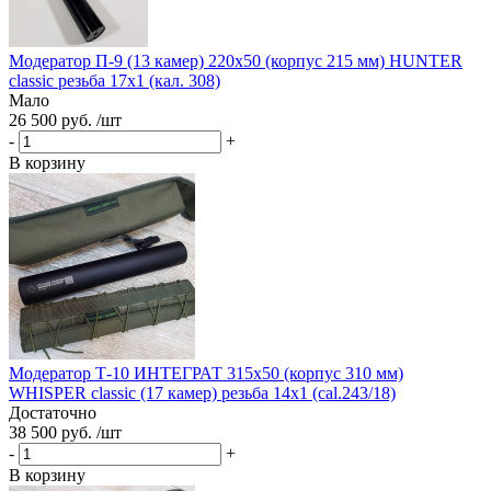
Модератор П-9 (13 камер) 220х50 (корпус 215 мм) HUNTER
classic резьба 17х1 (кал. 308)
Мало
26 500 руб. /шт
-
+
В корзину
Модератор Т-10 ИНТЕГРАТ 315х50 (корпус 310 мм)
WHISPER classic (17 камер) резьба 14х1 (cal.243/18)
Достаточно
38 500 руб. /шт
-
+
В корзину