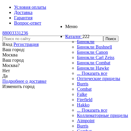
Условия оплаты
Доставка
Гарантия
Вопрос-ответ
Меню
88003331236
Каталог
222
Бинокли
Вход
Регистрация
Бинокли Bushnell
Ваш город:
Бинокли Canon
Москва
Бинокли Carl Zeiss
Ваш город
Бинокли Combat
Москва
?
Бинокли Hawke
Нет
... Показать все
Да
Оптические прицелы
Подробнее о доставке
Burris
Изменить город
Combat
Falke
Firefield
Hakko
... Показать все
Коллиматорные прицелы
Aimpoint
Burris