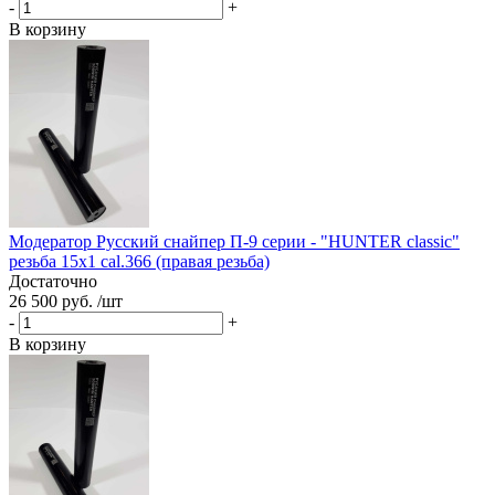
-
+
В корзину
Модератор Русский снайпер П-9 серии - "HUNTER classic"
резьба 15x1 cal.366 (правая резьба)
Достаточно
26 500 руб. /шт
-
+
В корзину