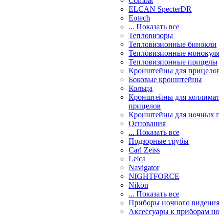
Combat
ELCAN SpecterDR
Eotech
... Показать все
Тепловизоры
Тепловизионные бинокли
Тепловизионные монокул
Тепловизионные прицелы
Кронштейны для прицело
Боковые кронштейны
Кольца
Кронштейны для коллима
прицелов
Кронштейны для ночных 
Основания
... Показать все
Подзорные трубы
Carl Zeiss
Leica
Navigator
NIGHTFORCE
Nikon
... Показать все
Приборы ночного видени
Аксессуары к приборам н