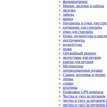
фальшпатроны
Манки, засидки и лабазы
засидки
лабазы
манки
Наушники и очки для стр
наушники для стрельбы
очки для стрельбы
Ножи, мультитулы и инст
инструменты
мультитулы
ножи
Оружейный тюнинг
аксессуары для оружия
краска для оружия
Модераторы
оптоволоконные мушки
Сошки, штативы и опоры
опоры
сошки
штативы
Цифровые GPS компасы
Чистка и уход за оружием
чистка и уход за оружием 
чистка и уход за оружием 