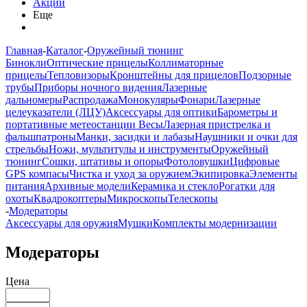
Акции
Еще
Главная
-
Каталог
-
Оружейный тюнинг
Бинокли
Оптические прицелы
Коллиматорные
прицелы
Тепловизоры
Кронштейны для прицелов
Подзорные
трубы
Приборы ночного видения
Лазерные
дальномеры
Распродажа
Монокуляры
Фонари
Лазерные
целеуказатели (ЛЦУ)
Аксессуары для оптики
Барометры и
портативные метеостанции
Весы
Лазерная пристрелка и
фальшпатроны
Манки, засидки и лабазы
Наушники и очки для
стрельбы
Ножи, мультитулы и инструменты
Оружейный
тюнинг
Сошки, штативы и опоры
Фотоловушки
Цифровые
GPS компасы
Чистка и уход за оружием
Экипировка
Элементы
питания
Архивные модели
Керамика и стекло
Рогатки для
охоты
Квадрокоптеры
Микроскопы
Телескопы
-
Модераторы
Аксессуары для оружия
Мушки
Комплекты модернизации
Модераторы
Цена