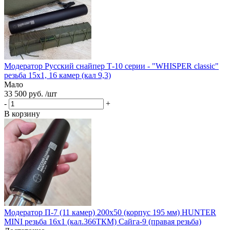
Модератор Русский снайпер Т-10 серии - "WHISPER classic"
резьба 15х1, 16 камер (кал 9,3)
Мало
33 500 руб. /шт
-
+
В корзину
Модератор П-7 (11 камер) 200х50 (корпус 195 мм) HUNTER
MINI резьба 16x1 (кал.366ТКМ) Сайга-9 (правая резьба)