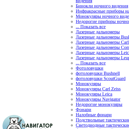
видения
Бинокли ночного видения
Инфракрасные приборы н
Монокуляры ночного вид
Недорогие приборы ночно
... Показать все
Лазерные дальномеры
Лазерные дальномеры Bush
Лазерные дальномеры Carl 
Лазерные дальномеры Com
Лазерные дальномеры Leic
Лазерные дальномеры Leu
... Показать все
Фотоловушки
фотоловушки Bushnell
фотоловушки ScoutGuard
Монокуляры
Монокуляры Carl Zeiss
Монокуляры Leica
Монокуляры Navigator
Недорогие монокуляры
Фонари
Налобные фонари
Подствольные тактически
Светодиодные тактически