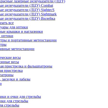
расные лазерные целеуказатели (ЛЦУ)
ые целеуказатели (ЛЦУ) Combat
ые целеуказатели (ЛЦУ) SightecS
ые целеуказатели (ЛЦУ) Sightmark
ые целеуказатели (ЛЦУ) Вилейка
азать все
уары для оптики
ные крышки и наглазники
а оптики
тры и портативные метеостанции
етры
тивные метеостанции
ческие весы
ронные весы
ая пристрелка и фальшпатроны
ая пристрелка
патроны
 засидки и лабазы
и
ки и очки для стрельбы
ки для стрельбы
ля стрельбы