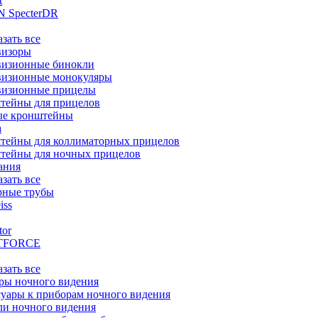
t
 SpecterDR
азать все
визоры
визионные бинокли
визионные монокуляры
визионные прицелы
тейны для прицелов
ые кронштейны
а
тейны для коллиматорных прицелов
тейны для ночных прицелов
ания
азать все
рные трубы
iss
tor
TFORCE
азать все
ры ночного видения
уары к приборам ночного видения
ли ночного видения