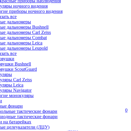
красные приборы наблюдения
уляры ночного видения
огие приборы ночного видения
азать все
ные дальномеры
ые дальномеры Bushnell
ые дальномеры Carl Zeiss
ные дальномеры Combat
ые дальномеры Leica
ые дальномеры Leupold
азать все
овушки
вушки Bushnell
овушки ScoutGuard
уляры
ляры Carl Zeiss
уляры Leica
ляры Navigator
огие монокуляры
и
ные фонари
0
вольные тактические фонари
диодные тактические фонари
 на батарейках
ые целеуказатели (ЛЦУ)