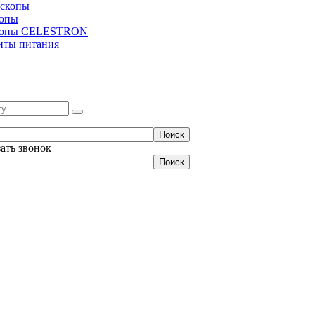
скопы
копы
копы CELESTRON
нты питания
зать звонок