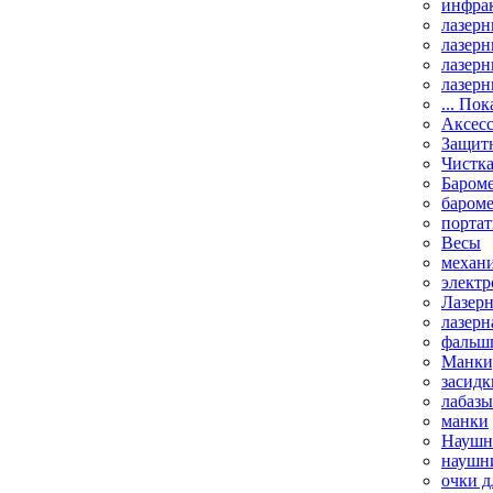
инфрак
лазерн
лазерн
лазерн
лазерн
... Пок
Аксесс
Защит
Чистк
Бароме
баром
порта
Весы
механи
элект
Лазерн
лазерн
фальш
Манки,
засидк
лабазы
манки
Наушни
наушни
очки д