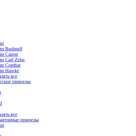
ли
и Bushnell
ли Canon
и Carl Zeiss
ли Combat
ли Hawke
азать все
еские прицелы
t
ld
азать все
маторные прицелы
nt