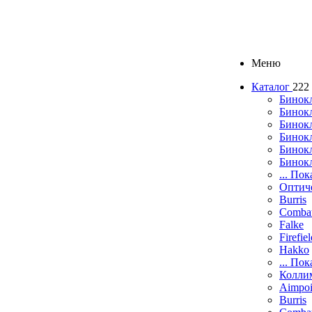
Меню
Каталог
222
Бинок
Бинокл
Бинок
Бинокл
Бинок
Бинок
... Пок
Оптич
Burris
Comba
Falke
Firefie
Hakko
... Пок
Колли
Aimpoi
Burris