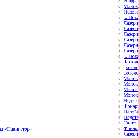
Инфра
Монок
Недор
... Пок
Лазер
Лазерн
Лазерн
Лазер
Лазерн
Лазерн
... Пок
Фотол
фотоло
фотол
Монок
Моноку
Монок
Моноку
Недор
Фонар
Налоб
Подст
Свето
Фонари
Лазерн