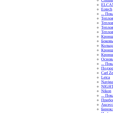
Comba
ELCAN
Eotech
... Пок
Тепло
Тепло
Тепло
Тепло
Кронш
Боков
Кольц
Кронш
Кронш
Основ
... Пок
Подзо
Carl Ze
Leica
Naviga
NIGH
Nikon
... Пок
Прибо
Аксесс
Бинок