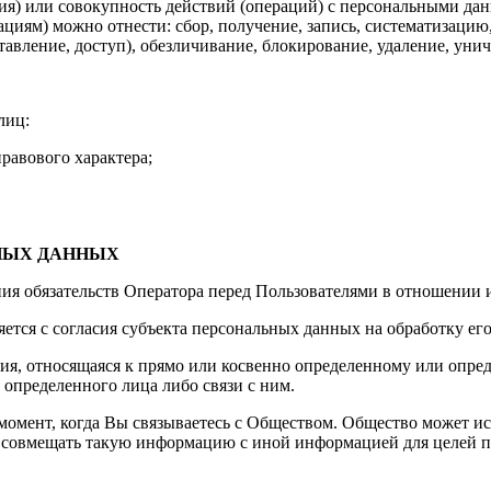
ция) или совокупность действий (операций) с персональными д
ациям) можно отнести: сбор, получение, запись, систематизацию
ставление, доступ), обезличивание, блокирование, удаление, ун
лиц:
равового характера;
НЫХ ДАННЫХ
ия обязательств Оператора перед Пользователями в отношении и
ется с согласия субъекта персональных данных на обработку ег
я, относящаяся к прямо или косвенно определенному или опре
 определенного лица либо связи с ним.
момент, когда Вы связываетесь с Обществом. Общество может ис
совмещать такую информацию с иной информацией для целей пр