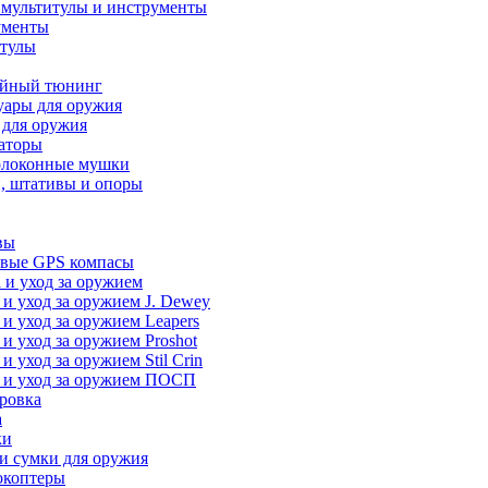
 мультитулы и инструменты
ументы
итулы
йный тюнинг
уары для оружия
 для оружия
аторы
олоконные мушки
, штативы и опоры
вы
вые GPS компасы
 и уход за оружием
 и уход за оружием J. Dewey
 и уход за оружием Leapers
 и уход за оружием Proshot
 и уход за оружием Stil Crin
 и уход за оружием ПОСП
ровка
а
ки
и сумки для оружия
окоптеры