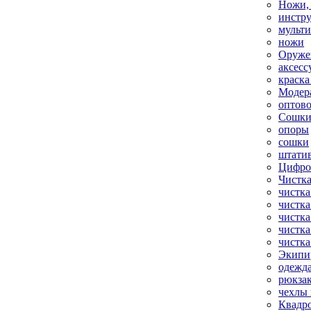
Ножи,
инстр
мульт
ножи
Оруже
аксесс
краска
Модер
оптов
Сошки
опоры
сошки
штати
Цифро
Чистка
чистка
чистка
чистка
чистка
чистка
Экипи
одежд
рюкза
чехлы 
Квадр