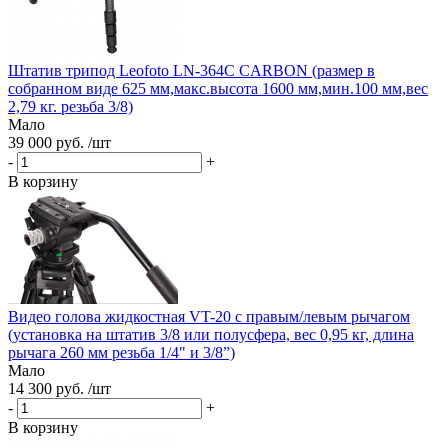
Штатив трипод Leofoto LN-364C CARBON (размер в
собранном виде 625 мм,макс.высота 1600 мм,мин.100 мм,вес
2,79 кг. резьба 3/8)
Мало
39 000 руб. /шт
-
+
В корзину
Видео голова жидкостная VT-20 с правым/левым рычагом
(установка на штатив 3/8 или полусфера, вес 0,95 кг, длина
рычага 260 мм резьба 1/4" и 3/8”)
Мало
14 300 руб. /шт
-
+
В корзину