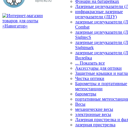
Фонари на батарейках
Лазерные целеуказатели 
инфракрасные лазерные
целеуказатели (ЛЦУ)
лазерные целеуказатели (
Combat
лазерные целеуказатели (
SightecS
лазерные целеуказатели (
Sightmark
лазерные целеуказатели (
Вилейка
... Показать все
Аксессуары для оптики
Защитные крышки и нагла
Чистка оптики
Барометры и портативные
метеостанции
барометры
портативные метеостанци
Весы
механические весы
электронные весы
Лазерная пристрелка и ф
лазерная пристрелка