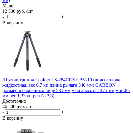
мм)
Мало
12 500 руб. /шт
-
+
В корзину
Штатив трипод Leofoto LS-284CEX+ BV-10 (видеоголова
жидкостная, вес 0,7 кг, длина рычага 340 мм) CARBON
(размер в собранном виде 535 мм,макс.высота 1475 мм,мин.85
мм,вес 1,33 кг. резьба 3/8)
Достаточно
46 500 руб. /шт
-
+
В корзину