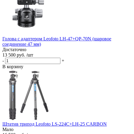
Голова с адаптером Leofoto LH-47+QP-70N (шаровое
соединение 47 мм)
Достаточно
13 500 руб. /шт
-
+
В корзину
Штатив трипод Leofoto LS-224C+LH-25 CARBON
Мало