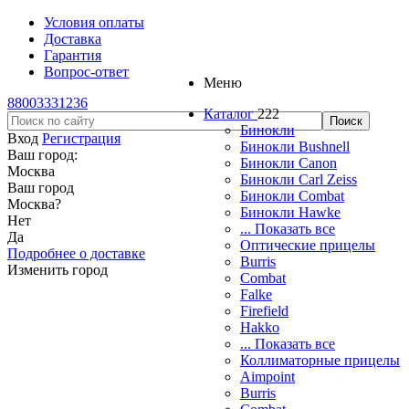
Условия оплаты
Доставка
Гарантия
Вопрос-ответ
Меню
88003331236
Каталог
222
Бинокли
Вход
Регистрация
Бинокли Bushnell
Ваш город:
Бинокли Canon
Москва
Бинокли Carl Zeiss
Ваш город
Бинокли Combat
Москва
?
Бинокли Hawke
Нет
... Показать все
Да
Оптические прицелы
Подробнее о доставке
Burris
Изменить город
Combat
Falke
Firefield
Hakko
... Показать все
Коллиматорные прицелы
Aimpoint
Burris