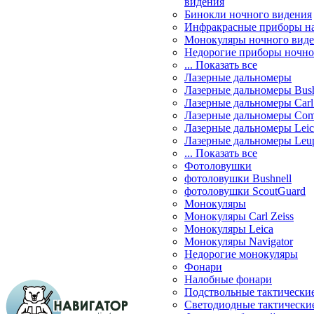
видения
Бинокли ночного видения
Инфракрасные приборы н
Монокуляры ночного вид
Недорогие приборы ночно
... Показать все
Лазерные дальномеры
Лазерные дальномеры Bush
Лазерные дальномеры Carl 
Лазерные дальномеры Com
Лазерные дальномеры Leic
Лазерные дальномеры Leu
... Показать все
Фотоловушки
фотоловушки Bushnell
фотоловушки ScoutGuard
Монокуляры
Монокуляры Carl Zeiss
Монокуляры Leica
Монокуляры Navigator
Недорогие монокуляры
Фонари
Налобные фонари
Подствольные тактически
Светодиодные тактически