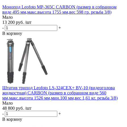
Монопод Leofoto MP-365C CARBON (размер в собранном
виде 495 мм,макс.высота 1755 мм,вес 598 гр. резьба 3/8)
Мало
13 200 руб. /шт
-
+
В корзину
Штатив трипод Leofoto LS-324CEX+ BV-10 (видеоголова
жидкостная) CARBON (размер в собранном виде 560
мм,макс.высота 1526 мм,мин.100 мм,вес 1,61 кг. резьба 3/8)
Мало
48 800 руб. /шт
-
+
В корзину