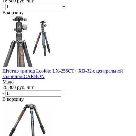
16 500 руб. /шт
-
+
В корзину
Штатив трипод Leofoto LX-255CT+ XB-32 с центральной
колонной CARBON
Мало
26 800 руб. /шт
-
+
В корзину