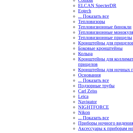
Combat
ELCAN SpecterDR
Eotech
... Показать все
Тепловизоры
Тепловизионные бинокли
Тепловизионные монокул
Тепловизионные прицелы
Кронштейны для прицело
Боковые кронштейны
Кольца
Кронштейны для коллима
прицелов
Кронштейны для ночных 
Основания
... Показать все
Подзорные трубы
Carl Zeiss
Leica
Navigator
NIGHTFORCE
Nikon
... Показать все
Приборы ночного видени
Аксессуары к приборам н