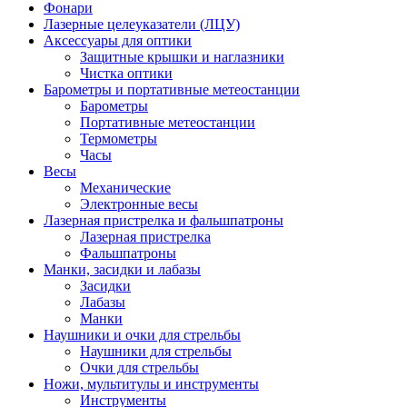
Фонари
Лазерные целеуказатели (ЛЦУ)
Аксессуары для оптики
Защитные крышки и наглазники
Чистка оптики
Барометры и портативные метеостанции
Барометры
Портативные метеостанции
Термометры
Часы
Весы
Механические
Электронные весы
Лазерная пристрелка и фальшпатроны
Лазерная пристрелка
Фальшпатроны
Манки, засидки и лабазы
Засидки
Лабазы
Манки
Наушники и очки для стрельбы
Наушники для стрельбы
Очки для стрельбы
Ножи, мультитулы и инструменты
Инструменты