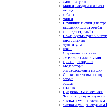
фальшпатроны
Манки, засидки и лабазы
засидки
лабазы
манки
Наушники и очки для стр
наушники для стрельбы
очки для стрельбы
Ножи, мультитулы и инст
инструменты
мультитулы
ножи
Оружейный тюнинг
аксессуары для оружия
краска для оружия
Модераторы
оптоволоконные мушки
Сошки, штативы и опоры
опоры
сошки
штативы
Цифровые GPS компасы
Чистка и уход за оружием
чистка и уход за оружием 
чистка и уход за оружием 