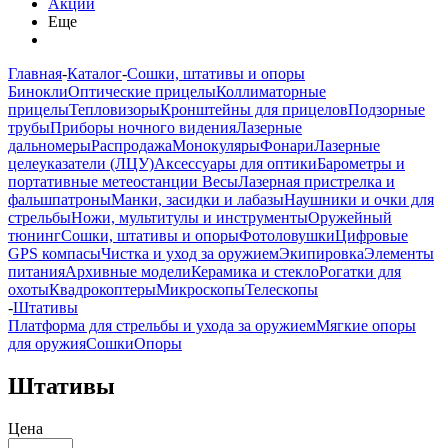
Акции
Еще
Главная
-
Каталог
-
Сошки, штативы и опоры
Бинокли
Оптические прицелы
Коллиматорные
прицелы
Тепловизоры
Кронштейны для прицелов
Подзорные
трубы
Приборы ночного видения
Лазерные
дальномеры
Распродажа
Монокуляры
Фонари
Лазерные
целеуказатели (ЛЦУ)
Аксессуары для оптики
Барометры и
портативные метеостанции
Весы
Лазерная пристрелка и
фальшпатроны
Манки, засидки и лабазы
Наушники и очки для
стрельбы
Ножи, мультитулы и инструменты
Оружейный
тюнинг
Сошки, штативы и опоры
Фотоловушки
Цифровые
GPS компасы
Чистка и уход за оружием
Экипировка
Элементы
питания
Архивные модели
Керамика и стекло
Рогатки для
охоты
Квадрокоптеры
Микроскопы
Телескопы
-
Штативы
Платформа для стрельбы и ухода за оружием
Мягкие опоры
для оружия
Сошки
Опоры
Штативы
Цена