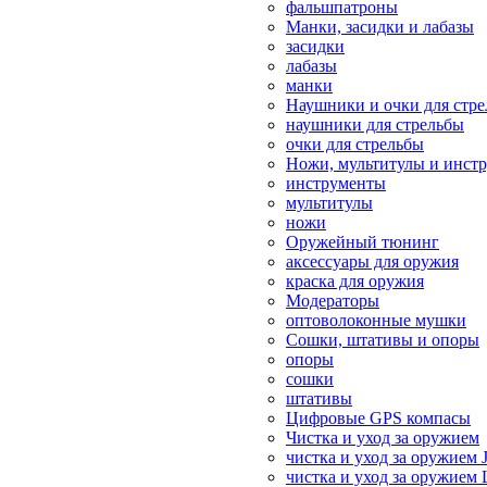
фальшпатроны
Манки, засидки и лабазы
засидки
лабазы
манки
Наушники и очки для стр
наушники для стрельбы
очки для стрельбы
Ножи, мультитулы и инст
инструменты
мультитулы
ножи
Оружейный тюнинг
аксессуары для оружия
краска для оружия
Модераторы
оптоволоконные мушки
Сошки, штативы и опоры
опоры
сошки
штативы
Цифровые GPS компасы
Чистка и уход за оружием
чистка и уход за оружием 
чистка и уход за оружием 