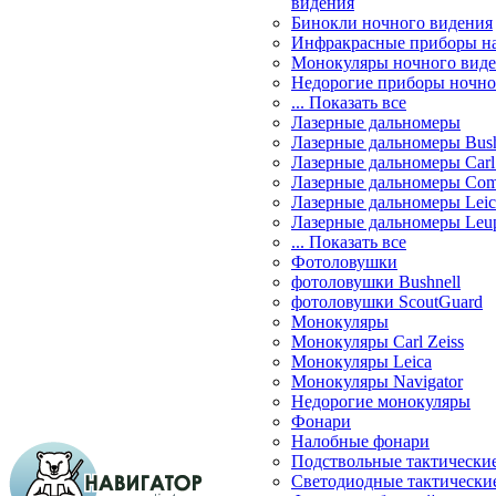
видения
Бинокли ночного видения
Инфракрасные приборы н
Монокуляры ночного вид
Недорогие приборы ночно
... Показать все
Лазерные дальномеры
Лазерные дальномеры Bush
Лазерные дальномеры Carl 
Лазерные дальномеры Com
Лазерные дальномеры Leic
Лазерные дальномеры Leu
... Показать все
Фотоловушки
фотоловушки Bushnell
фотоловушки ScoutGuard
Монокуляры
Монокуляры Carl Zeiss
Монокуляры Leica
Монокуляры Navigator
Недорогие монокуляры
Фонари
Налобные фонари
Подствольные тактически
Светодиодные тактически