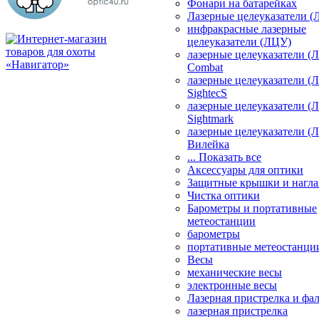
Фонари на батарейках
Лазерные целеуказатели 
инфракрасные лазерные
целеуказатели (ЛЦУ)
лазерные целеуказатели (
Combat
лазерные целеуказатели (
SightecS
лазерные целеуказатели (
Sightmark
лазерные целеуказатели (
Вилейка
... Показать все
Аксессуары для оптики
Защитные крышки и нагла
Чистка оптики
Барометры и портативные
метеостанции
барометры
портативные метеостанци
Весы
механические весы
электронные весы
Лазерная пристрелка и ф
лазерная пристрелка