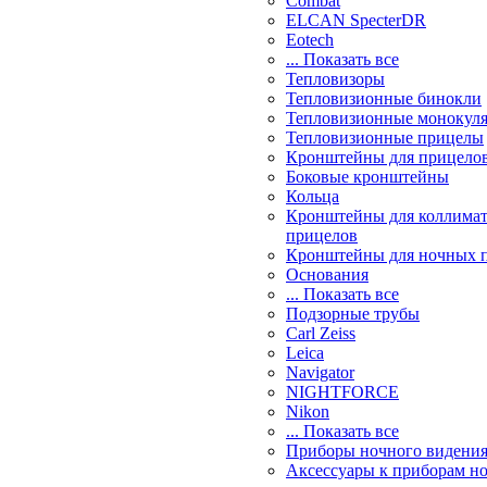
Combat
ELCAN SpecterDR
Eotech
... Показать все
Тепловизоры
Тепловизионные бинокли
Тепловизионные монокул
Тепловизионные прицелы
Кронштейны для прицело
Боковые кронштейны
Кольца
Кронштейны для коллима
прицелов
Кронштейны для ночных 
Основания
... Показать все
Подзорные трубы
Carl Zeiss
Leica
Navigator
NIGHTFORCE
Nikon
... Показать все
Приборы ночного видени
Аксессуары к приборам н