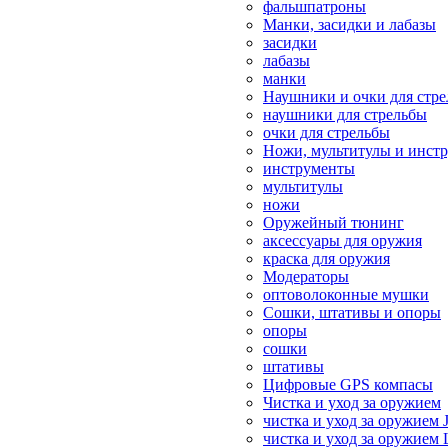
фальшпатроны
Манки, засидки и лабазы
засидки
лабазы
манки
Наушники и очки для стр
наушники для стрельбы
очки для стрельбы
Ножи, мультитулы и инст
инструменты
мультитулы
ножи
Оружейный тюнинг
аксессуары для оружия
краска для оружия
Модераторы
оптоволоконные мушки
Сошки, штативы и опоры
опоры
сошки
штативы
Цифровые GPS компасы
Чистка и уход за оружием
чистка и уход за оружием 
чистка и уход за оружием 