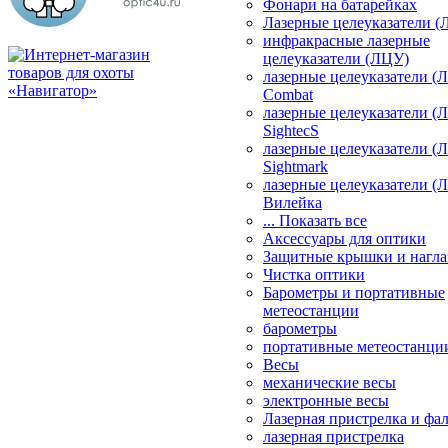
Фонари на батарейках
Лазерные целеуказатели 
инфракрасные лазерные
целеуказатели (ЛЦУ)
лазерные целеуказатели (
Combat
лазерные целеуказатели (
SightecS
лазерные целеуказатели (
Sightmark
лазерные целеуказатели (
Вилейка
... Показать все
Аксессуары для оптики
Защитные крышки и нагла
Чистка оптики
Барометры и портативные
метеостанции
барометры
портативные метеостанци
Весы
механические весы
электронные весы
Лазерная пристрелка и ф
лазерная пристрелка