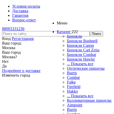
Условия оплаты
Доставка
Гарантия
Вопрос-ответ
Меню
88003331236
Каталог
222
Бинокли
Вход
Регистрация
Бинокли Bushnell
Ваш город:
Бинокли Canon
Москва
Бинокли Carl Zeiss
Ваш город
Бинокли Combat
Москва
?
Бинокли Hawke
Нет
... Показать все
Да
Оптические прицелы
Подробнее о доставке
Burris
Изменить город
Combat
Falke
Firefield
Hakko
... Показать все
Коллиматорные прицелы
Aimpoint
Burris