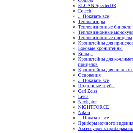
Combat
ELCAN SpecterDR
Eotech
... Показать все
Тепловизоры
Тепловизионные бинокли
Тепловизионные монокул
Тепловизионные прицелы
Кронштейны для прицело
Боковые кронштейны
Кольца
Кронштейны для коллима
прицелов
Кронштейны для ночных 
Основания
... Показать все
Подзорные трубы
Carl Zeiss
Leica
Navigator
NIGHTFORCE
Nikon
... Показать все
Приборы ночного видени
Аксессуары к приборам н