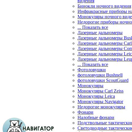
видения
Бинокли ночного видения
Инфракрасные приборы н
Монокуляры ночного вид
Недорогие приборы ночно
... Показать все
Лазерные дальномеры
Лазерные дальномеры Bush
Лазерные дальномеры Carl 
Лазерные дальномеры Com
Лазерные дальномеры Leic
Лазерные дальномеры Leu
... Показать все
Фотоловушки
фотоловушки Bushnell
фотоловушки ScoutGuard
Монокуляры
Монокуляры Carl Zeiss
Монокуляры Leica
Монокуляры Navigator
Недорогие монокуляры
Фонари
Налобные фонари
Подствольные тактически
Светодиодные тактически