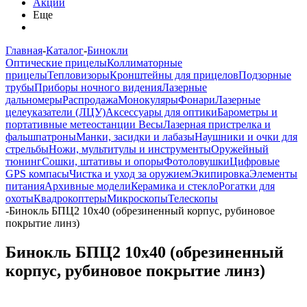
Акции
Еще
Главная
-
Каталог
-
Бинокли
Оптические прицелы
Коллиматорные
прицелы
Тепловизоры
Кронштейны для прицелов
Подзорные
трубы
Приборы ночного видения
Лазерные
дальномеры
Распродажа
Монокуляры
Фонари
Лазерные
целеуказатели (ЛЦУ)
Аксессуары для оптики
Барометры и
портативные метеостанции
Весы
Лазерная пристрелка и
фальшпатроны
Манки, засидки и лабазы
Наушники и очки для
стрельбы
Ножи, мультитулы и инструменты
Оружейный
тюнинг
Сошки, штативы и опоры
Фотоловушки
Цифровые
GPS компасы
Чистка и уход за оружием
Экипировка
Элементы
питания
Архивные модели
Керамика и стекло
Рогатки для
охоты
Квадрокоптеры
Микроскопы
Телескопы
-
Бинокль БПЦ2 10x40 (обрезиненный корпус, рубиновое
покрытие линз)
Бинокль БПЦ2 10x40 (обрезиненный
корпус, рубиновое покрытие линз)