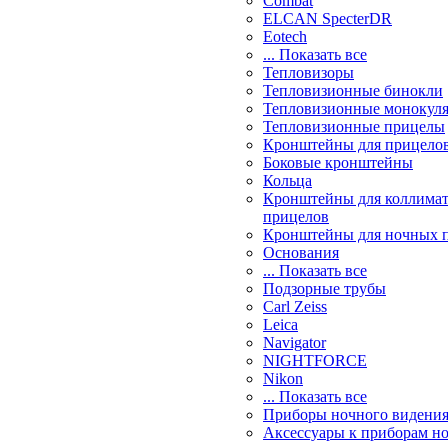
Combat
ELCAN SpecterDR
Eotech
... Показать все
Тепловизоры
Тепловизионные бинокли
Тепловизионные монокул
Тепловизионные прицелы
Кронштейны для прицело
Боковые кронштейны
Кольца
Кронштейны для коллима
прицелов
Кронштейны для ночных 
Основания
... Показать все
Подзорные трубы
Carl Zeiss
Leica
Navigator
NIGHTFORCE
Nikon
... Показать все
Приборы ночного видени
Аксессуары к приборам н