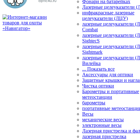
Фонари на батарейках
Лазерные целеуказатели 
инфракрасные лазерные
целеуказатели (ЛЦУ)
лазерные целеуказатели (
Combat
лазерные целеуказатели (
SightecS
лазерные целеуказатели (
Sightmark
лазерные целеуказатели (
Вилейка
... Показать все
Аксессуары для оптики
Защитные крышки и нагла
Чистка оптики
Барометры и портативные
метеостанции
барометры
портативные метеостанци
Весы
механические весы
электронные весы
Лазерная пристрелка и ф
лазерная пристрелка