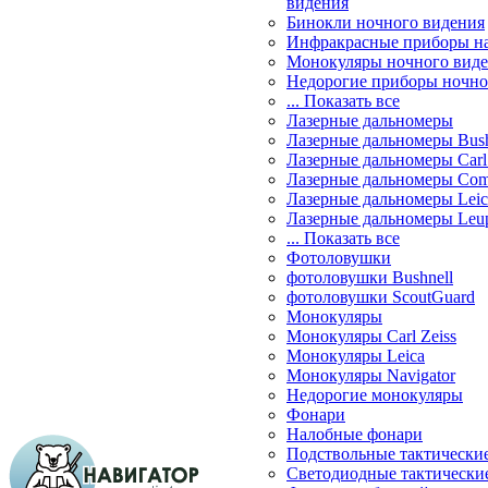
видения
Бинокли ночного видения
Инфракрасные приборы н
Монокуляры ночного вид
Недорогие приборы ночно
... Показать все
Лазерные дальномеры
Лазерные дальномеры Bush
Лазерные дальномеры Carl 
Лазерные дальномеры Com
Лазерные дальномеры Leic
Лазерные дальномеры Leu
... Показать все
Фотоловушки
фотоловушки Bushnell
фотоловушки ScoutGuard
Монокуляры
Монокуляры Carl Zeiss
Монокуляры Leica
Монокуляры Navigator
Недорогие монокуляры
Фонари
Налобные фонари
Подствольные тактически
Светодиодные тактически