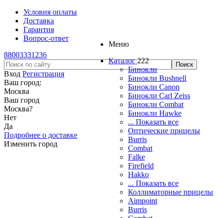
Условия оплаты
Доставка
Гарантия
Вопрос-ответ
Меню
88003331236
Каталог
222
Бинокли
Вход
Регистрация
Бинокли Bushnell
Ваш город:
Бинокли Canon
Москва
Бинокли Carl Zeiss
Ваш город
Бинокли Combat
Москва
?
Бинокли Hawke
Нет
... Показать все
Да
Оптические прицелы
Подробнее о доставке
Burris
Изменить город
Combat
Falke
Firefield
Hakko
... Показать все
Коллиматорные прицелы
Aimpoint
Burris