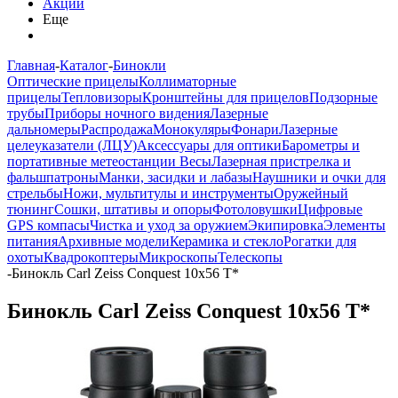
Акции
Еще
Главная
-
Каталог
-
Бинокли
Оптические прицелы
Коллиматорные
прицелы
Тепловизоры
Кронштейны для прицелов
Подзорные
трубы
Приборы ночного видения
Лазерные
дальномеры
Распродажа
Монокуляры
Фонари
Лазерные
целеуказатели (ЛЦУ)
Аксессуары для оптики
Барометры и
портативные метеостанции
Весы
Лазерная пристрелка и
фальшпатроны
Манки, засидки и лабазы
Наушники и очки для
стрельбы
Ножи, мультитулы и инструменты
Оружейный
тюнинг
Сошки, штативы и опоры
Фотоловушки
Цифровые
GPS компасы
Чистка и уход за оружием
Экипировка
Элементы
питания
Архивные модели
Керамика и стекло
Рогатки для
охоты
Квадрокоптеры
Микроскопы
Телескопы
-
Бинокль Carl Zeiss Conquest 10x56 T*
Бинокль Carl Zeiss Conquest 10x56 T*