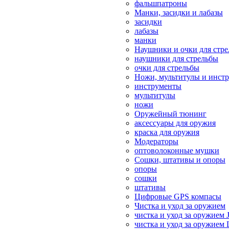
фальшпатроны
Манки, засидки и лабазы
засидки
лабазы
манки
Наушники и очки для стр
наушники для стрельбы
очки для стрельбы
Ножи, мультитулы и инст
инструменты
мультитулы
ножи
Оружейный тюнинг
аксессуары для оружия
краска для оружия
Модераторы
оптоволоконные мушки
Сошки, штативы и опоры
опоры
сошки
штативы
Цифровые GPS компасы
Чистка и уход за оружием
чистка и уход за оружием 
чистка и уход за оружием 