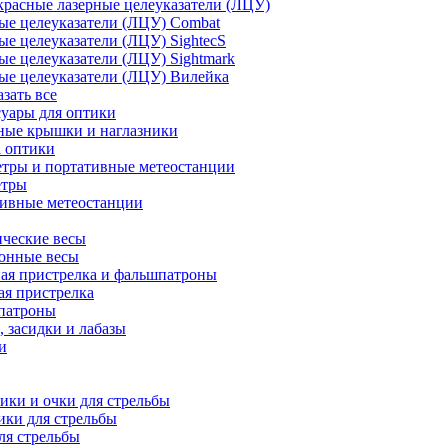
расные лазерные целеуказатели (ЛЦУ)
ые целеуказатели (ЛЦУ) Combat
ые целеуказатели (ЛЦУ) SightecS
ые целеуказатели (ЛЦУ) Sightmark
ые целеуказатели (ЛЦУ) Вилейка
азать все
уары для оптики
ные крышки и наглазники
а оптики
тры и портативные метеостанции
етры
тивные метеостанции
ческие весы
ронные весы
ая пристрелка и фальшпатроны
ая пристрелка
патроны
 засидки и лабазы
и
ки и очки для стрельбы
ки для стрельбы
ля стрельбы