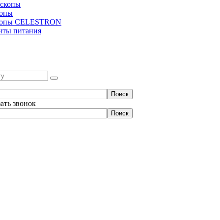
скопы
копы
копы CELESTRON
нты питания
зать звонок