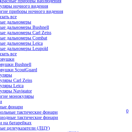
красные приборы наблюдения
уляры ночного видения
огие приборы ночного видения
азать все
ные дальномеры
ые дальномеры Bushnell
ые дальномеры Carl Zeiss
ные дальномеры Combat
ые дальномеры Leica
ые дальномеры Leupold
азать все
овушки
вушки Bushnell
овушки ScoutGuard
уляры
ляры Carl Zeiss
уляры Leica
ляры Navigator
огие монокуляры
и
ные фонари
0
вольные тактические фонари
диодные тактические фонари
 на батарейках
ые целеуказатели (ЛЦУ)