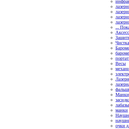
инфрак
лазерн
лазерн
лазерн
лазерн
... Пок
Аксесс
Защит
Чистк
Бароме
баром
порта
Весы
механи
элект
Лазерн
лазерн
фальш
Манки,
засидк
лабазы
манки
Наушни
наушни
очки д