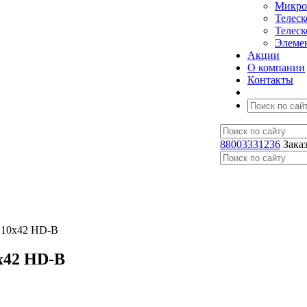
Микро
Телес
Телес
Элеме
Акции
О компании
Контакты
88003331236
Зака
 10x42 HD-B
x42 HD-B