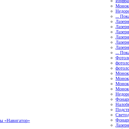
Инфра
Монок
Недор
... Пок
Лазер
Лазерн
Лазерн
Лазер
Лазерн
Лазерн
... Пок
Фотол
фотоло
фотол
Монок
Моноку
Монок
Моноку
Недор
Фонар
Налоб
Подст
Свето
Фонари
Лазерн