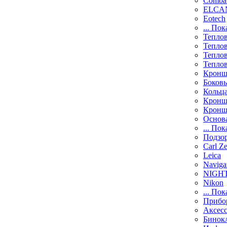
Comba
ELCAN
Eotech
... Пок
Тепло
Тепло
Тепло
Тепло
Кронш
Боков
Кольц
Кронш
Кронш
Основ
... Пок
Подзо
Carl Ze
Leica
Naviga
NIGH
Nikon
... Пок
Прибо
Аксесс
Бинок