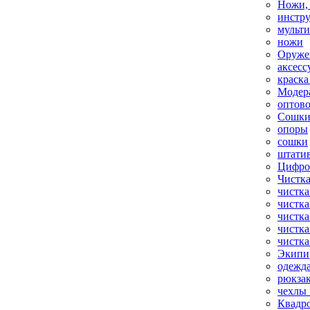
Ножи,
инстр
мульт
ножи
Оруже
аксесс
краска
Модер
оптов
Сошки
опоры
сошки
штати
Цифро
Чистка
чистка
чистка
чистка
чистка
чистка
Экипи
одежд
рюкза
чехлы 
Квадр