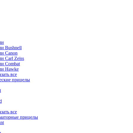
ли
и Bushnell
ли Canon
и Carl Zeiss
ли Combat
ли Hawke
азать все
еские прицелы
t
ld
азать все
маторные прицелы
nt