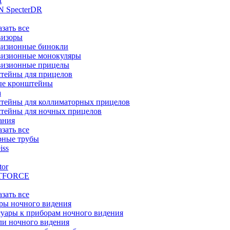
t
 SpecterDR
азать все
визоры
визионные бинокли
визионные монокуляры
визионные прицелы
тейны для прицелов
ые кронштейны
а
тейны для коллиматорных прицелов
тейны для ночных прицелов
ания
азать все
рные трубы
iss
tor
TFORCE
азать все
ры ночного видения
уары к приборам ночного видения
ли ночного видения