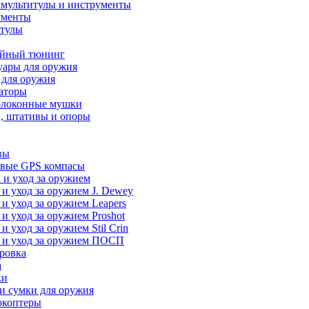
 мультитулы и инструменты
ументы
итулы
йный тюнинг
уары для оружия
 для оружия
аторы
олоконные мушки
, штативы и опоры
вы
вые GPS компасы
 и уход за оружием
 и уход за оружием J. Dewey
 и уход за оружием Leapers
 и уход за оружием Proshot
 и уход за оружием Stil Crin
 и уход за оружием ПОСП
ровка
а
ки
и сумки для оружия
окоптеры