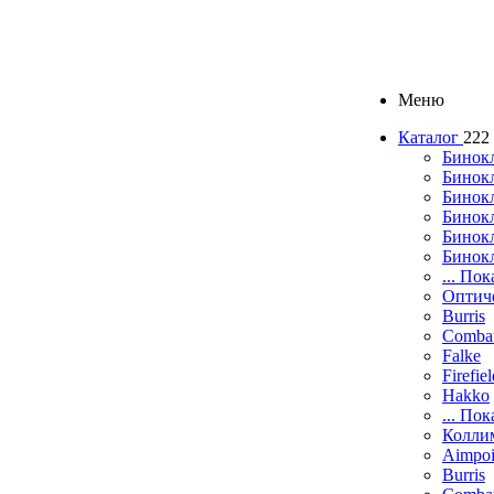
Меню
Каталог
222
Бинок
Бинокл
Бинок
Бинокл
Бинок
Бинок
... Пок
Оптич
Burris
Comba
Falke
Firefie
Hakko
... Пок
Колли
Aimpoi
Burris