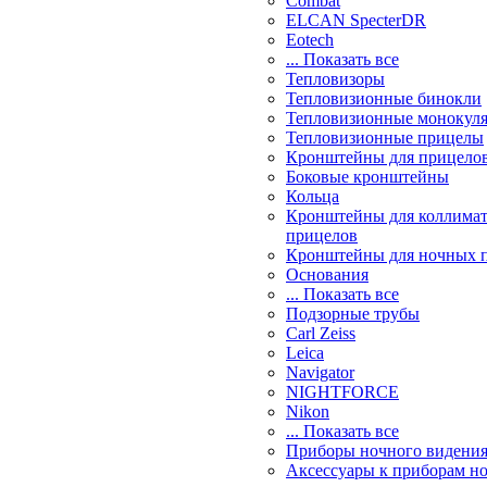
Combat
ELCAN SpecterDR
Eotech
... Показать все
Тепловизоры
Тепловизионные бинокли
Тепловизионные монокул
Тепловизионные прицелы
Кронштейны для прицело
Боковые кронштейны
Кольца
Кронштейны для коллима
прицелов
Кронштейны для ночных 
Основания
... Показать все
Подзорные трубы
Carl Zeiss
Leica
Navigator
NIGHTFORCE
Nikon
... Показать все
Приборы ночного видени
Аксессуары к приборам н