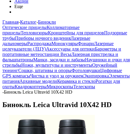
Акции
Еще
Главная
-
Каталог
-
Бинокли
Оптические прицелы
Коллиматорные
прицелы
Тепловизоры
Кронштейны для прицелов
Подзорные
трубы
Приборы ночного видения
Лазерные
дальномеры
Распродажа
Монокуляры
Фонари
Лазерные
целеуказатели (ЛЦУ)
Аксессуары для оптики
Барометры и
портативные метеостанции
Весы
Лазерная пристрелка и
фальшпатроны
Манки, засидки и лабазы
Наушники и очки для
стрельбы
Ножи, мультитулы и инструменты
Оружейный
тюнинг
Сошки, штативы и опоры
Фотоловушки
Цифровые
GPS компасы
Чистка и уход за оружием
Экипировка
Элементы
питания
Архивные модели
Керамика и стекло
Рогатки для
охоты
Квадрокоптеры
Микроскопы
Телескопы
-
Бинокль Leica Ultravid 10X42 HD
Бинокль Leica Ultravid 10X42 HD