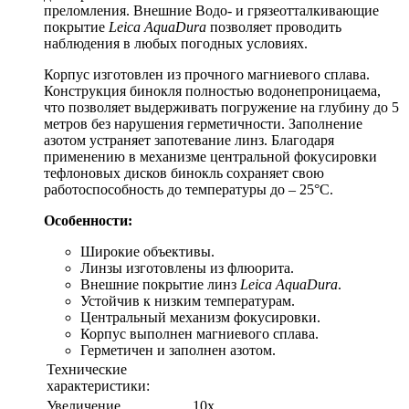
преломления. Внешние Водо- и грязеотталкивающие
покрытие
Leica AquaDura
позволяет проводить
наблюдения в любых погодных условиях.
Корпус изготовлен из прочного магниевого сплава.
Конструкция бинокля полностью водонепроницаема,
что позволяет выдерживать погружение на глубину до 5
метров без нарушения герметичности. Заполнение
азотом устраняет запотевание линз. Благодаря
применению в механизме центральной фокусировки
тефлоновых дисков бинокль сохраняет свою
работоспособность до температуры до – 25°С.
Особенности:
Широкие объективы.
Линзы изготовлены из флюорита.
Внешние покрытие линз
Leica AquaDura
.
Устойчив к низким температурам.
Центральный механизм фокусировки.
Корпус выполнен магниевого сплава.
Герметичен и заполнен азотом.
Технические
характеристики:
Увеличение
10x