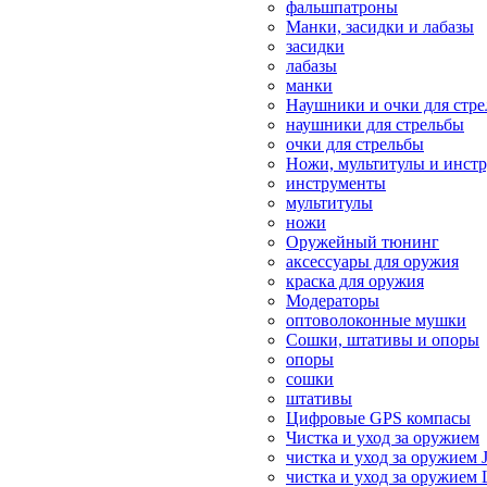
фальшпатроны
Манки, засидки и лабазы
засидки
лабазы
манки
Наушники и очки для стр
наушники для стрельбы
очки для стрельбы
Ножи, мультитулы и инст
инструменты
мультитулы
ножи
Оружейный тюнинг
аксессуары для оружия
краска для оружия
Модераторы
оптоволоконные мушки
Сошки, штативы и опоры
опоры
сошки
штативы
Цифровые GPS компасы
Чистка и уход за оружием
чистка и уход за оружием 
чистка и уход за оружием 