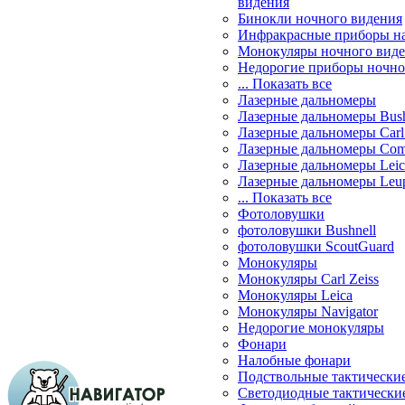
видения
Бинокли ночного видения
Инфракрасные приборы н
Монокуляры ночного вид
Недорогие приборы ночно
... Показать все
Лазерные дальномеры
Лазерные дальномеры Bush
Лазерные дальномеры Carl 
Лазерные дальномеры Com
Лазерные дальномеры Leic
Лазерные дальномеры Leu
... Показать все
Фотоловушки
фотоловушки Bushnell
фотоловушки ScoutGuard
Монокуляры
Монокуляры Carl Zeiss
Монокуляры Leica
Монокуляры Navigator
Недорогие монокуляры
Фонари
Налобные фонари
Подствольные тактически
Светодиодные тактически