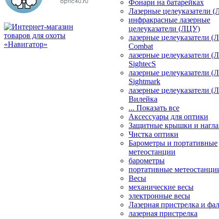
Фонари на батарейках
Лазерные целеуказатели 
инфракрасные лазерные
целеуказатели (ЛЦУ)
лазерные целеуказатели (
Combat
лазерные целеуказатели (
SightecS
лазерные целеуказатели (
Sightmark
лазерные целеуказатели (
Вилейка
... Показать все
Аксессуары для оптики
Защитные крышки и нагла
Чистка оптики
Барометры и портативные
метеостанции
барометры
портативные метеостанци
Весы
механические весы
электронные весы
Лазерная пристрелка и ф
лазерная пристрелка