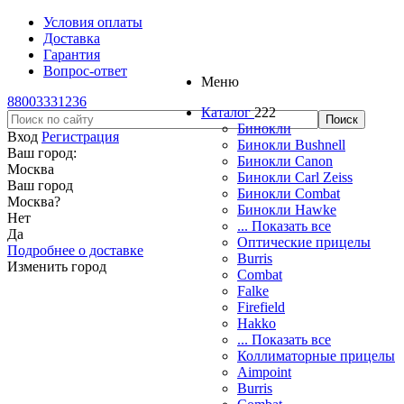
Условия оплаты
Доставка
Гарантия
Вопрос-ответ
Меню
88003331236
Каталог
222
Бинокли
Вход
Регистрация
Бинокли Bushnell
Ваш город:
Бинокли Canon
Москва
Бинокли Carl Zeiss
Ваш город
Бинокли Combat
Москва
?
Бинокли Hawke
Нет
... Показать все
Да
Оптические прицелы
Подробнее о доставке
Burris
Изменить город
Combat
Falke
Firefield
Hakko
... Показать все
Коллиматорные прицелы
Aimpoint
Burris