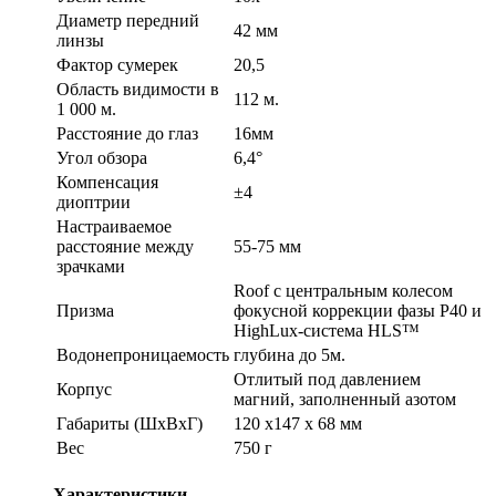
Диаметр передний
42 мм
линзы
Фактор сумерек
20,5
Область видимости в
112 м.
1 000 м.
Расстояние до глаз
16мм
Угол обзора
6,4°
Компенсация
±4
диоптрии
Настраиваемое
расстояние между
55-75 мм
зрачками
Roof с центральным колесом
Призма
фокусной коррекции фазы P40 и
HighLux-система HLS™
Водонепроницаемость
глубина до 5м.
Отлитый под давлением
Корпус
магний, заполненный азотом
Габариты (ШхВхГ)
120 x147 x 68 мм
Вес
750 г
Характеристики