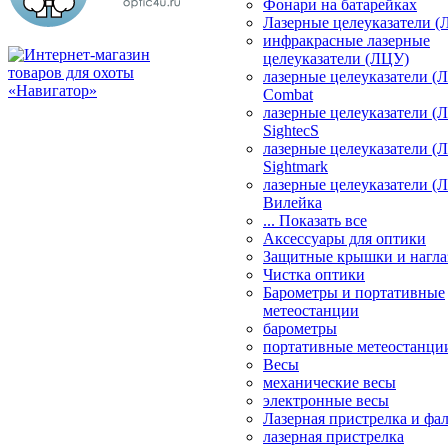
Фонари на батарейках
Лазерные целеуказатели 
инфракрасные лазерные
целеуказатели (ЛЦУ)
лазерные целеуказатели (
Combat
лазерные целеуказатели (
SightecS
лазерные целеуказатели (
Sightmark
лазерные целеуказатели (
Вилейка
... Показать все
Аксессуары для оптики
Защитные крышки и нагла
Чистка оптики
Барометры и портативные
метеостанции
барометры
портативные метеостанци
Весы
механические весы
электронные весы
Лазерная пристрелка и ф
лазерная пристрелка