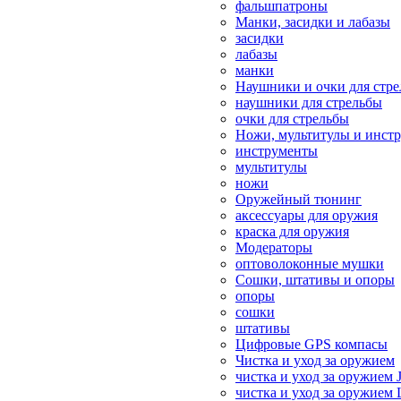
фальшпатроны
Манки, засидки и лабазы
засидки
лабазы
манки
Наушники и очки для стр
наушники для стрельбы
очки для стрельбы
Ножи, мультитулы и инст
инструменты
мультитулы
ножи
Оружейный тюнинг
аксессуары для оружия
краска для оружия
Модераторы
оптоволоконные мушки
Сошки, штативы и опоры
опоры
сошки
штативы
Цифровые GPS компасы
Чистка и уход за оружием
чистка и уход за оружием 
чистка и уход за оружием 