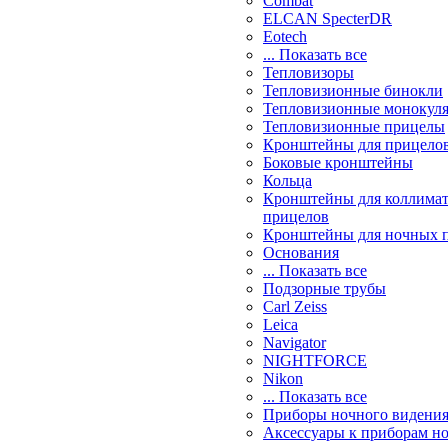
Combat
ELCAN SpecterDR
Eotech
... Показать все
Тепловизоры
Тепловизионные бинокли
Тепловизионные монокул
Тепловизионные прицелы
Кронштейны для прицело
Боковые кронштейны
Кольца
Кронштейны для коллима
прицелов
Кронштейны для ночных 
Основания
... Показать все
Подзорные трубы
Carl Zeiss
Leica
Navigator
NIGHTFORCE
Nikon
... Показать все
Приборы ночного видени
Аксессуары к приборам н