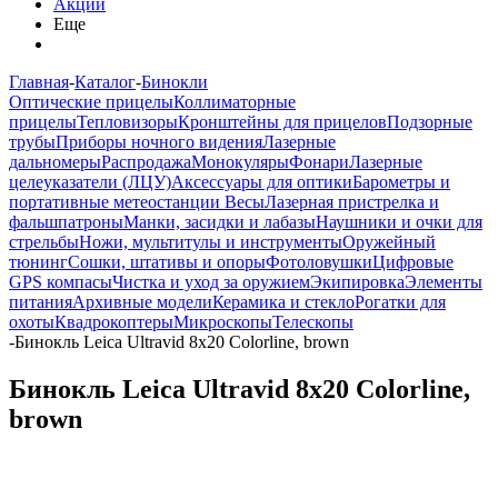
Акции
Еще
Главная
-
Каталог
-
Бинокли
Оптические прицелы
Коллиматорные
прицелы
Тепловизоры
Кронштейны для прицелов
Подзорные
трубы
Приборы ночного видения
Лазерные
дальномеры
Распродажа
Монокуляры
Фонари
Лазерные
целеуказатели (ЛЦУ)
Аксессуары для оптики
Барометры и
портативные метеостанции
Весы
Лазерная пристрелка и
фальшпатроны
Манки, засидки и лабазы
Наушники и очки для
стрельбы
Ножи, мультитулы и инструменты
Оружейный
тюнинг
Сошки, штативы и опоры
Фотоловушки
Цифровые
GPS компасы
Чистка и уход за оружием
Экипировка
Элементы
питания
Архивные модели
Керамика и стекло
Рогатки для
охоты
Квадрокоптеры
Микроскопы
Телескопы
-
Бинокль Leica Ultravid 8x20 Colorline, brown
Бинокль Leica Ultravid 8x20 Colorline,
brown