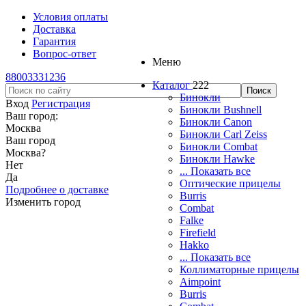
Условия оплаты
Доставка
Гарантия
Вопрос-ответ
Меню
88003331236
Каталог
222
Бинокли
Вход
Регистрация
Бинокли Bushnell
Ваш город:
Бинокли Canon
Москва
Бинокли Carl Zeiss
Ваш город
Бинокли Combat
Москва
?
Бинокли Hawke
Нет
... Показать все
Да
Оптические прицелы
Подробнее о доставке
Burris
Изменить город
Combat
Falke
Firefield
Hakko
... Показать все
Коллиматорные прицелы
Aimpoint
Burris