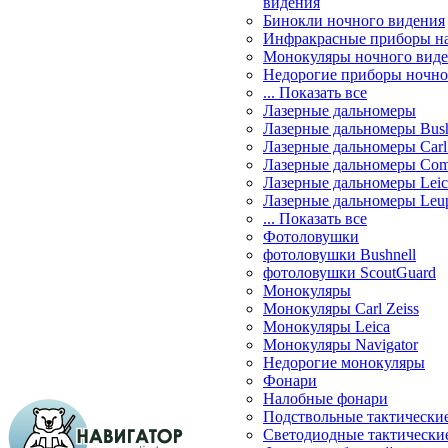
видения
Бинокли ночного видения
Инфракрасные приборы н
Монокуляры ночного вид
Недорогие приборы ночно
... Показать все
Лазерные дальномеры
Лазерные дальномеры Bush
Лазерные дальномеры Carl 
Лазерные дальномеры Com
Лазерные дальномеры Leic
Лазерные дальномеры Leu
... Показать все
Фотоловушки
фотоловушки Bushnell
фотоловушки ScoutGuard
Монокуляры
Монокуляры Carl Zeiss
Монокуляры Leica
Монокуляры Navigator
Недорогие монокуляры
Фонари
Налобные фонари
Подствольные тактически
Светодиодные тактически