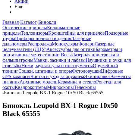
Акции
Еще
Главная
-
Каталог
-
Бинокли
Оптические прицелы
Коллиматорные
прицелы
Тепловизоры
Кронштейны для прицелов
Подзорные
трубы
Приборы ночного видения
Лазерные
дальномеры
Распродажа
Монокуляры
Фонари
Лазерные
целеуказатели (ЛЦУ)
Аксессуары для оптики
Барометры и
портативные метеостанции
Весы
Лазерная пристрелка и
фальшпатроны
Манки, засидки и лабазы
Наушники и очки для
стрельбы
Ножи, мультитулы и инструменты
Оружейный
тюнинг
Сошки, штативы и опоры
Фотоловушки
Цифровые
GPS компасы
Чистка и уход за оружием
Экипировка
Элементы
питания
Архивные модели
Керамика и стекло
Рогатки для
охоты
Квадрокоптеры
Микроскопы
Телескопы
-
Бинокль Leupold BX-1 Rogue 10x50 Black 65555
Бинокль Leupold BX-1 Rogue 10x50
Black 65555