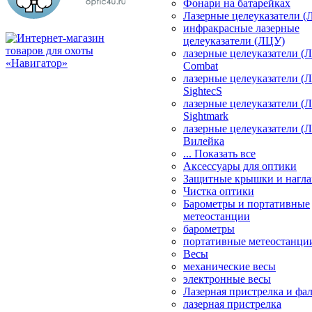
Фонари на батарейках
Лазерные целеуказатели 
инфракрасные лазерные
целеуказатели (ЛЦУ)
лазерные целеуказатели (
Combat
лазерные целеуказатели (
SightecS
лазерные целеуказатели (
Sightmark
лазерные целеуказатели (
Вилейка
... Показать все
Аксессуары для оптики
Защитные крышки и нагла
Чистка оптики
Барометры и портативные
метеостанции
барометры
портативные метеостанци
Весы
механические весы
электронные весы
Лазерная пристрелка и ф
лазерная пристрелка