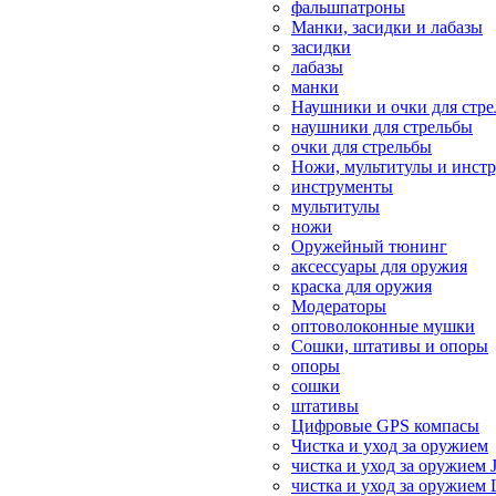
фальшпатроны
Манки, засидки и лабазы
засидки
лабазы
манки
Наушники и очки для стр
наушники для стрельбы
очки для стрельбы
Ножи, мультитулы и инст
инструменты
мультитулы
ножи
Оружейный тюнинг
аксессуары для оружия
краска для оружия
Модераторы
оптоволоконные мушки
Сошки, штативы и опоры
опоры
сошки
штативы
Цифровые GPS компасы
Чистка и уход за оружием
чистка и уход за оружием 
чистка и уход за оружием 