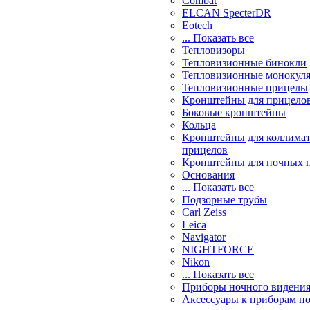
Combat
ELCAN SpecterDR
Eotech
... Показать все
Тепловизоры
Тепловизионные бинокли
Тепловизионные монокул
Тепловизионные прицелы
Кронштейны для прицело
Боковые кронштейны
Кольца
Кронштейны для коллима
прицелов
Кронштейны для ночных 
Основания
... Показать все
Подзорные трубы
Carl Zeiss
Leica
Navigator
NIGHTFORCE
Nikon
... Показать все
Приборы ночного видени
Аксессуары к приборам н