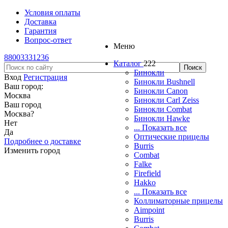
Условия оплаты
Доставка
Гарантия
Вопрос-ответ
Меню
88003331236
Каталог
222
Бинокли
Вход
Регистрация
Бинокли Bushnell
Ваш город:
Бинокли Canon
Москва
Бинокли Carl Zeiss
Ваш город
Бинокли Combat
Москва
?
Бинокли Hawke
Нет
... Показать все
Да
Оптические прицелы
Подробнее о доставке
Burris
Изменить город
Combat
Falke
Firefield
Hakko
... Показать все
Коллиматорные прицелы
Aimpoint
Burris