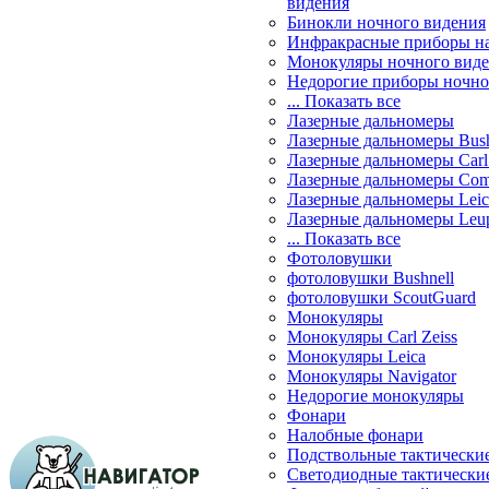
видения
Бинокли ночного видения
Инфракрасные приборы н
Монокуляры ночного вид
Недорогие приборы ночно
... Показать все
Лазерные дальномеры
Лазерные дальномеры Bush
Лазерные дальномеры Carl 
Лазерные дальномеры Com
Лазерные дальномеры Leic
Лазерные дальномеры Leu
... Показать все
Фотоловушки
фотоловушки Bushnell
фотоловушки ScoutGuard
Монокуляры
Монокуляры Carl Zeiss
Монокуляры Leica
Монокуляры Navigator
Недорогие монокуляры
Фонари
Налобные фонари
Подствольные тактически
Светодиодные тактически