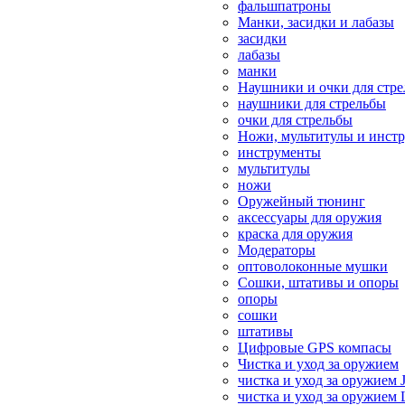
фальшпатроны
Манки, засидки и лабазы
засидки
лабазы
манки
Наушники и очки для стр
наушники для стрельбы
очки для стрельбы
Ножи, мультитулы и инст
инструменты
мультитулы
ножи
Оружейный тюнинг
аксессуары для оружия
краска для оружия
Модераторы
оптоволоконные мушки
Сошки, штативы и опоры
опоры
сошки
штативы
Цифровые GPS компасы
Чистка и уход за оружием
чистка и уход за оружием 
чистка и уход за оружием 