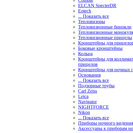
Combat
ELCAN SpecterDR
Eotech
... Показать все
Тепловизоры
Тепловизионные бинокли
Тепловизионные монокул
Тепловизионные прицелы
Кронштейны для прицело
Боковые кронштейны
Кольца
Кронштейны для коллима
прицелов
Кронштейны для ночных 
Основания
... Показать все
Подзорные трубы
Carl Zeiss
Leica
Navigator
NIGHTFORCE
Nikon
... Показать все
Приборы ночного видени
Аксессуары к приборам н