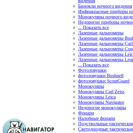
видения
Бинокли ночного видения
Инфракрасные приборы н
Монокуляры ночного вид
Недорогие приборы ночно
... Показать все
Лазерные дальномеры
Лазерные дальномеры Bush
Лазерные дальномеры Carl 
Лазерные дальномеры Com
Лазерные дальномеры Leic
Лазерные дальномеры Leu
... Показать все
Фотоловушки
фотоловушки Bushnell
фотоловушки ScoutGuard
Монокуляры
Монокуляры Carl Zeiss
Монокуляры Leica
Монокуляры Navigator
Недорогие монокуляры
Фонари
Налобные фонари
Подствольные тактически
Светодиодные тактически