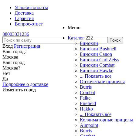
Условия оплаты
Доставка
Гарантия
Вопрос-ответ
Меню
88003331236
Каталог
222
Бинокли
Вход
Регистрация
Бинокли Bushnell
Ваш город:
Бинокли Canon
Москва
Бинокли Carl Zeiss
Ваш город
Бинокли Combat
Москва
?
Бинокли Hawke
Нет
... Показать все
Да
Оптические прицелы
Подробнее о доставке
Burris
Изменить город
Combat
Falke
Firefield
Hakko
... Показать все
Коллиматорные прицелы
Aimpoint
Burris