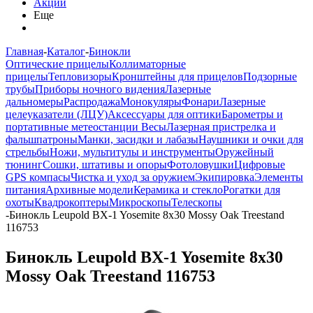
Акции
Еще
Главная
-
Каталог
-
Бинокли
Оптические прицелы
Коллиматорные
прицелы
Тепловизоры
Кронштейны для прицелов
Подзорные
трубы
Приборы ночного видения
Лазерные
дальномеры
Распродажа
Монокуляры
Фонари
Лазерные
целеуказатели (ЛЦУ)
Аксессуары для оптики
Барометры и
портативные метеостанции
Весы
Лазерная пристрелка и
фальшпатроны
Манки, засидки и лабазы
Наушники и очки для
стрельбы
Ножи, мультитулы и инструменты
Оружейный
тюнинг
Сошки, штативы и опоры
Фотоловушки
Цифровые
GPS компасы
Чистка и уход за оружием
Экипировка
Элементы
питания
Архивные модели
Керамика и стекло
Рогатки для
охоты
Квадрокоптеры
Микроскопы
Телескопы
-
Бинокль Leupold BX-1 Yosemite 8x30 Mossy Oak Treestand
116753
Бинокль Leupold BX-1 Yosemite 8x30
Mossy Oak Treestand 116753