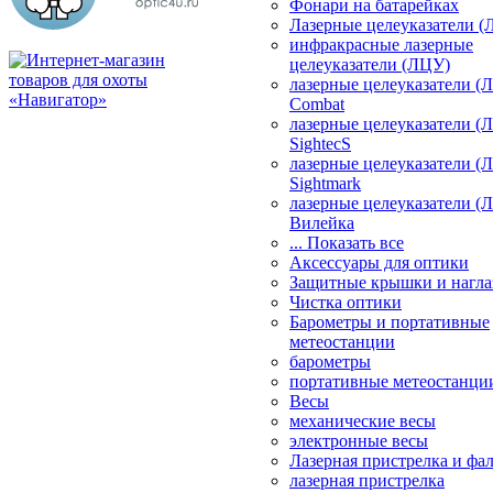
Фонари на батарейках
Лазерные целеуказатели 
инфракрасные лазерные
целеуказатели (ЛЦУ)
лазерные целеуказатели (
Combat
лазерные целеуказатели (
SightecS
лазерные целеуказатели (
Sightmark
лазерные целеуказатели (
Вилейка
... Показать все
Аксессуары для оптики
Защитные крышки и нагла
Чистка оптики
Барометры и портативные
метеостанции
барометры
портативные метеостанци
Весы
механические весы
электронные весы
Лазерная пристрелка и ф
лазерная пристрелка