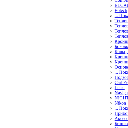
Comba
ELCAN
Eotech
... Пок
Тепло
Тепло
Тепло
Тепло
Кронш
Боков
Кольц
Кронш
Кронш
Основ
... Пок
Подзо
Carl Ze
Leica
Naviga
NIGH
Nikon
... Пок
Прибо
Аксесс
Бинок