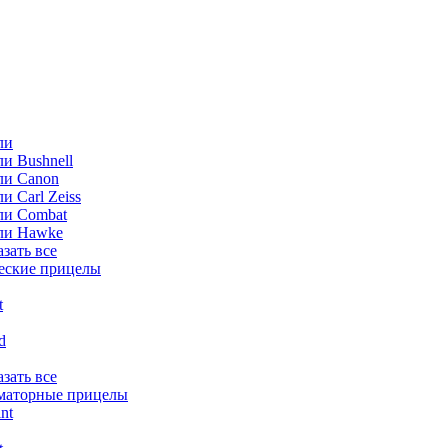
ли
и Bushnell
ли Canon
и Carl Zeiss
ли Combat
ли Hawke
азать все
еские прицелы
t
ld
азать все
маторные прицелы
nt