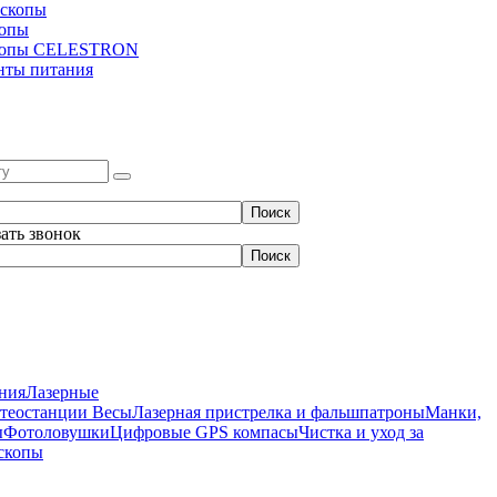
скопы
копы
копы CELESTRON
нты питания
зать звонок
ния
Лазерные
етеостанции
Весы
Лазерная пристрелка и фальшпатроны
Манки,
ы
Фотоловушки
Цифровые GPS компасы
Чистка и уход за
скопы