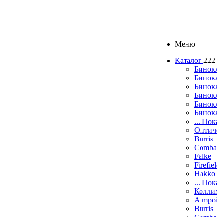
Меню
Каталог
222
Бинок
Бинокл
Бинок
Бинокл
Бинок
Бинок
... Пок
Оптич
Burris
Comba
Falke
Firefie
Hakko
... Пок
Колли
Aimpoi
Burris