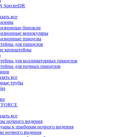
t
 SpecterDR
азать все
визоры
визионные бинокли
визионные монокуляры
визионные прицелы
тейны для прицелов
ые кронштейны
а
тейны для коллиматорных прицелов
тейны для ночных прицелов
ания
азать все
рные трубы
iss
tor
TFORCE
азать все
ры ночного видения
уары к приборам ночного видения
ли ночного видения