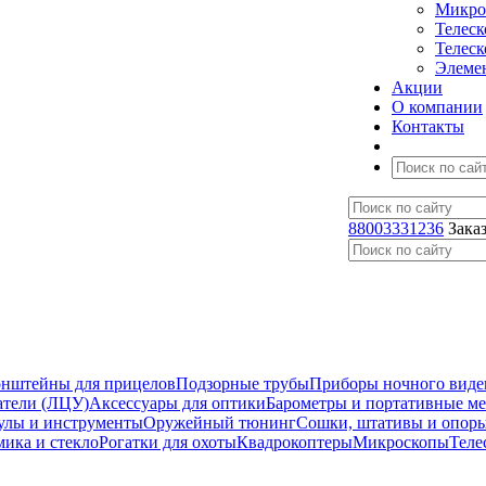
Микро
Телес
Телес
Элеме
Акции
О компании
Контакты
88003331236
Зака
нштейны для прицелов
Подзорные трубы
Приборы ночного виде
атели (ЛЦУ)
Аксессуары для оптики
Барометры и портативные м
улы и инструменты
Оружейный тюнинг
Сошки, штативы и опор
мика и стекло
Рогатки для охоты
Квадрокоптеры
Микроскопы
Теле