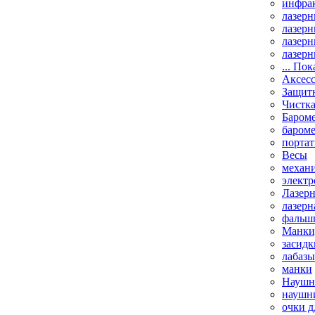
инфрак
лазерн
лазерн
лазерн
лазерн
... Пок
Аксесс
Защит
Чистк
Бароме
баром
порта
Весы
механи
элект
Лазерн
лазерн
фальш
Манки,
засидк
лабазы
манки
Наушни
наушни
очки д