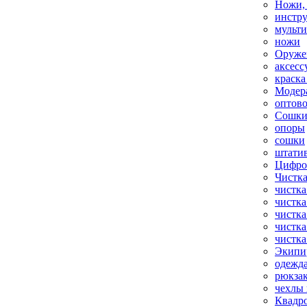
Ножи,
инстр
мульт
ножи
Оруже
аксесс
краска
Модер
оптов
Сошки
опоры
сошки
штати
Цифро
Чистка
чистка
чистка
чистка
чистка
чистка
Экипи
одежд
рюкза
чехлы 
Квадр