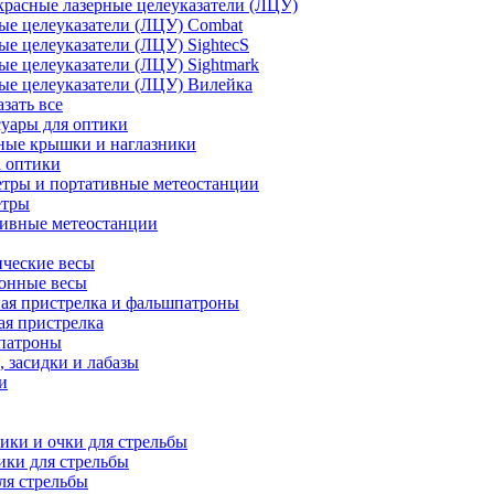
расные лазерные целеуказатели (ЛЦУ)
ые целеуказатели (ЛЦУ) Combat
ые целеуказатели (ЛЦУ) SightecS
ые целеуказатели (ЛЦУ) Sightmark
ые целеуказатели (ЛЦУ) Вилейка
азать все
уары для оптики
ные крышки и наглазники
а оптики
тры и портативные метеостанции
етры
тивные метеостанции
ческие весы
ронные весы
ая пристрелка и фальшпатроны
ая пристрелка
патроны
 засидки и лабазы
и
ки и очки для стрельбы
ки для стрельбы
ля стрельбы