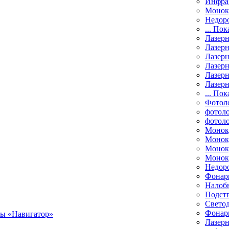
Инфра
Монок
Недор
... Пок
Лазер
Лазерн
Лазерн
Лазер
Лазерн
Лазерн
... Пок
Фотол
фотоло
фотол
Монок
Моноку
Монок
Моноку
Недор
Фонар
Налоб
Подст
Свето
Фонари
Лазерн