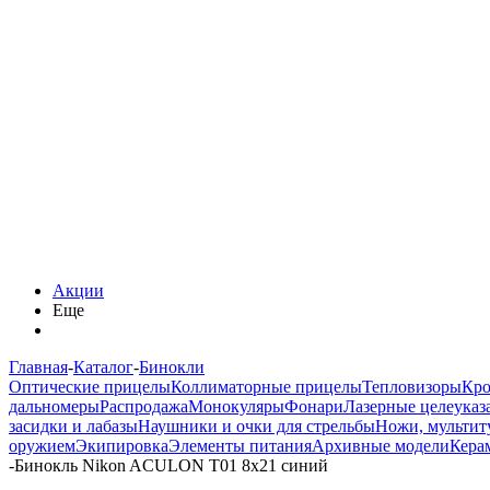
Акции
Еще
Главная
-
Каталог
-
Бинокли
Оптические прицелы
Коллиматорные прицелы
Тепловизоры
Кро
дальномеры
Распродажа
Монокуляры
Фонари
Лазерные целеуказ
засидки и лабазы
Наушники и очки для стрельбы
Ножи, мультит
оружием
Экипировка
Элементы питания
Архивные модели
Кера
-
Бинокль Nikon ACULON T01 8x21 синий