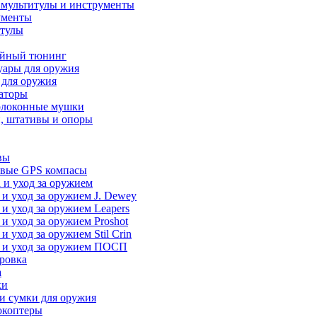
 мультитулы и инструменты
ументы
итулы
йный тюнинг
уары для оружия
 для оружия
аторы
олоконные мушки
, штативы и опоры
вы
вые GPS компасы
 и уход за оружием
 и уход за оружием J. Dewey
 и уход за оружием Leapers
 и уход за оружием Proshot
 и уход за оружием Stil Crin
 и уход за оружием ПОСП
ровка
а
ки
и сумки для оружия
окоптеры