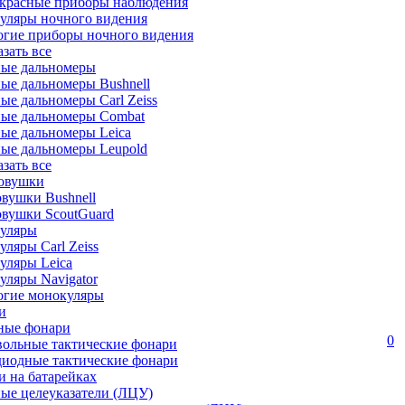
красные приборы наблюдения
уляры ночного видения
огие приборы ночного видения
азать все
ные дальномеры
ые дальномеры Bushnell
ые дальномеры Carl Zeiss
ные дальномеры Combat
ые дальномеры Leica
ые дальномеры Leupold
азать все
овушки
вушки Bushnell
овушки ScoutGuard
уляры
ляры Carl Zeiss
уляры Leica
ляры Navigator
огие монокуляры
и
ные фонари
0
вольные тактические фонари
диодные тактические фонари
 на батарейках
ые целеуказатели (ЛЦУ)