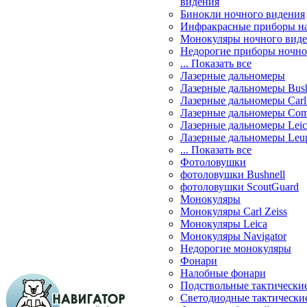
видения
Бинокли ночного видения
Инфракрасные приборы н
Монокуляры ночного вид
Недорогие приборы ночно
... Показать все
Лазерные дальномеры
Лазерные дальномеры Bush
Лазерные дальномеры Carl 
Лазерные дальномеры Com
Лазерные дальномеры Leic
Лазерные дальномеры Leu
... Показать все
Фотоловушки
фотоловушки Bushnell
фотоловушки ScoutGuard
Монокуляры
Монокуляры Carl Zeiss
Монокуляры Leica
Монокуляры Navigator
Недорогие монокуляры
Фонари
Налобные фонари
Подствольные тактически
Светодиодные тактически