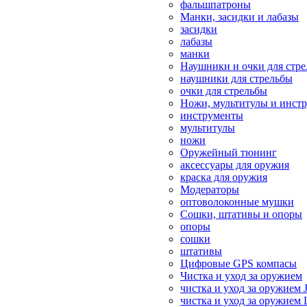
фальшпатроны
Манки, засидки и лабазы
засидки
лабазы
манки
Наушники и очки для стр
наушники для стрельбы
очки для стрельбы
Ножи, мультитулы и инст
инструменты
мультитулы
ножи
Оружейный тюнинг
аксессуары для оружия
краска для оружия
Модераторы
оптоволоконные мушки
Сошки, штативы и опоры
опоры
сошки
штативы
Цифровые GPS компасы
Чистка и уход за оружием
чистка и уход за оружием 
чистка и уход за оружием 