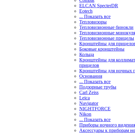
Combat
ELCAN SpecterDR
Eotech
... Показать все
Тепловизоры
Тепловизионные бинокли
Тепловизионные монокул
Тепловизионные прицелы
Кронштейны для прицело
Боковые кронштейны
Кольца
Кронштейны для коллима
прицелов
Кронштейны для ночных 
Основания
... Показать все
Подзорные трубы
Carl Zeiss
Leica
Navigator
NIGHTFORCE
Nikon
... Показать все
Приборы ночного видени
Аксессуары к приборам н