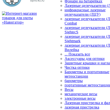
Фонари на батарейках
Лазерные целеуказатели 
инфракрасные лазерные
целеуказатели (ЛЦУ)
лазерные целеуказатели (
Combat
лазерные целеуказатели (
SightecS
лазерные целеуказатели (
Sightmark
лазерные целеуказатели (
Вилейка
... Показать все
Аксессуары для оптики
Защитные крышки и нагла
Чистка оптики
Барометры и портативные
метеостанции
барометры
портативные метеостанци
Весы
механические весы
электронные весы
Лазерная пристрелка и ф
лазерная пристрелка