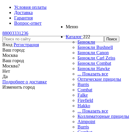
Условия оплаты
Доставка
Гарантия
Вопрос-ответ
Меню
88003331236
Каталог
222
Бинокли
Вход
Регистрация
Бинокли Bushnell
Ваш город:
Бинокли Canon
Москва
Бинокли Carl Zeiss
Ваш город
Бинокли Combat
Москва
?
Бинокли Hawke
Нет
... Показать все
Да
Оптические прицелы
Подробнее о доставке
Burris
Изменить город
Combat
Falke
Firefield
Hakko
... Показать все
Коллиматорные прицелы
Aimpoint
Burris