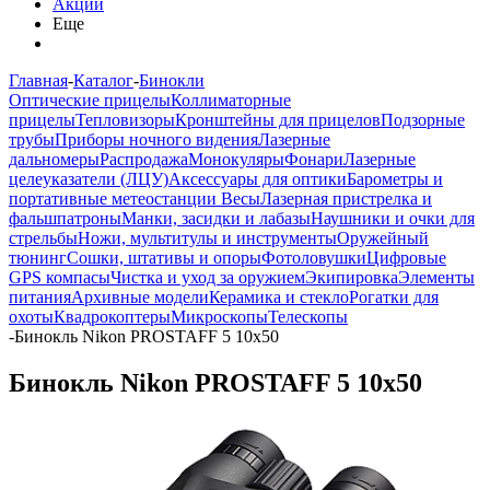
Акции
Еще
Главная
-
Каталог
-
Бинокли
Оптические прицелы
Коллиматорные
прицелы
Тепловизоры
Кронштейны для прицелов
Подзорные
трубы
Приборы ночного видения
Лазерные
дальномеры
Распродажа
Монокуляры
Фонари
Лазерные
целеуказатели (ЛЦУ)
Аксессуары для оптики
Барометры и
портативные метеостанции
Весы
Лазерная пристрелка и
фальшпатроны
Манки, засидки и лабазы
Наушники и очки для
стрельбы
Ножи, мультитулы и инструменты
Оружейный
тюнинг
Сошки, штативы и опоры
Фотоловушки
Цифровые
GPS компасы
Чистка и уход за оружием
Экипировка
Элементы
питания
Архивные модели
Керамика и стекло
Рогатки для
охоты
Квадрокоптеры
Микроскопы
Телескопы
-
Бинокль Nikon PROSTAFF 5 10x50
Бинокль Nikon PROSTAFF 5 10x50