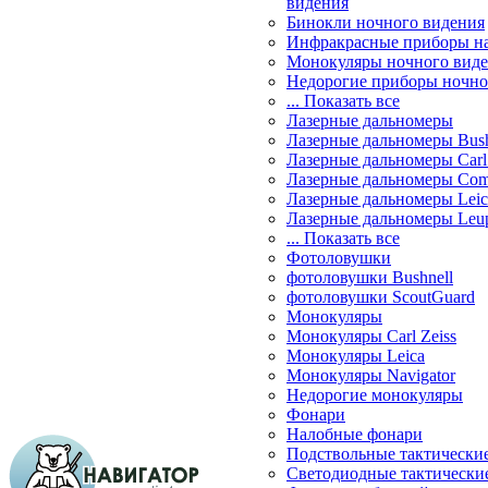
видения
Бинокли ночного видения
Инфракрасные приборы н
Монокуляры ночного вид
Недорогие приборы ночно
... Показать все
Лазерные дальномеры
Лазерные дальномеры Bush
Лазерные дальномеры Carl 
Лазерные дальномеры Com
Лазерные дальномеры Leic
Лазерные дальномеры Leu
... Показать все
Фотоловушки
фотоловушки Bushnell
фотоловушки ScoutGuard
Монокуляры
Монокуляры Carl Zeiss
Монокуляры Leica
Монокуляры Navigator
Недорогие монокуляры
Фонари
Налобные фонари
Подствольные тактически
Светодиодные тактически