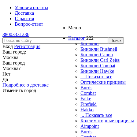
Условия оплаты
Доставка
Гарантия
Вопрос-ответ
Меню
88003331236
Каталог
222
Бинокли
Вход
Регистрация
Бинокли Bushnell
Ваш город:
Бинокли Canon
Москва
Бинокли Carl Zeiss
Ваш город
Бинокли Combat
Москва
?
Бинокли Hawke
Нет
... Показать все
Да
Оптические прицелы
Подробнее о доставке
Burris
Изменить город
Combat
Falke
Firefield
Hakko
... Показать все
Коллиматорные прицелы
Aimpoint
Burris