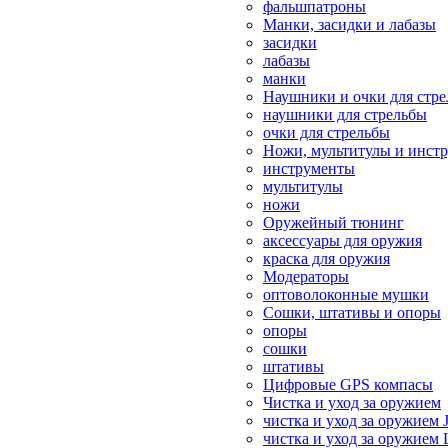
фальшпатроны
Манки, засидки и лабазы
засидки
лабазы
манки
Наушники и очки для стр
наушники для стрельбы
очки для стрельбы
Ножи, мультитулы и инст
инструменты
мультитулы
ножи
Оружейный тюнинг
аксессуары для оружия
краска для оружия
Модераторы
оптоволоконные мушки
Сошки, штативы и опоры
опоры
сошки
штативы
Цифровые GPS компасы
Чистка и уход за оружием
чистка и уход за оружием 
чистка и уход за оружием 