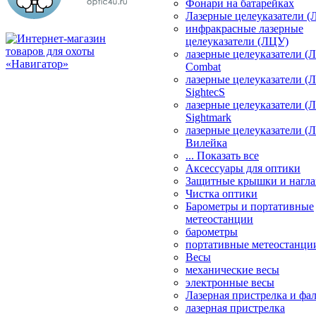
Фонари на батарейках
Лазерные целеуказатели 
инфракрасные лазерные
целеуказатели (ЛЦУ)
лазерные целеуказатели (
Combat
лазерные целеуказатели (
SightecS
лазерные целеуказатели (
Sightmark
лазерные целеуказатели (
Вилейка
... Показать все
Аксессуары для оптики
Защитные крышки и нагла
Чистка оптики
Барометры и портативные
метеостанции
барометры
портативные метеостанци
Весы
механические весы
электронные весы
Лазерная пристрелка и ф
лазерная пристрелка