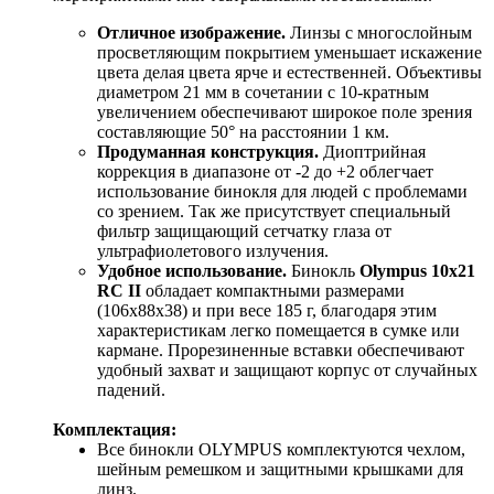
Отличное изображение.
Линзы с многослойным
просветляющим покрытием уменьшает искажение
цвета делая цвета ярче и естественней. Объективы
диаметром 21 мм в сочетании с 10-кратным
увеличением обеспечивают широкое поле зрения
составляющие 50° на расстоянии 1 км.
Продуманная конструкция.
Диоптрийная
коррекция в диапазоне от -2 до +2 облегчает
использование бинокля для людей с проблемами
со зрением. Так же присутствует специальный
фильтр защищающий сетчатку глаза от
ультрафиолетового излучения.
Удобное использование.
Бинокль
Olympus 10х21
RC II
обладает компактными размерами
(106х88х38) и при весе 185 г, благодаря этим
характеристикам легко помещается в сумке или
кармане. Прорезиненные вставки обеспечивают
удобный захват и защищают корпус от случайных
падений.
Комплектация:
Все бинокли OLYMPUS комплектуются чехлом,
шейным ремешком и защитными крышками для
линз.