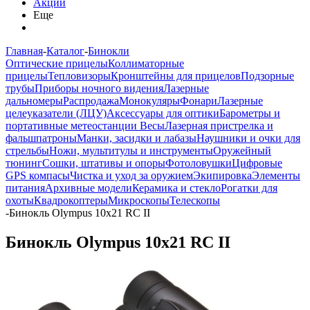
Акции
Еще
Главная
-
Каталог
-
Бинокли
Оптические прицелы
Коллиматорные
прицелы
Тепловизоры
Кронштейны для прицелов
Подзорные
трубы
Приборы ночного видения
Лазерные
дальномеры
Распродажа
Монокуляры
Фонари
Лазерные
целеуказатели (ЛЦУ)
Аксессуары для оптики
Барометры и
портативные метеостанции
Весы
Лазерная пристрелка и
фальшпатроны
Манки, засидки и лабазы
Наушники и очки для
стрельбы
Ножи, мультитулы и инструменты
Оружейный
тюнинг
Сошки, штативы и опоры
Фотоловушки
Цифровые
GPS компасы
Чистка и уход за оружием
Экипировка
Элементы
питания
Архивные модели
Керамика и стекло
Рогатки для
охоты
Квадрокоптеры
Микроскопы
Телескопы
-
Бинокль Olympus 10x21 RC II
Бинокль Olympus 10x21 RC II