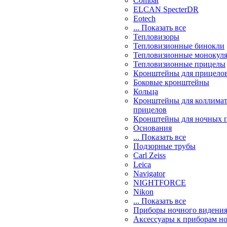
Combat
ELCAN SpecterDR
Eotech
... Показать все
Тепловизоры
Тепловизионные бинокли
Тепловизионные монокул
Тепловизионные прицелы
Кронштейны для прицело
Боковые кронштейны
Кольца
Кронштейны для коллима
прицелов
Кронштейны для ночных 
Основания
... Показать все
Подзорные трубы
Carl Zeiss
Leica
Navigator
NIGHTFORCE
Nikon
... Показать все
Приборы ночного видени
Аксессуары к приборам н