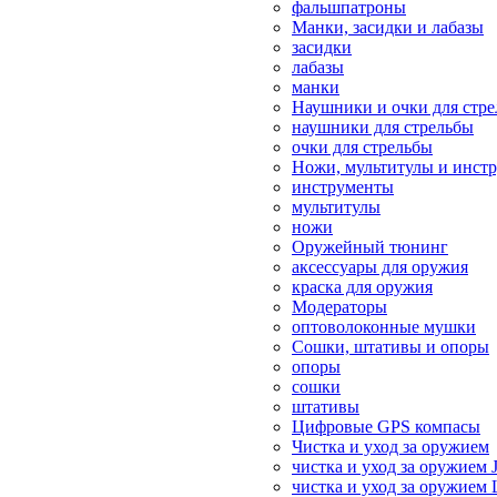
фальшпатроны
Манки, засидки и лабазы
засидки
лабазы
манки
Наушники и очки для стр
наушники для стрельбы
очки для стрельбы
Ножи, мультитулы и инст
инструменты
мультитулы
ножи
Оружейный тюнинг
аксессуары для оружия
краска для оружия
Модераторы
оптоволоконные мушки
Сошки, штативы и опоры
опоры
сошки
штативы
Цифровые GPS компасы
Чистка и уход за оружием
чистка и уход за оружием 
чистка и уход за оружием 