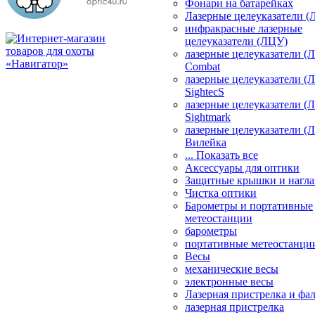
Фонари на батарейках
Лазерные целеуказатели 
инфракрасные лазерные
целеуказатели (ЛЦУ)
лазерные целеуказатели (
Combat
лазерные целеуказатели (
SightecS
лазерные целеуказатели (
Sightmark
лазерные целеуказатели (
Вилейка
... Показать все
Аксессуары для оптики
Защитные крышки и нагла
Чистка оптики
Барометры и портативные
метеостанции
барометры
портативные метеостанци
Весы
механические весы
электронные весы
Лазерная пристрелка и ф
лазерная пристрелка