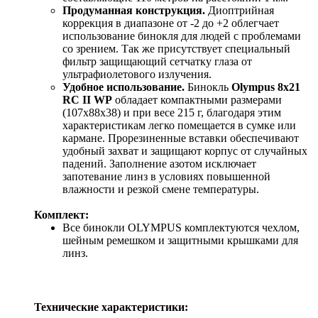
Продуманная конструкция.
Диоптрийная
коррекция в диапазоне от -2 до +2 облегчает
использование бинокля для людей с проблемами
со зрением. Так же присутствует специальный
фильтр защищающий сетчатку глаза от
ультрафиолетового излучения.
Удобное использование.
Бинокль
Olympus 8х21
RC II WP
обладает компактными размерами
(107х88х38) и при весе 215 г, благодаря этим
характеристикам легко помещается в сумке или
кармане. Прорезиненные вставки обеспечивают
удобный захват и защищают корпус от случайных
падений. Заполнение азотом исключает
запотевание линз в условиях повышенной
влажности и резкой смене температуры.
Комплект:
Все бинокли OLYMPUS комплектуются чехлом,
шейным ремешком и защитными крышками для
линз.
Технические характеристики: