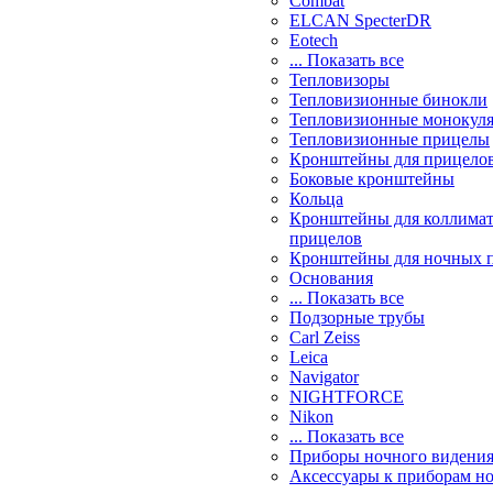
Combat
ELCAN SpecterDR
Eotech
... Показать все
Тепловизоры
Тепловизионные бинокли
Тепловизионные монокул
Тепловизионные прицелы
Кронштейны для прицело
Боковые кронштейны
Кольца
Кронштейны для коллима
прицелов
Кронштейны для ночных 
Основания
... Показать все
Подзорные трубы
Carl Zeiss
Leica
Navigator
NIGHTFORCE
Nikon
... Показать все
Приборы ночного видени
Аксессуары к приборам н