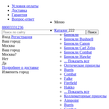
Условия оплаты
Доставка
Гарантия
Вопрос-ответ
Меню
88003331236
Каталог
222
Бинокли
Вход
Регистрация
Бинокли Bushnell
Ваш город:
Бинокли Canon
Москва
Бинокли Carl Zeiss
Ваш город
Бинокли Combat
Москва
?
Бинокли Hawke
Нет
... Показать все
Да
Оптические прицелы
Подробнее о доставке
Burris
Изменить город
Combat
Falke
Firefield
Hakko
... Показать все
Коллиматорные прицелы
Aimpoint
Burris