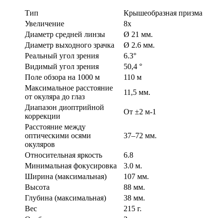
Тип
Крышеобразная призма
Увеличение
8x
Диаметр средней линзы
Ø 21 мм.
Диаметр выходного зрачка
Ø 2.6 мм.
Реальный угол зрения
6.3°
Видимый угол зрения
50,4 °
Поле обзора на 1000 м
110 м
Максимальное расстояние
11,5 мм.
от окуляра до глаз
Диапазон диоптрийной
От ±2 м-1
коррекции
Расстояние между
оптическими осями
37–72 мм.
окуляров
Относительная яркость
6.8
Минимальная фокусировка
3.0 м.
Ширина (максимальная)
107 мм.
Высота
88 мм.
Глубина (максимальная)
38 мм.
Вес
215 г.