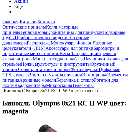
Акции
Еще
Главная
-
Каталог
-
Бинокли
Оптические прицелы
Коллиматорные
прицелы
Тепловизоры
Кронштейны для прицелов
Подзорные
трубы
Приборы ночного видения
Лазерные
дальномеры
Распродажа
Монокуляры
Фонари
Лазерные
целеуказатели (ЛЦУ)
Аксессуары для оптики
Барометры и
портативные метеостанции
Весы
Лазерная пристрелка и
фальшпатроны
Манки, засидки и лабазы
Наушники и очки для
стрельбы
Ножи, мультитулы и инструменты
Оружейный
тюнинг
Сошки, штативы и опоры
Фотоловушки
Цифровые
GPS компасы
Чистка и уход за оружием
Экипировка
Элементы
питания
Архивные модели
Керамика и стекло
Рогатки для
охоты
Квадрокоптеры
Микроскопы
Телескопы
-
Бинокль Olympus 8x21 RC II WP цвет: magenta
Бинокль Olympus 8x21 RC II WP цвет:
magenta