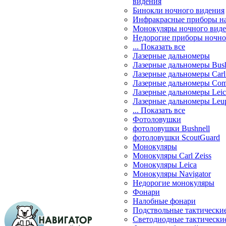
видения
Бинокли ночного видения
Инфракрасные приборы н
Монокуляры ночного вид
Недорогие приборы ночно
... Показать все
Лазерные дальномеры
Лазерные дальномеры Bush
Лазерные дальномеры Carl 
Лазерные дальномеры Com
Лазерные дальномеры Leic
Лазерные дальномеры Leu
... Показать все
Фотоловушки
фотоловушки Bushnell
фотоловушки ScoutGuard
Монокуляры
Монокуляры Carl Zeiss
Монокуляры Leica
Монокуляры Navigator
Недорогие монокуляры
Фонари
Налобные фонари
Подствольные тактически
Светодиодные тактически