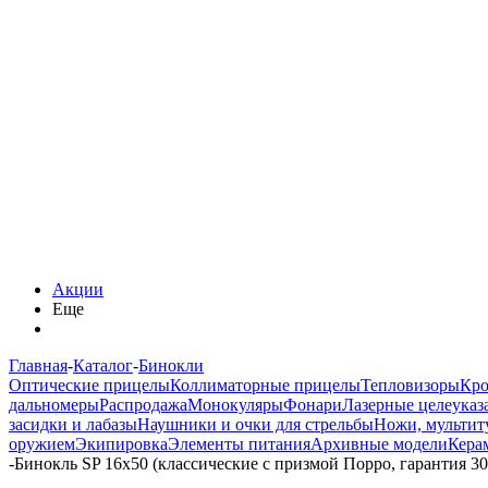
Акции
Еще
Главная
-
Каталог
-
Бинокли
Оптические прицелы
Коллиматорные прицелы
Тепловизоры
Кро
дальномеры
Распродажа
Монокуляры
Фонари
Лазерные целеуказ
засидки и лабазы
Наушники и очки для стрельбы
Ножи, мультит
оружием
Экипировка
Элементы питания
Архивные модели
Кера
-
Бинокль SP 16x50 (классические с призмой Порро, гарантия 3