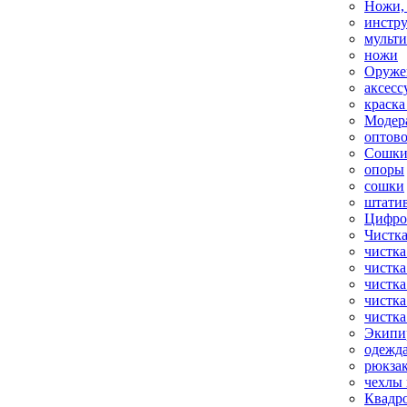
Ножи,
инстр
мульт
ножи
Оруже
аксесс
краска
Модер
оптов
Сошки
опоры
сошки
штати
Цифро
Чистка
чистка
чистка
чистка
чистка
чистка
Экипи
одежд
рюкза
чехлы 
Квадр