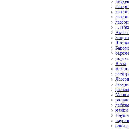
инфрак
лазерн
лазерн
лазерн
лазерн
... Пок
Аксесс
Защит
Чистк
Бароме
баром
порта
Весы
механи
элект
Лазерн
лазерн
фальш
Манки,
засидк
лабазы
манки
Наушни
наушни
очки д