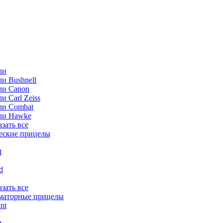
ли
и Bushnell
ли Canon
и Carl Zeiss
ли Combat
ли Hawke
азать все
еские прицелы
t
ld
азать все
маторные прицелы
nt