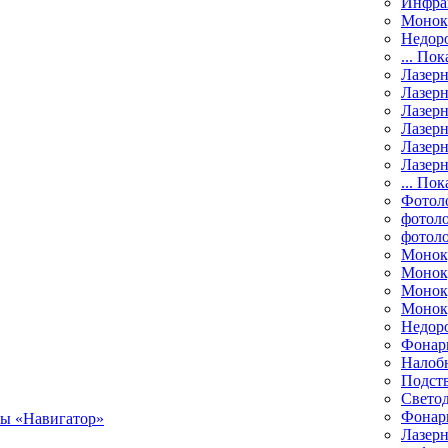
Инфра
Монок
Недор
... Пок
Лазер
Лазерн
Лазерн
Лазер
Лазерн
Лазерн
... Пок
Фотол
фотоло
фотол
Монок
Моноку
Монок
Моноку
Недор
Фонар
Налоб
Подст
Свето
Фонари
Лазерн