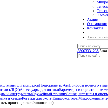
Микро
Телес
Телес
Элеме
Акции
О компании
Контакты
88003331236
Зака
нштейны для прицелов
Подзорные трубы
Приборы ночного виде
атели (ЛЦУ)
Аксессуары для оптики
Барометры и портативные м
улы и инструменты
Оружейный тюнинг
Сошки, штативы и опор
мика и стекло
Рогатки для охоты
Квадрокоптеры
Микроскопы
Теле
0 лет, производство Филиппины)