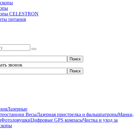
скопы
копы
копы CELESTRON
нты питания
зать звонок
ния
Лазерные
етеостанции
Весы
Лазерная пристрелка и фальшпатроны
Манки,
ы
Фотоловушки
Цифровые GPS компасы
Чистка и уход за
скопы