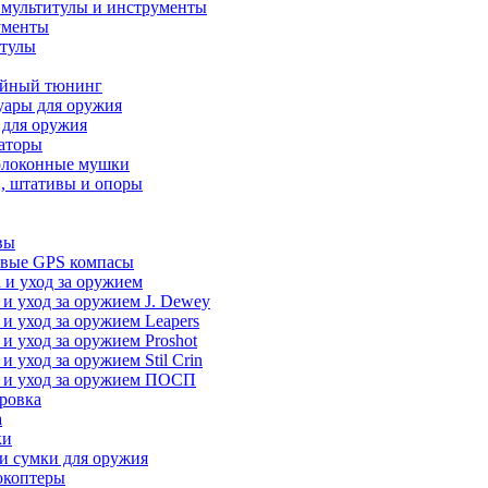
 мультитулы и инструменты
ументы
итулы
йный тюнинг
уары для оружия
 для оружия
аторы
олоконные мушки
, штативы и опоры
вы
вые GPS компасы
 и уход за оружием
 и уход за оружием J. Dewey
 и уход за оружием Leapers
 и уход за оружием Proshot
 и уход за оружием Stil Crin
 и уход за оружием ПОСП
ровка
а
ки
и сумки для оружия
окоптеры