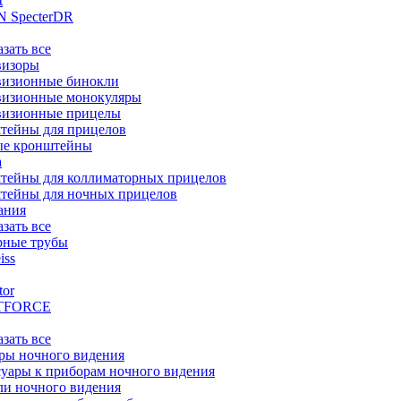
t
 SpecterDR
азать все
визоры
визионные бинокли
визионные монокуляры
визионные прицелы
тейны для прицелов
ые кронштейны
а
тейны для коллиматорных прицелов
тейны для ночных прицелов
ания
азать все
рные трубы
iss
tor
TFORCE
азать все
ры ночного видения
уары к приборам ночного видения
ли ночного видения