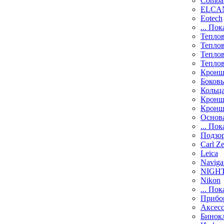
Comba
ELCAN
Eotech
... Пок
Тепло
Тепло
Тепло
Тепло
Кронш
Боков
Кольц
Кронш
Кронш
Основ
... Пок
Подзо
Carl Ze
Leica
Naviga
NIGH
Nikon
... Пок
Прибо
Аксесс
Бинок