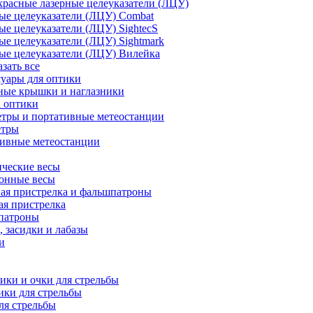
расные лазерные целеуказатели (ЛЦУ)
ые целеуказатели (ЛЦУ) Combat
ые целеуказатели (ЛЦУ) SightecS
ые целеуказатели (ЛЦУ) Sightmark
ые целеуказатели (ЛЦУ) Вилейка
азать все
уары для оптики
ные крышки и наглазники
а оптики
тры и портативные метеостанции
етры
тивные метеостанции
ческие весы
ронные весы
ая пристрелка и фальшпатроны
ая пристрелка
патроны
 засидки и лабазы
и
ки и очки для стрельбы
ки для стрельбы
ля стрельбы