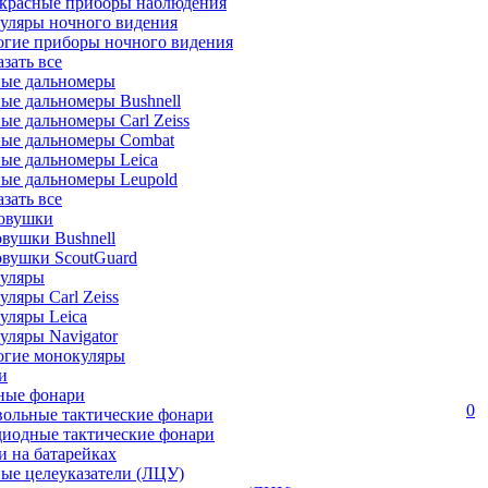
красные приборы наблюдения
уляры ночного видения
огие приборы ночного видения
азать все
ные дальномеры
ые дальномеры Bushnell
ые дальномеры Carl Zeiss
ные дальномеры Combat
ые дальномеры Leica
ые дальномеры Leupold
азать все
овушки
вушки Bushnell
овушки ScoutGuard
уляры
ляры Carl Zeiss
уляры Leica
ляры Navigator
огие монокуляры
и
ные фонари
0
вольные тактические фонари
диодные тактические фонари
 на батарейках
ые целеуказатели (ЛЦУ)