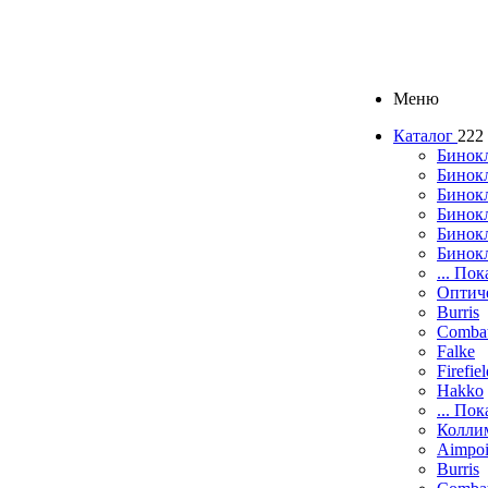
Меню
Каталог
222
Бинок
Бинокл
Бинок
Бинокл
Бинок
Бинок
... Пок
Оптич
Burris
Comba
Falke
Firefie
Hakko
... Пок
Колли
Aimpoi
Burris