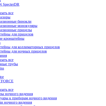
t
 SpecterDR
азать все
визоры
визионные бинокли
визионные монокуляры
визионные прицелы
тейны для прицелов
ые кронштейны
а
тейны для коллиматорных прицелов
тейны для ночных прицелов
ания
азать все
рные трубы
iss
tor
TFORCE
азать все
ры ночного видения
уары к приборам ночного видения
ли ночного видения