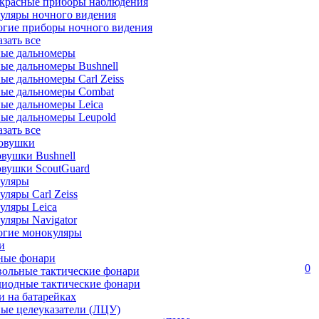
красные приборы наблюдения
уляры ночного видения
огие приборы ночного видения
азать все
ные дальномеры
ые дальномеры Bushnell
ые дальномеры Carl Zeiss
ные дальномеры Combat
ые дальномеры Leica
ые дальномеры Leupold
азать все
овушки
вушки Bushnell
овушки ScoutGuard
уляры
ляры Carl Zeiss
уляры Leica
ляры Navigator
огие монокуляры
и
ные фонари
0
вольные тактические фонари
диодные тактические фонари
 на батарейках
ые целеуказатели (ЛЦУ)