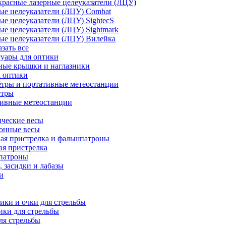
расные лазерные целеуказатели (ЛЦУ)
ые целеуказатели (ЛЦУ) Combat
ые целеуказатели (ЛЦУ) SightecS
ые целеуказатели (ЛЦУ) Sightmark
ые целеуказатели (ЛЦУ) Вилейка
азать все
уары для оптики
ные крышки и наглазники
а оптики
тры и портативные метеостанции
етры
тивные метеостанции
ческие весы
ронные весы
ая пристрелка и фальшпатроны
ая пристрелка
патроны
 засидки и лабазы
и
ки и очки для стрельбы
ки для стрельбы
ля стрельбы