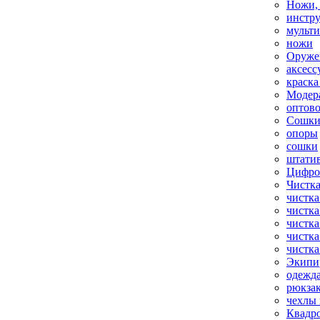
Ножи,
инстр
мульт
ножи
Оруже
аксесс
краска
Модер
оптов
Сошки
опоры
сошки
штати
Цифро
Чистка
чистка
чистка
чистка
чистка
чистка
Экипи
одежд
рюкза
чехлы 
Квадр