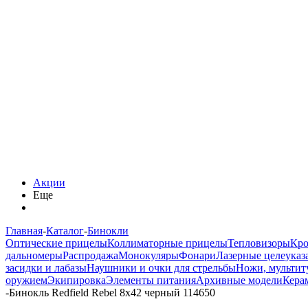
Акции
Еще
Главная
-
Каталог
-
Бинокли
Оптические прицелы
Коллиматорные прицелы
Тепловизоры
Кро
дальномеры
Распродажа
Монокуляры
Фонари
Лазерные целеуказ
засидки и лабазы
Наушники и очки для стрельбы
Ножи, мультит
оружием
Экипировка
Элементы питания
Архивные модели
Кера
-
Бинокль Redfield Rebel 8x42 черный 114650