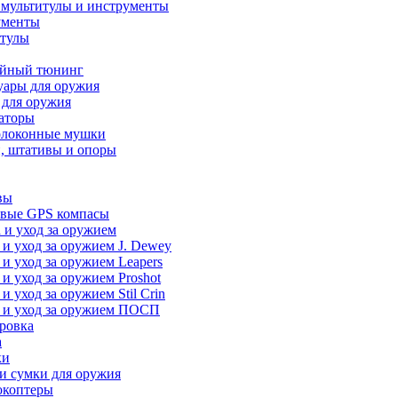
 мультитулы и инструменты
ументы
итулы
йный тюнинг
уары для оружия
 для оружия
аторы
олоконные мушки
, штативы и опоры
вы
вые GPS компасы
 и уход за оружием
 и уход за оружием J. Dewey
 и уход за оружием Leapers
 и уход за оружием Proshot
 и уход за оружием Stil Crin
 и уход за оружием ПОСП
ровка
а
ки
и сумки для оружия
окоптеры