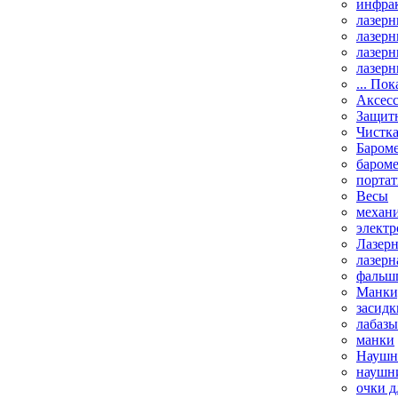
инфрак
лазерн
лазерн
лазерн
лазерн
... Пок
Аксесс
Защит
Чистк
Бароме
баром
порта
Весы
механи
элект
Лазерн
лазерн
фальш
Манки,
засидк
лабазы
манки
Наушни
наушни
очки д