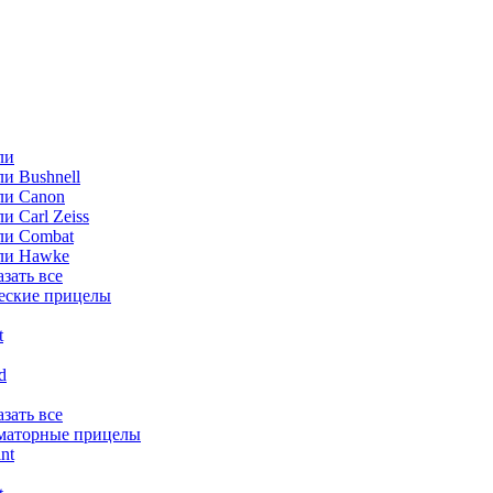
ли
и Bushnell
ли Canon
и Carl Zeiss
ли Combat
ли Hawke
азать все
еские прицелы
t
ld
азать все
маторные прицелы
nt