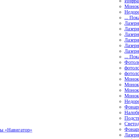
Инфра
Монок
Недор
... Пок
Лазер
Лазерн
Лазерн
Лазер
Лазерн
Лазерн
... Пок
Фотол
фотоло
фотол
Монок
Моноку
Монок
Моноку
Недор
Фонар
Налоб
Подст
Свето
Фонари
Лазерн