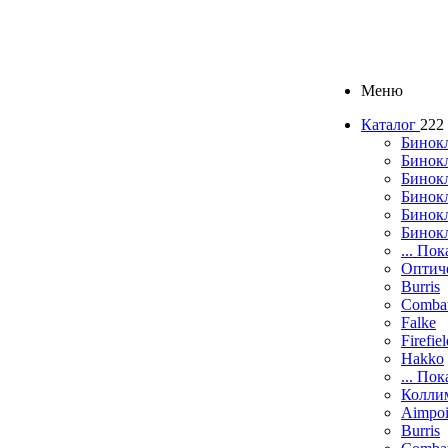
Меню
Каталог
222
Бинок
Бинокл
Бинок
Бинокл
Бинок
Бинок
... Пок
Оптич
Burris
Comba
Falke
Firefie
Hakko
... Пок
Колли
Aimpoi
Burris