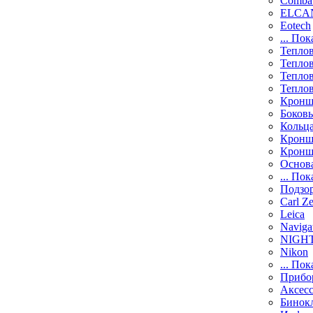
Comba
ELCAN
Eotech
... Пок
Тепло
Тепло
Тепло
Тепло
Кронш
Боков
Кольц
Кронш
Кронш
Основ
... Пок
Подзо
Carl Ze
Leica
Naviga
NIGH
Nikon
... Пок
Прибо
Аксесс
Бинок