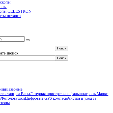
скопы
копы
копы CELESTRON
нты питания
зать звонок
ния
Лазерные
етеостанции
Весы
Лазерная пристрелка и фальшпатроны
Манки,
ы
Фотоловушки
Цифровые GPS компасы
Чистка и уход за
скопы