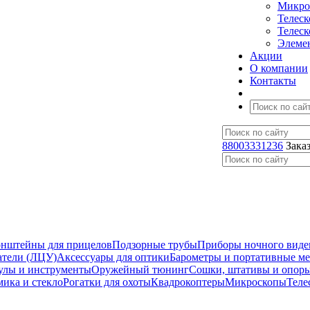
Микро
Телес
Телес
Элеме
Акции
О компании
Контакты
88003331236
Зака
нштейны для прицелов
Подзорные трубы
Приборы ночного виде
атели (ЛЦУ)
Аксессуары для оптики
Барометры и портативные м
улы и инструменты
Оружейный тюнинг
Сошки, штативы и опор
мика и стекло
Рогатки для охоты
Квадрокоптеры
Микроскопы
Теле