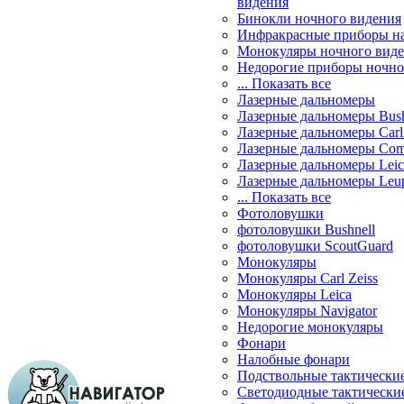
видения
Бинокли ночного видения
Инфракрасные приборы н
Монокуляры ночного вид
Недорогие приборы ночно
... Показать все
Лазерные дальномеры
Лазерные дальномеры Bush
Лазерные дальномеры Carl 
Лазерные дальномеры Com
Лазерные дальномеры Leic
Лазерные дальномеры Leu
... Показать все
Фотоловушки
фотоловушки Bushnell
фотоловушки ScoutGuard
Монокуляры
Монокуляры Carl Zeiss
Монокуляры Leica
Монокуляры Navigator
Недорогие монокуляры
Фонари
Налобные фонари
Подствольные тактически
Светодиодные тактически