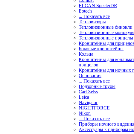
Combat
ELCAN SpecterDR
Eotech
... Показать все
Тепловизоры
Тепловизионные бинокли
Тепловизионные монокул
Тепловизионные прицелы
Кронштейны для прицело
Боковые кронштейны
Кольца
Кронштейны для коллима
прицелов
Кронштейны для ночных 
Основания
... Показать все
Подзорные трубы
Carl Zeiss
Leica
Navigator
NIGHTFORCE
Nikon
... Показать все
Приборы ночного видени
Аксессуары к приборам н