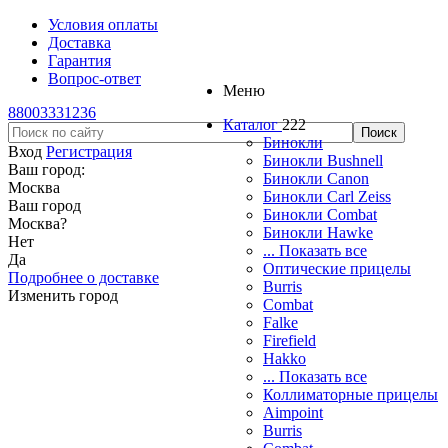
Условия оплаты
Доставка
Гарантия
Вопрос-ответ
Меню
88003331236
Каталог
222
Бинокли
Вход
Регистрация
Бинокли Bushnell
Ваш город:
Бинокли Canon
Москва
Бинокли Carl Zeiss
Ваш город
Бинокли Combat
Москва
?
Бинокли Hawke
Нет
... Показать все
Да
Оптические прицелы
Подробнее о доставке
Burris
Изменить город
Combat
Falke
Firefield
Hakko
... Показать все
Коллиматорные прицелы
Aimpoint
Burris