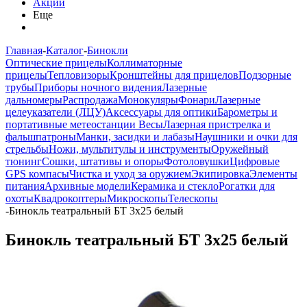
Акции
Еще
Главная
-
Каталог
-
Бинокли
Оптические прицелы
Коллиматорные
прицелы
Тепловизоры
Кронштейны для прицелов
Подзорные
трубы
Приборы ночного видения
Лазерные
дальномеры
Распродажа
Монокуляры
Фонари
Лазерные
целеуказатели (ЛЦУ)
Аксессуары для оптики
Барометры и
портативные метеостанции
Весы
Лазерная пристрелка и
фальшпатроны
Манки, засидки и лабазы
Наушники и очки для
стрельбы
Ножи, мультитулы и инструменты
Оружейный
тюнинг
Сошки, штативы и опоры
Фотоловушки
Цифровые
GPS компасы
Чистка и уход за оружием
Экипировка
Элементы
питания
Архивные модели
Керамика и стекло
Рогатки для
охоты
Квадрокоптеры
Микроскопы
Телескопы
-
Бинокль театральный БТ 3x25 белый
Бинокль театральный БТ 3x25 белый