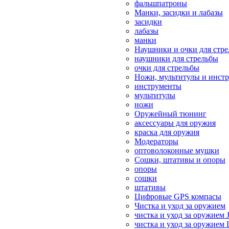
фальшпатроны
Манки, засидки и лабазы
засидки
лабазы
манки
Наушники и очки для стр
наушники для стрельбы
очки для стрельбы
Ножи, мультитулы и инст
инструменты
мультитулы
ножи
Оружейный тюнинг
аксессуары для оружия
краска для оружия
Модераторы
оптоволоконные мушки
Сошки, штативы и опоры
опоры
сошки
штативы
Цифровые GPS компасы
Чистка и уход за оружием
чистка и уход за оружием 
чистка и уход за оружием 