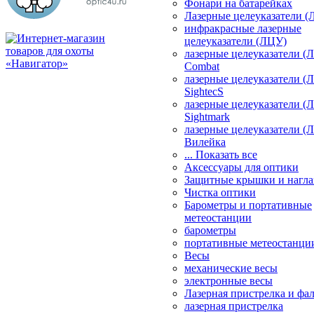
Фонари на батарейках
Лазерные целеуказатели 
инфракрасные лазерные
целеуказатели (ЛЦУ)
лазерные целеуказатели (
Combat
лазерные целеуказатели (
SightecS
лазерные целеуказатели (
Sightmark
лазерные целеуказатели (
Вилейка
... Показать все
Аксессуары для оптики
Защитные крышки и нагла
Чистка оптики
Барометры и портативные
метеостанции
барометры
портативные метеостанци
Весы
механические весы
электронные весы
Лазерная пристрелка и ф
лазерная пристрелка