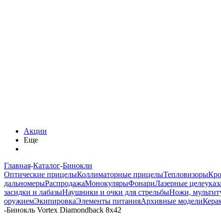
Акции
Еще
Главная
-
Каталог
-
Бинокли
Оптические прицелы
Коллиматорные прицелы
Тепловизоры
Кро
дальномеры
Распродажа
Монокуляры
Фонари
Лазерные целеуказ
засидки и лабазы
Наушники и очки для стрельбы
Ножи, мультит
оружием
Экипировка
Элементы питания
Архивные модели
Кера
-
Бинокль Vortex Diamondback 8x42