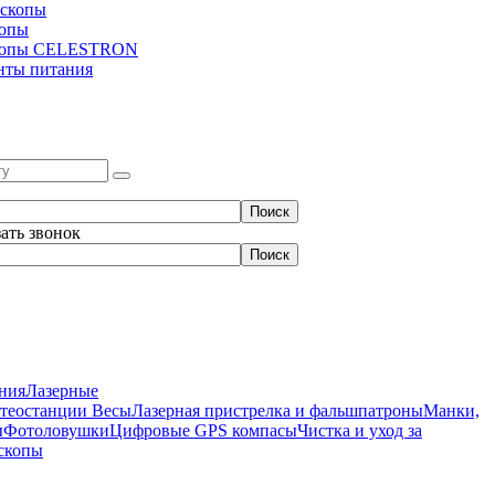
скопы
копы
копы CELESTRON
нты питания
зать звонок
ния
Лазерные
етеостанции
Весы
Лазерная пристрелка и фальшпатроны
Манки,
ы
Фотоловушки
Цифровые GPS компасы
Чистка и уход за
скопы