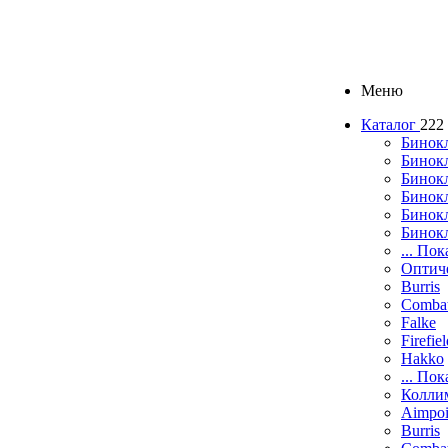
Меню
Каталог
222
Бинок
Бинокл
Бинок
Бинокл
Бинок
Бинок
... Пок
Оптич
Burris
Comba
Falke
Firefie
Hakko
... Пок
Колли
Aimpoi
Burris