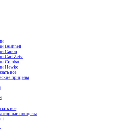
ли
и Bushnell
ли Canon
и Carl Zeiss
ли Combat
ли Hawke
азать все
еские прицелы
t
ld
азать все
маторные прицелы
nt