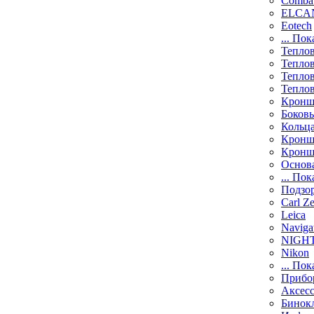
Comba
ELCAN
Eotech
... Пок
Тепло
Тепло
Тепло
Тепло
Кронш
Боков
Кольц
Кронш
Кронш
Основ
... Пок
Подзо
Carl Ze
Leica
Naviga
NIGH
Nikon
... Пок
Прибо
Аксесс
Бинок