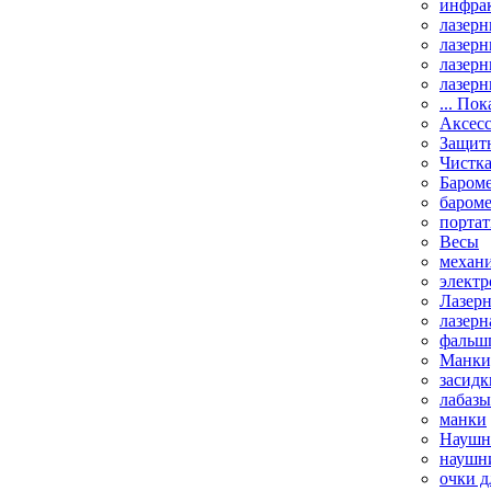
инфрак
лазерн
лазерн
лазерн
лазерн
... Пок
Аксесс
Защит
Чистк
Бароме
баром
порта
Весы
механи
элект
Лазерн
лазерн
фальш
Манки,
засидк
лабазы
манки
Наушни
наушни
очки д