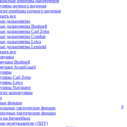
красные приборы наблюдения
уляры ночного видения
огие приборы ночного видения
азать все
ные дальномеры
ые дальномеры Bushnell
ые дальномеры Carl Zeiss
ные дальномеры Combat
ые дальномеры Leica
ые дальномеры Leupold
азать все
овушки
вушки Bushnell
овушки ScoutGuard
уляры
ляры Carl Zeiss
уляры Leica
ляры Navigator
огие монокуляры
и
ные фонари
0
вольные тактические фонари
диодные тактические фонари
 на батарейках
ые целеуказатели (ЛЦУ)