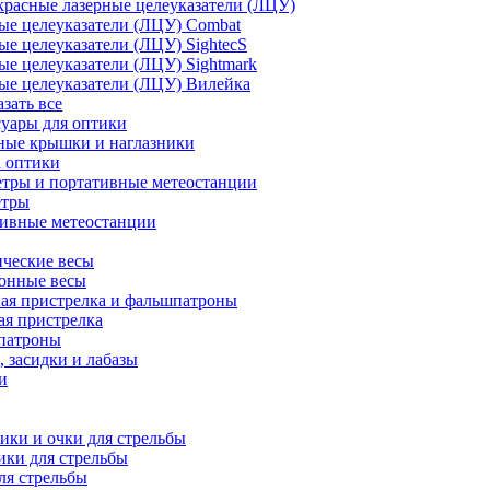
расные лазерные целеуказатели (ЛЦУ)
ые целеуказатели (ЛЦУ) Combat
ые целеуказатели (ЛЦУ) SightecS
ые целеуказатели (ЛЦУ) Sightmark
ые целеуказатели (ЛЦУ) Вилейка
азать все
уары для оптики
ные крышки и наглазники
а оптики
тры и портативные метеостанции
етры
тивные метеостанции
ческие весы
ронные весы
ая пристрелка и фальшпатроны
ая пристрелка
патроны
 засидки и лабазы
и
ки и очки для стрельбы
ки для стрельбы
ля стрельбы