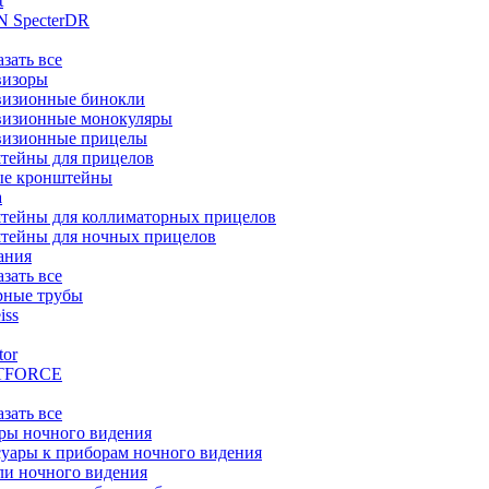
t
 SpecterDR
азать все
визоры
визионные бинокли
визионные монокуляры
визионные прицелы
тейны для прицелов
ые кронштейны
а
тейны для коллиматорных прицелов
тейны для ночных прицелов
ания
азать все
рные трубы
iss
tor
TFORCE
азать все
ры ночного видения
уары к приборам ночного видения
ли ночного видения