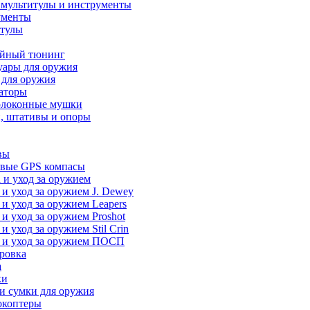
 мультитулы и инструменты
ументы
итулы
йный тюнинг
уары для оружия
 для оружия
аторы
олоконные мушки
, штативы и опоры
вы
вые GPS компасы
 и уход за оружием
 и уход за оружием J. Dewey
 и уход за оружием Leapers
 и уход за оружием Proshot
 и уход за оружием Stil Crin
 и уход за оружием ПОСП
ровка
а
ки
и сумки для оружия
окоптеры