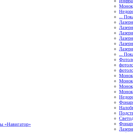
Инфра
Монок
Недор
... Пок
Лазер
Лазерн
Лазерн
Лазер
Лазерн
Лазерн
... Пок
Фотол
фотоло
фотол
Монок
Моноку
Монок
Моноку
Недор
Фонар
Налоб
Подст
Свето
Фонари
Лазерн