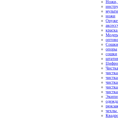
Ножи,
инстр
мульт
ножи
Оруже
аксесс
краска
Модер
оптов
Сошки
опоры
сошки
штати
Цифро
Чистка
чистка
чистка
чистка
чистка
чистка
Экипи
одежд
рюкза
чехлы 
Квадр