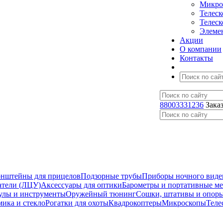
Микро
Телес
Телес
Элеме
Акции
О компании
Контакты
88003331236
Зака
нштейны для прицелов
Подзорные трубы
Приборы ночного виде
атели (ЛЦУ)
Аксессуары для оптики
Барометры и портативные м
улы и инструменты
Оружейный тюнинг
Сошки, штативы и опор
мика и стекло
Рогатки для охоты
Квадрокоптеры
Микроскопы
Теле