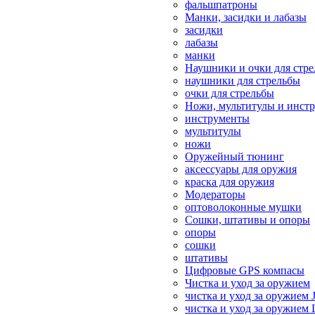
фальшпатроны
Манки, засидки и лабазы
засидки
лабазы
манки
Наушники и очки для стр
наушники для стрельбы
очки для стрельбы
Ножи, мультитулы и инст
инструменты
мультитулы
ножи
Оружейный тюнинг
аксессуары для оружия
краска для оружия
Модераторы
оптоволоконные мушки
Сошки, штативы и опоры
опоры
сошки
штативы
Цифровые GPS компасы
Чистка и уход за оружием
чистка и уход за оружием 
чистка и уход за оружием 