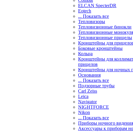
Combat
ELCAN SpecterDR
Eotech
... Показать все
Тепловизоры
Тепловизионные бинокли
Тепловизионные монокул
Тепловизионные прицелы
Кронштейны для прицело
Боковые кронштейны
Кольца
Кронштейны для коллима
прицелов
Кронштейны для ночных 
Основания
... Показать все
Подзорные трубы
Carl Zeiss
Leica
Navigator
NIGHTFORCE
Nikon
... Показать все
Приборы ночного видени
Аксессуары к приборам н