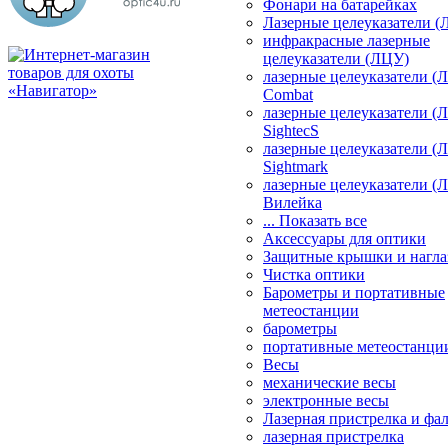
Фонари на батарейках
Лазерные целеуказатели 
инфракрасные лазерные
целеуказатели (ЛЦУ)
лазерные целеуказатели (
Combat
лазерные целеуказатели (
SightecS
лазерные целеуказатели (
Sightmark
лазерные целеуказатели (
Вилейка
... Показать все
Аксессуары для оптики
Защитные крышки и нагла
Чистка оптики
Барометры и портативные
метеостанции
барометры
портативные метеостанци
Весы
механические весы
электронные весы
Лазерная пристрелка и ф
лазерная пристрелка