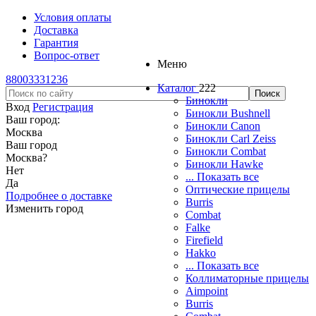
Условия оплаты
Доставка
Гарантия
Вопрос-ответ
Меню
88003331236
Каталог
222
Бинокли
Вход
Регистрация
Бинокли Bushnell
Ваш город:
Бинокли Canon
Москва
Бинокли Carl Zeiss
Ваш город
Бинокли Combat
Москва
?
Бинокли Hawke
Нет
... Показать все
Да
Оптические прицелы
Подробнее о доставке
Burris
Изменить город
Combat
Falke
Firefield
Hakko
... Показать все
Коллиматорные прицелы
Aimpoint
Burris