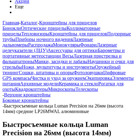
Акции
Еще
Главная
-
Каталог
-
Кронштейны для прицелов
Бинокли
Оптические прицелы
Коллиматорные
прицелы
Тепловизоры
Кронштейны для прицелов
Подзорные
трубы
Приборы ночного видения
Лазерные
дальномеры
Распродажа
Монокуляры
Фонари
Лазерные
целеуказатели (ЛЦУ)
Аксессуары для оптики
Барометры и
портативные метеостанции
Весы
Лазерная пристрелка и
фальшпатроны
Манки, засидки и лабазы
Наушники и очки для
стрельбы
Ножи, мультитулы и инструменты
Оружейный
тюнинг
Сошки, штативы и опоры
Фотоловушки
Цифровые
GPS компасы
Чистка и уход за оружием
Экипировка
Элементы
питания
Архивные модели
Керамика и стекло
Рогатки для
охоты
Квадрокоптеры
Микроскопы
Телескопы
-
Верхние кронштейны
Боковые кронштейны
-
Быстросъемные кольца Luman Precision на 26мм (высота
14мм) средние LP26MWAL алюминивые
Быстросъемные кольца Luman
Precision на 26мм (высота 14мм)