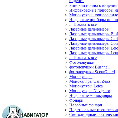
видения
Бинокли ночного видения
Инфракрасные приборы н
Монокуляры ночного вид
Недорогие приборы ночно
... Показать все
Лазерные дальномеры
Лазерные дальномеры Bush
Лазерные дальномеры Carl 
Лазерные дальномеры Com
Лазерные дальномеры Leic
Лазерные дальномеры Leu
... Показать все
Фотоловушки
фотоловушки Bushnell
фотоловушки ScoutGuard
Монокуляры
Монокуляры Carl Zeiss
Монокуляры Leica
Монокуляры Navigator
Недорогие монокуляры
Фонари
Налобные фонари
Подствольные тактически
Светодиодные тактически