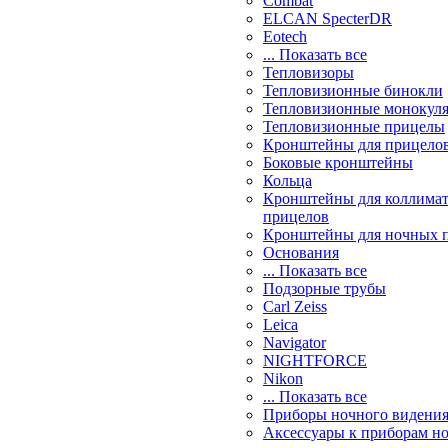
Combat
ELCAN SpecterDR
Eotech
... Показать все
Тепловизоры
Тепловизионные бинокли
Тепловизионные монокул
Тепловизионные прицелы
Кронштейны для прицело
Боковые кронштейны
Кольца
Кронштейны для коллима
прицелов
Кронштейны для ночных 
Основания
... Показать все
Подзорные трубы
Carl Zeiss
Leica
Navigator
NIGHTFORCE
Nikon
... Показать все
Приборы ночного видени
Аксессуары к приборам н