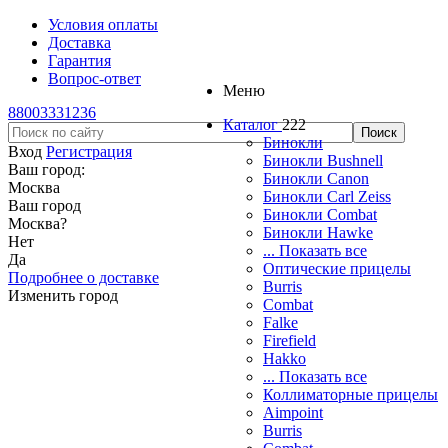
Условия оплаты
Доставка
Гарантия
Вопрос-ответ
Меню
88003331236
Каталог
222
Бинокли
Вход
Регистрация
Бинокли Bushnell
Ваш город:
Бинокли Canon
Москва
Бинокли Carl Zeiss
Ваш город
Бинокли Combat
Москва
?
Бинокли Hawke
Нет
... Показать все
Да
Оптические прицелы
Подробнее о доставке
Burris
Изменить город
Combat
Falke
Firefield
Hakko
... Показать все
Коллиматорные прицелы
Aimpoint
Burris