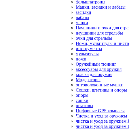
фальшпатроны
Манки, засидки и лабазы
засидки
лабазы
манки
Наушники и очки для стр
наушники для стрельбы
очки для стрельбы
Ножи, мультитулы и инст
инструменты
мультитулы
ножи
Оружейный тюнинг
аксессуары для оружия
краска для оружия
Модераторы
оптоволоконные мушки
Сошки, штативы и опоры
опоры
сошки
штативы
Цифровые GPS компасы
Чистка и уход за оружием
чистка и уход за оружием 
чистка и уход за оружием 