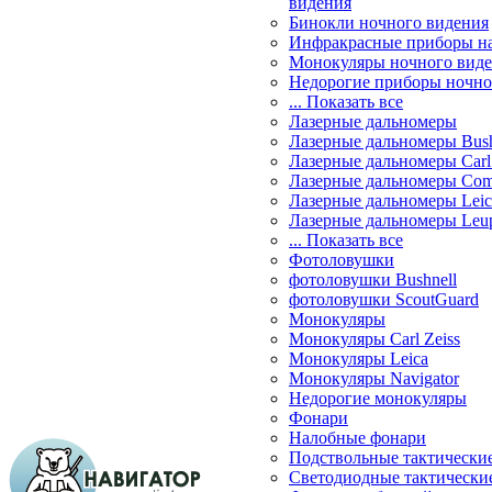
видения
Бинокли ночного видения
Инфракрасные приборы н
Монокуляры ночного вид
Недорогие приборы ночно
... Показать все
Лазерные дальномеры
Лазерные дальномеры Bush
Лазерные дальномеры Carl 
Лазерные дальномеры Com
Лазерные дальномеры Leic
Лазерные дальномеры Leu
... Показать все
Фотоловушки
фотоловушки Bushnell
фотоловушки ScoutGuard
Монокуляры
Монокуляры Carl Zeiss
Монокуляры Leica
Монокуляры Navigator
Недорогие монокуляры
Фонари
Налобные фонари
Подствольные тактически
Светодиодные тактически