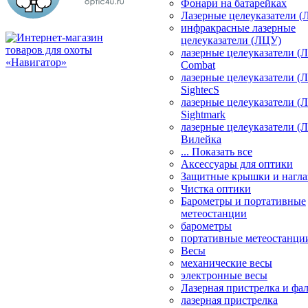
Фонари на батарейках
Лазерные целеуказатели 
инфракрасные лазерные
целеуказатели (ЛЦУ)
лазерные целеуказатели (
Combat
лазерные целеуказатели (
SightecS
лазерные целеуказатели (
Sightmark
лазерные целеуказатели (
Вилейка
... Показать все
Аксессуары для оптики
Защитные крышки и нагла
Чистка оптики
Барометры и портативные
метеостанции
барометры
портативные метеостанци
Весы
механические весы
электронные весы
Лазерная пристрелка и ф
лазерная пристрелка