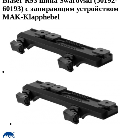
Blaser R93 шина Swarovski (50192-
60193) с запирающим устройством
MAK-Klapphebel