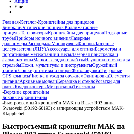
Акции
Еще
Главная
-
Каталог
-
Кронштейны для прицелов
Бинокли
Оптические прицелы
Коллиматорные
прицелы
Тепловизоры
Кронштейны для прицелов
Подзорные
трубы
Приборы ночного видения
Лазерные
дальномеры
Распродажа
Монокуляры
Фонари
Лазерные
целеуказатели (ЛЦУ)
Аксессуары для оптики
Барометры и
портативные метеостанции
Весы
Лазерная пристрелка и
фальшпатроны
Манки, засидки и лабазы
Наушники и очки для
стрельбы
Ножи, мультитулы и инструменты
Оружейный
тюнинг
Сошки, штативы и опоры
Фотоловушки
Цифровые
GPS компасы
Чистка и уход за оружием
Экипировка
Элементы
питания
Архивные модели
Керамика и стекло
Рогатки для
охоты
Квадрокоптеры
Микроскопы
Телескопы
-
Верхние кронштейны
Боковые кронштейны
-
Быстросъемный кронштейн MAK на Blaser R93 шина
Swarovski (50192-60193) с запирающим устройством MAK-
Klapphebel
Быстросъемный кронштейн MAK на