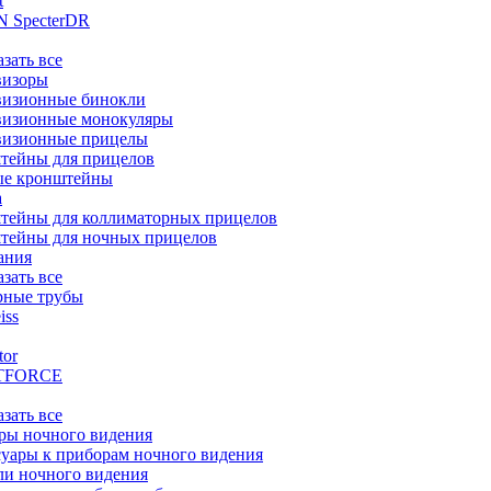
t
 SpecterDR
азать все
визоры
визионные бинокли
визионные монокуляры
визионные прицелы
тейны для прицелов
ые кронштейны
а
тейны для коллиматорных прицелов
тейны для ночных прицелов
ания
азать все
рные трубы
iss
tor
TFORCE
азать все
ры ночного видения
уары к приборам ночного видения
ли ночного видения