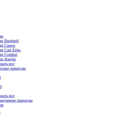
ли
и Bushnell
ли Canon
и Carl Zeiss
ли Combat
ли Hawke
азать все
еские прицелы
t
ld
азать все
маторные прицелы
nt