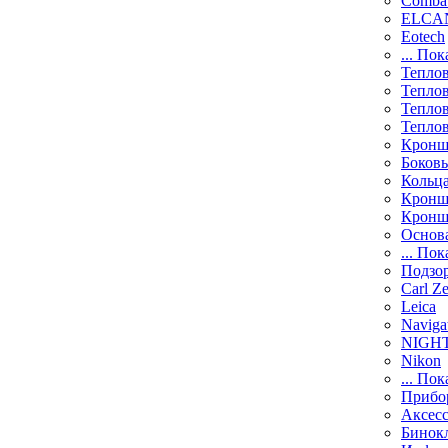
Comba
ELCAN
Eotech
... Пок
Тепло
Тепло
Тепло
Тепло
Кронш
Боков
Кольц
Кронш
Кронш
Основ
... Пок
Подзо
Carl Ze
Leica
Naviga
NIGH
Nikon
... Пок
Прибо
Аксесс
Бинок