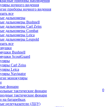
красные приборы наблюдения
уляры ночного видения
огие приборы ночного видения
азать все
ные дальномеры
ые дальномеры Bushnell
ые дальномеры Carl Zeiss
ные дальномеры Combat
ые дальномеры Leica
ые дальномеры Leupold
азать все
овушки
вушки Bushnell
овушки ScoutGuard
уляры
ляры Carl Zeiss
уляры Leica
ляры Navigator
огие монокуляры
и
ные фонари
0
вольные тактические фонари
диодные тактические фонари
 на батарейках
ые целеуказатели (ЛЦУ)