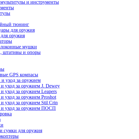
 мультитулы и инструменты
ументы
итулы
йный тюнинг
уары для оружия
 для оружия
аторы
олоконные мушки
, штативы и опоры
вы
вые GPS компасы
 и уход за оружием
 и уход за оружием J. Dewey
 и уход за оружием Leapers
 и уход за оружием Proshot
 и уход за оружием Stil Crin
 и уход за оружием ПОСП
ровка
а
ки
и сумки для оружия
окоптеры