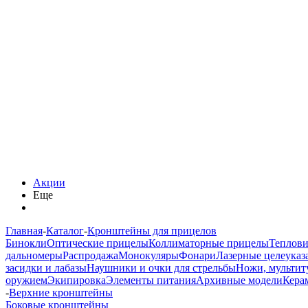
Акции
Еще
Главная
-
Каталог
-
Кронштейны для прицелов
Бинокли
Оптические прицелы
Коллиматорные прицелы
Теплов
дальномеры
Распродажа
Монокуляры
Фонари
Лазерные целеуказ
засидки и лабазы
Наушники и очки для стрельбы
Ножи, мультит
оружием
Экипировка
Элементы питания
Архивные модели
Кера
-
Верхние кронштейны
Боковые кронштейны