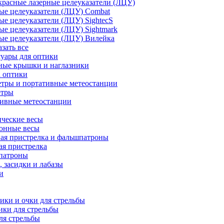
расные лазерные целеуказатели (ЛЦУ)
ые целеуказатели (ЛЦУ) Combat
ые целеуказатели (ЛЦУ) SightecS
ые целеуказатели (ЛЦУ) Sightmark
ые целеуказатели (ЛЦУ) Вилейка
азать все
уары для оптики
ные крышки и наглазники
а оптики
тры и портативные метеостанции
етры
тивные метеостанции
ческие весы
ронные весы
ая пристрелка и фальшпатроны
ая пристрелка
патроны
 засидки и лабазы
и
ки и очки для стрельбы
ки для стрельбы
ля стрельбы