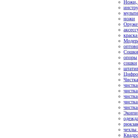
Ножи,
инстр
мульт
ножи
Оруже
аксесс
краска
Модер
оптов
Сошки
опоры
сошки
штати
Цифро
Чистка
чистка
чистка
чистка
чистка
чистка
Экипи
одежд
рюкза
чехлы 
Квадр