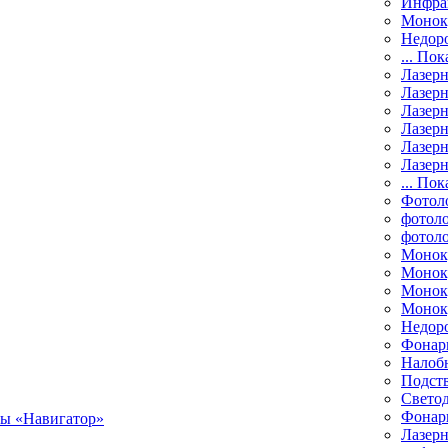
Инфра
Монок
Недор
... Пок
Лазер
Лазерн
Лазерн
Лазер
Лазерн
Лазерн
... Пок
Фотол
фотоло
фотол
Монок
Моноку
Монок
Моноку
Недор
Фонар
Налоб
Подст
Свето
Фонари
Лазерн