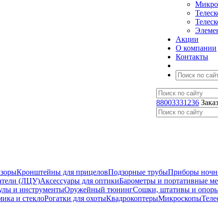
Микро
Телес
Телес
Элеме
Акции
О компании
Контакты
88003331236
Зака
изоры
Кронштейны для прицелов
Подзорные трубы
Приборы ночн
атели (ЛЦУ)
Аксессуары для оптики
Барометры и портативные м
улы и инструменты
Оружейный тюнинг
Сошки, штативы и опор
мика и стекло
Рогатки для охоты
Квадрокоптеры
Микроскопы
Теле