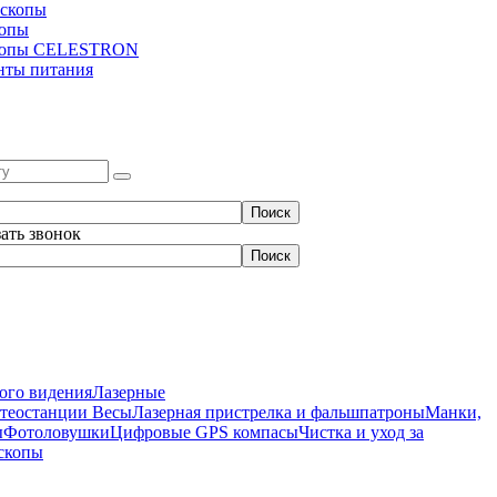
скопы
копы
копы CELESTRON
нты питания
зать звонок
ого видения
Лазерные
етеостанции
Весы
Лазерная пристрелка и фальшпатроны
Манки,
ы
Фотоловушки
Цифровые GPS компасы
Чистка и уход за
скопы