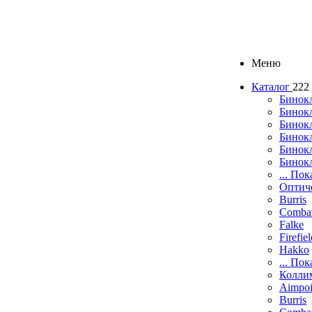
Меню
Каталог
222
Бинок
Бинокл
Бинок
Бинокл
Бинок
Бинок
... Пок
Оптич
Burris
Comba
Falke
Firefie
Hakko
... Пок
Колли
Aimpoi
Burris