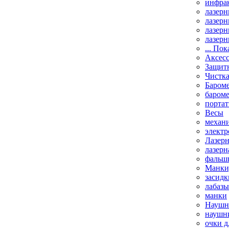
инфрак
лазерн
лазерн
лазерн
лазерн
... Пок
Аксесс
Защит
Чистк
Бароме
баром
порта
Весы
механи
элект
Лазерн
лазерн
фальш
Манки,
засидк
лабазы
манки
Наушни
наушни
очки д