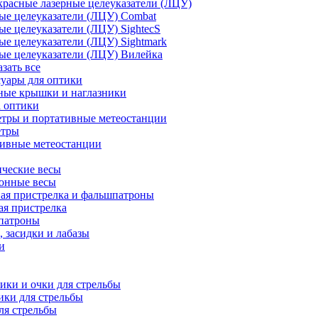
расные лазерные целеуказатели (ЛЦУ)
ые целеуказатели (ЛЦУ) Combat
ые целеуказатели (ЛЦУ) SightecS
ые целеуказатели (ЛЦУ) Sightmark
ые целеуказатели (ЛЦУ) Вилейка
азать все
уары для оптики
ные крышки и наглазники
а оптики
тры и портативные метеостанции
етры
тивные метеостанции
ческие весы
ронные весы
ая пристрелка и фальшпатроны
ая пристрелка
патроны
 засидки и лабазы
и
ки и очки для стрельбы
ки для стрельбы
ля стрельбы