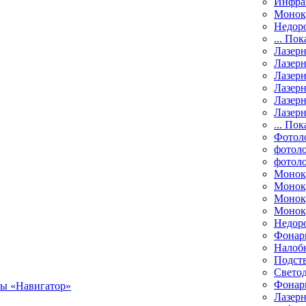
Инфра
Монок
Недор
... Пок
Лазер
Лазерн
Лазерн
Лазер
Лазерн
Лазерн
... Пок
Фотол
фотоло
фотол
Монок
Моноку
Монок
Моноку
Недор
Фонар
Налоб
Подст
Свето
Фонари
Лазерн