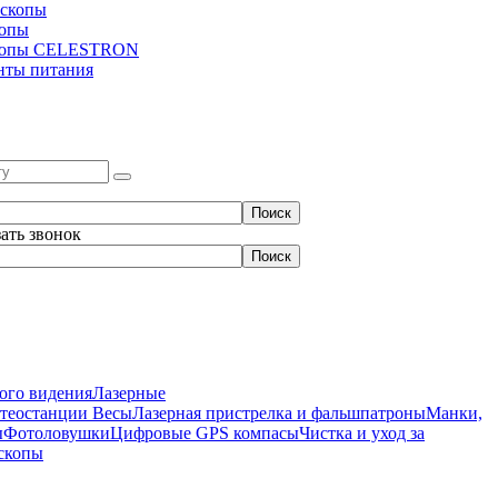
скопы
копы
копы CELESTRON
нты питания
зать звонок
ого видения
Лазерные
етеостанции
Весы
Лазерная пристрелка и фальшпатроны
Манки,
ы
Фотоловушки
Цифровые GPS компасы
Чистка и уход за
скопы