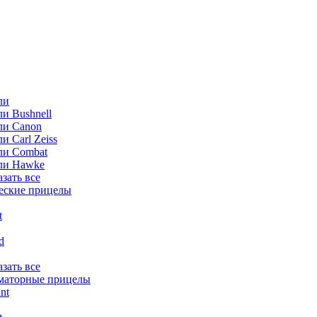
ли
и Bushnell
ли Canon
и Carl Zeiss
ли Combat
ли Hawke
азать все
еские прицелы
t
ld
азать все
маторные прицелы
nt