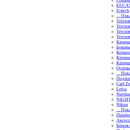
Comba
ELCAN
Eotech
... Пок
Тепло
Тепло
Тепло
Тепло
Кронш
Боков
Кольц
Кронш
Кронш
Основ
... Пок
Подзо
Carl Ze
Leica
Naviga
NIGH
Nikon
... Пок
Прибо
Аксесс
Бинок