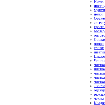
Ножи,
инстр
мульт
ножи
Оруже
аксесс
краска
Модер
оптов
Сошки
опоры
сошки
штати
Цифро
Чистка
чистка
чистка
чистка
чистка
чистка
Экипи
одежд
рюкза
чехлы 
Квадр