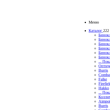
Меню
Каталог
222
Бинок
Бинокл
Бинок
Бинокл
Бинок
Бинок
... Пок
Оптич
Burris
Comba
Falke
Firefie
Hakko
... Пок
Колли
Aimpoi
Burris