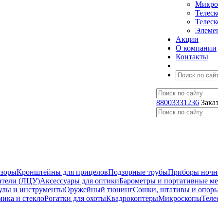
Микро
Телес
Телес
Элеме
Акции
О компании
Контакты
88003331236
Зака
изоры
Кронштейны для прицелов
Подзорные трубы
Приборы ночн
атели (ЛЦУ)
Аксессуары для оптики
Барометры и портативные м
улы и инструменты
Оружейный тюнинг
Сошки, штативы и опор
мика и стекло
Рогатки для охоты
Квадрокоптеры
Микроскопы
Теле