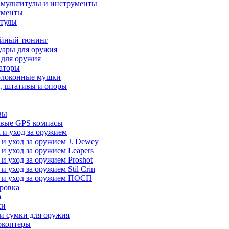
 мультитулы и инструменты
ументы
итулы
йный тюнинг
уары для оружия
 для оружия
аторы
олоконные мушки
, штативы и опоры
вы
вые GPS компасы
 и уход за оружием
 и уход за оружием J. Dewey
 и уход за оружием Leapers
 и уход за оружием Proshot
 и уход за оружием Stil Crin
 и уход за оружием ПОСП
ровка
а
ки
и сумки для оружия
окоптеры