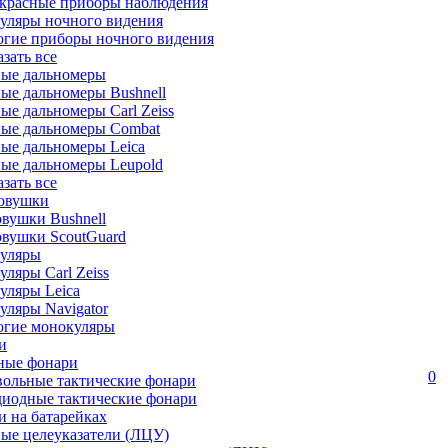
красные приборы наблюдения
уляры ночного видения
огие приборы ночного видения
азать все
ные дальномеры
ые дальномеры Bushnell
ые дальномеры Carl Zeiss
ные дальномеры Combat
ые дальномеры Leica
ые дальномеры Leupold
азать все
овушки
вушки Bushnell
овушки ScoutGuard
уляры
ляры Carl Zeiss
уляры Leica
ляры Navigator
огие монокуляры
и
ные фонари
0
вольные тактические фонари
диодные тактические фонари
 на батарейках
ые целеуказатели (ЛЦУ)