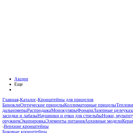
Акции
Еще
Главная
-
Каталог
-
Кронштейны для прицелов
Бинокли
Оптические прицелы
Коллиматорные прицелы
Теплов
дальномеры
Распродажа
Монокуляры
Фонари
Лазерные целеуказ
засидки и лабазы
Наушники и очки для стрельбы
Ножи, мультит
оружием
Экипировка
Элементы питания
Архивные модели
Кера
-
Верхние кронштейны
Боковые кронштейны