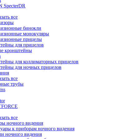
t
 SpecterDR
азать все
визоры
визионные бинокли
визионные монокуляры
визионные прицелы
тейны для прицелов
ые кронштейны
а
тейны для коллиматорных прицелов
тейны для ночных прицелов
ания
азать все
рные трубы
iss
tor
TFORCE
азать все
ры ночного видения
уары к приборам ночного видения
ли ночного видения