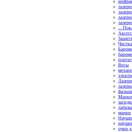
инфрак
лазерн
лазерн
лазерн
лазерн
... Пок
Аксесс
Защит
Чистк
Бароме
баром
порта
Весы
механи
элект
Лазерн
лазерн
фальш
Манки,
засидк
лабазы
манки
Наушни
наушни
очки д