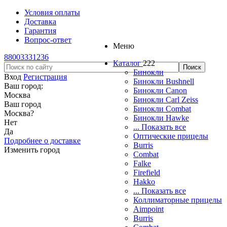
Условия оплаты
Доставка
Гарантия
Вопрос-ответ
Меню
88003331236
Каталог
222
Бинокли
Вход
Регистрация
Бинокли Bushnell
Ваш город:
Бинокли Canon
Москва
Бинокли Carl Zeiss
Ваш город
Бинокли Combat
Москва
?
Бинокли Hawke
Нет
... Показать все
Да
Оптические прицелы
Подробнее о доставке
Burris
Изменить город
Combat
Falke
Firefield
Hakko
... Показать все
Коллиматорные прицелы
Aimpoint
Burris