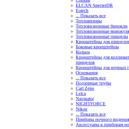
Combat
ELCAN SpecterDR
Eotech
... Показать все
Тепловизоры
Тепловизионные бинокли
Тепловизионные монокул
Тепловизионные прицелы
Кронштейны для прицело
Боковые кронштейны
Кольца
Кронштейны для коллима
прицелов
Кронштейны для ночных 
Основания
... Показать все
Подзорные трубы
Carl Zeiss
Leica
Navigator
NIGHTFORCE
Nikon
... Показать все
Приборы ночного видени
Аксессуары к приборам н