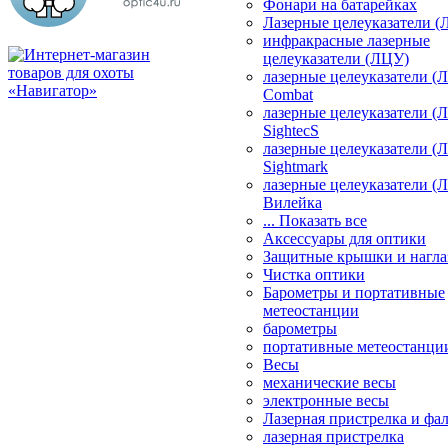
Фонари на батарейках
Лазерные целеуказатели 
инфракрасные лазерные
целеуказатели (ЛЦУ)
лазерные целеуказатели (
Combat
лазерные целеуказатели (
SightecS
лазерные целеуказатели (
Sightmark
лазерные целеуказатели (
Вилейка
... Показать все
Аксессуары для оптики
Защитные крышки и нагла
Чистка оптики
Барометры и портативные
метеостанции
барометры
портативные метеостанци
Весы
механические весы
электронные весы
Лазерная пристрелка и ф
лазерная пристрелка