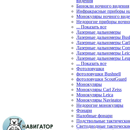
видения
Бинокли ночного видения
Инфракрасные приборы н
Монокуляры ночного вид
Недорогие приборы ночно
... Показать все
Лазерные дальномеры
Лазерные дальномеры Bush
Лазерные дальномеры Carl 
Лазерные дальномеры Com
Лазерные дальномеры Leic
Лазерные дальномеры Leu
... Показать все
Фотоловушки
фотоловушки Bushnell
фотоловушки ScoutGuard
Монокуляры
Монокуляры Carl Zeiss
Монокуляры Leica
Монокуляры Navigator
Недорогие монокуляры
Фонари
Налобные фонари
Подствольные тактически
Светодиодные тактически