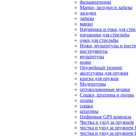
фальшпатроны
Манки, засидки и лабазы
засидки
лабазы
манки
Наушники и очки для стр
наушники для стрельбы
очки для стрельбы
Ножи, мультитулы и инст
инструменты
мультитулы
ножи
Оружейный тюнинг
аксессуары для оружия
краска для оружия
Модераторы
оптоволоконные мушки
Сошки, штативы и опоры
опоры
сошки
штативы
Цифровые GPS компасы
Чистка и уход за оружием
чистка и уход за оружием 
чистка и уход за оружием 