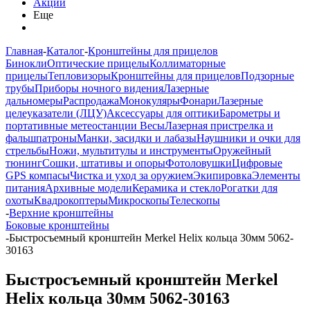
Акции
Еще
Главная
-
Каталог
-
Кронштейны для прицелов
Бинокли
Оптические прицелы
Коллиматорные
прицелы
Тепловизоры
Кронштейны для прицелов
Подзорные
трубы
Приборы ночного видения
Лазерные
дальномеры
Распродажа
Монокуляры
Фонари
Лазерные
целеуказатели (ЛЦУ)
Аксессуары для оптики
Барометры и
портативные метеостанции
Весы
Лазерная пристрелка и
фальшпатроны
Манки, засидки и лабазы
Наушники и очки для
стрельбы
Ножи, мультитулы и инструменты
Оружейный
тюнинг
Сошки, штативы и опоры
Фотоловушки
Цифровые
GPS компасы
Чистка и уход за оружием
Экипировка
Элементы
питания
Архивные модели
Керамика и стекло
Рогатки для
охоты
Квадрокоптеры
Микроскопы
Телескопы
-
Верхние кронштейны
Боковые кронштейны
-
Быстросъемный кронштейн Merkel Helix кольца 30мм 5062-
30163
Быстросъемный кронштейн Merkel
Helix кольца 30мм 5062-30163