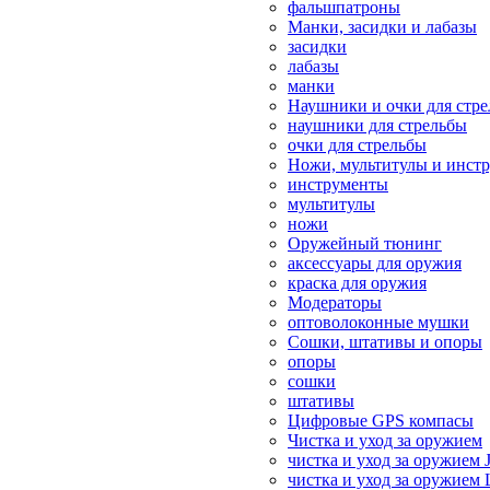
фальшпатроны
Манки, засидки и лабазы
засидки
лабазы
манки
Наушники и очки для стр
наушники для стрельбы
очки для стрельбы
Ножи, мультитулы и инст
инструменты
мультитулы
ножи
Оружейный тюнинг
аксессуары для оружия
краска для оружия
Модераторы
оптоволоконные мушки
Сошки, штативы и опоры
опоры
сошки
штативы
Цифровые GPS компасы
Чистка и уход за оружием
чистка и уход за оружием 
чистка и уход за оружием 