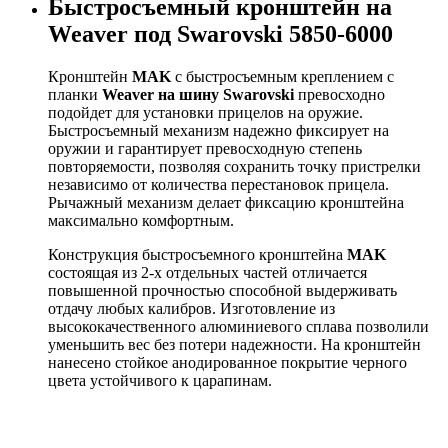
Быстросъемный кронштейн на
Weaver под Swarovski 5850-6000
Кронштейн
MAK
с быстросъемным креплением с
планки
Weaver на шину Swarovski
превосходно
подойдет для установки прицелов на оружие.
Быстросъемный механизм надежно фиксирует на
оружии и гарантирует превосходную степень
повторяемости, позволяя сохранить точку пристрелки
независимо от количества перестановок прицела.
Рычажный механизм делает фиксацию кронштейна
максимально комфортным.
Конструкция быстросъемного кронштейна
MAK
состоящая из 2-х отдельных частей отличается
повышенной прочностью способной выдерживать
отдачу любых калибров. Изготовление из
высококачественного алюминиевого сплава позволили
уменьшить вес без потери надежности. На кронштейн
нанесено стойкое анодированное покрытие черного
цвета устойчивого к царапинам.