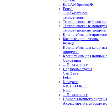
Combat
ELCAN SpecterDR
Eotech
... Показать все
Тепловизоры
Тепловизионные бинокли
Тепловизионные монокул
Тепловизионные прицелы
Кронштейны для прицело
Боковые кронштейны
Кольца
Кронштейны для коллима
прицелов
Кронштейны для ночных 
Основания
... Показать все
Подзорные трубы
Carl Zeiss
Leica
Navigator
NIGHTFORCE
Nikon
... Показать все
Приборы ночного видени
Аксессуары к приборам н