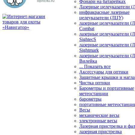
Фонари на батарейках
Лазерные целеуказатели 
инфракрасные лазерные
целеуказатели (ЛЦУ)
лазерные целеуказатели (
Combat
лазерные целеуказатели (
SightecS
лазерные целеуказатели (
Sightmark
лазерные целеуказатели (
Вилейка
... Показать все
Аксессуары для оптики
Защитные крышки и нагла
Чистка оптики
Барометры и портативные
метеостанции
барометры
портативные метеостанци
Весы
механические весы
электронные весы
Лазерная пристрелка и ф
лазерная пристрелка