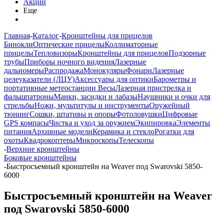
Акции
Еще
Главная
-
Каталог
-
Кронштейны для прицелов
Бинокли
Оптические прицелы
Коллиматорные
прицелы
Тепловизоры
Кронштейны для прицелов
Подзорные
трубы
Приборы ночного видения
Лазерные
дальномеры
Распродажа
Монокуляры
Фонари
Лазерные
целеуказатели (ЛЦУ)
Аксессуары для оптики
Барометры и
портативные метеостанции
Весы
Лазерная пристрелка и
фальшпатроны
Манки, засидки и лабазы
Наушники и очки для
стрельбы
Ножи, мультитулы и инструменты
Оружейный
тюнинг
Сошки, штативы и опоры
Фотоловушки
Цифровые
GPS компасы
Чистка и уход за оружием
Экипировка
Элементы
питания
Архивные модели
Керамика и стекло
Рогатки для
охоты
Квадрокоптеры
Микроскопы
Телескопы
-
Верхние кронштейны
Боковые кронштейны
-
Быстросъемный кронштейн на Weaver под Swarovski 5850-
6000
Быстросъемный кронштейн на Weaver
под Swarovski 5850-6000