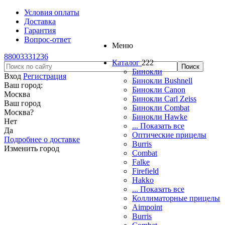
Условия оплаты
Доставка
Гарантия
Вопрос-ответ
Меню
88003331236
Каталог
222
Бинокли
Вход
Регистрация
Бинокли Bushnell
Ваш город:
Бинокли Canon
Москва
Бинокли Carl Zeiss
Ваш город
Бинокли Combat
Москва
?
Бинокли Hawke
Нет
... Показать все
Да
Оптические прицелы
Подробнее о доставке
Burris
Изменить город
Combat
Falke
Firefield
Hakko
... Показать все
Коллиматорные прицелы
Aimpoint
Burris