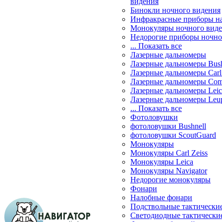
видения
Бинокли ночного видения
Инфракрасные приборы н
Монокуляры ночного вид
Недорогие приборы ночно
... Показать все
Лазерные дальномеры
Лазерные дальномеры Bush
Лазерные дальномеры Carl 
Лазерные дальномеры Com
Лазерные дальномеры Leic
Лазерные дальномеры Leu
... Показать все
Фотоловушки
фотоловушки Bushnell
фотоловушки ScoutGuard
Монокуляры
Монокуляры Carl Zeiss
Монокуляры Leica
Монокуляры Navigator
Недорогие монокуляры
Фонари
Налобные фонари
Подствольные тактически
Светодиодные тактически