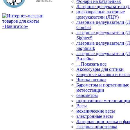
Фонари на батарейках
Лазерные целеуказатели 
инфракрасные лазерные
целеуказатели (ЛЦУ)
лазерные целеуказатели (
Combat
лазерные целеуказатели (
SightecS
лазерные целеуказатели (
Sightmark
лазерные целеуказатели (
Вилейка
... Показать все
Аксессуары для оптики
Защитные крышки и нагла
Чистка оптики
Барометры и портативные
метеостанции
барометры
портативные метеостанци
Весы
механические весы
электронные весы
Лазерная пристрелка и ф
лазерная пристрелка