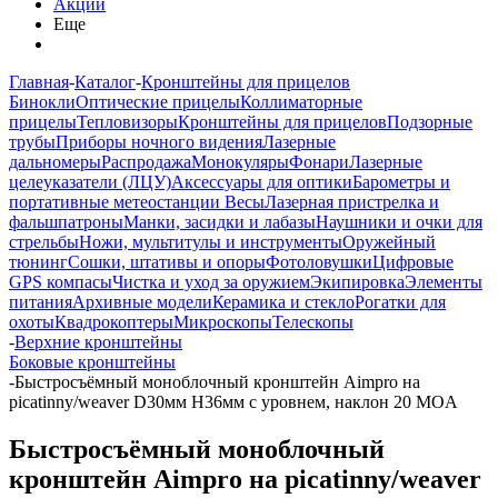
Акции
Еще
Главная
-
Каталог
-
Кронштейны для прицелов
Бинокли
Оптические прицелы
Коллиматорные
прицелы
Тепловизоры
Кронштейны для прицелов
Подзорные
трубы
Приборы ночного видения
Лазерные
дальномеры
Распродажа
Монокуляры
Фонари
Лазерные
целеуказатели (ЛЦУ)
Аксессуары для оптики
Барометры и
портативные метеостанции
Весы
Лазерная пристрелка и
фальшпатроны
Манки, засидки и лабазы
Наушники и очки для
стрельбы
Ножи, мультитулы и инструменты
Оружейный
тюнинг
Сошки, штативы и опоры
Фотоловушки
Цифровые
GPS компасы
Чистка и уход за оружием
Экипировка
Элементы
питания
Архивные модели
Керамика и стекло
Рогатки для
охоты
Квадрокоптеры
Микроскопы
Телескопы
-
Верхние кронштейны
Боковые кронштейны
-
Быстросъёмный моноблочный кронштейн Aimpro на
picatinny/weaver D30мм H36мм с уровнем, наклон 20 MOA
Быстросъёмный моноблочный
кронштейн Aimpro на picatinny/weaver