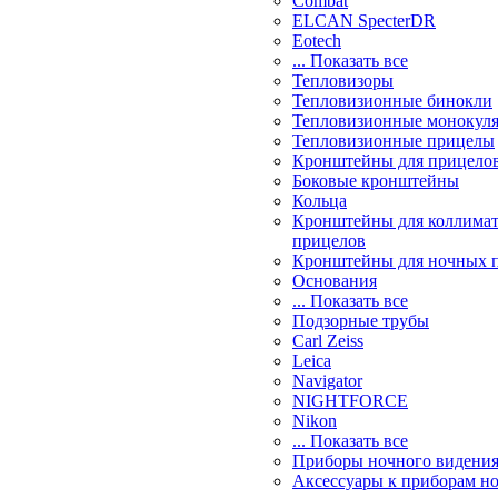
Combat
ELCAN SpecterDR
Eotech
... Показать все
Тепловизоры
Тепловизионные бинокли
Тепловизионные монокул
Тепловизионные прицелы
Кронштейны для прицело
Боковые кронштейны
Кольца
Кронштейны для коллима
прицелов
Кронштейны для ночных 
Основания
... Показать все
Подзорные трубы
Carl Zeiss
Leica
Navigator
NIGHTFORCE
Nikon
... Показать все
Приборы ночного видени
Аксессуары к приборам н