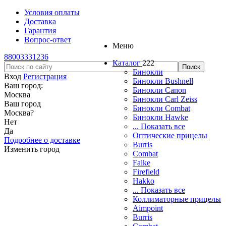
Условия оплаты
Доставка
Гарантия
Вопрос-ответ
Меню
88003331236
Каталог
222
Бинокли
Вход
Регистрация
Бинокли Bushnell
Ваш город:
Бинокли Canon
Москва
Бинокли Carl Zeiss
Ваш город
Бинокли Combat
Москва
?
Бинокли Hawke
Нет
... Показать все
Да
Оптические прицелы
Подробнее о доставке
Burris
Изменить город
Combat
Falke
Firefield
Hakko
... Показать все
Коллиматорные прицелы
Aimpoint
Burris