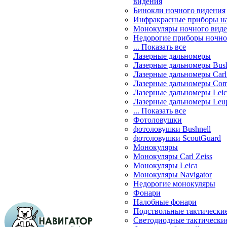
видения
Бинокли ночного видения
Инфракрасные приборы н
Монокуляры ночного вид
Недорогие приборы ночно
... Показать все
Лазерные дальномеры
Лазерные дальномеры Bush
Лазерные дальномеры Carl 
Лазерные дальномеры Com
Лазерные дальномеры Leic
Лазерные дальномеры Leu
... Показать все
Фотоловушки
фотоловушки Bushnell
фотоловушки ScoutGuard
Монокуляры
Монокуляры Carl Zeiss
Монокуляры Leica
Монокуляры Navigator
Недорогие монокуляры
Фонари
Налобные фонари
Подствольные тактически
Светодиодные тактически