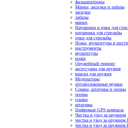
фальшпатроны
Манки, засидки и лабазы
засидки
лабазы
манки
Наушники и очки для стр
наушники для стрельбы
очки для стрельбы
Ножи, мультитулы и инст
инструменты
мультитулы
ножи
Оружейный тюнинг
аксессуары для оружия
краска для оружия
Модераторы
оптоволоконные мушки
Сошки, штативы и опоры
опоры
сошки
штативы
Цифровые GPS компасы
Чистка и уход за оружием
чистка и уход за оружием 
чистка и уход за оружием 