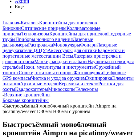
Акции
Еще
Главная
-
Каталог
-
Кронштейны для прицелов
Бинокли
Оптические прицелы
Коллиматорные
прицелы
Тепловизоры
Кронштейны для прицелов
Подзорные
трубы
Приборы ночного видения
Лазерные
дальномеры
Распродажа
Монокуляры
Фонари
Лазерные
целеуказатели (ЛЦУ)
Аксессуары для оптики
Барометры и
портативные метеостанции
Весы
Лазерная пристрелка и
фальшпатроны
Манки, засидки и лабазы
Наушники и очки для
стрельбы
Ножи, мультитулы и инструменты
Оружейный
тюнинг
Сошки, штативы и опоры
Фотоловушки
Цифровые
GPS компасы
Чистка и уход за оружием
Экипировка
Элементы
питания
Архивные модели
Керамика и стекло
Рогатки для
охоты
Квадрокоптеры
Микроскопы
Телескопы
-
Верхние кронштейны
Боковые кронштейны
-
Быстросъёмный моноблочный кронштейн Aimpro на
picatinny/weaver D30мм H36мм с уровнем
Быстросъёмный моноблочный
кронштейн Aimpro на picatinny/weaver