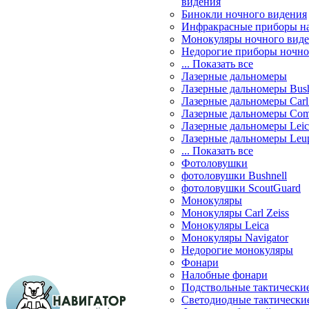
видения
Бинокли ночного видения
Инфракрасные приборы н
Монокуляры ночного вид
Недорогие приборы ночно
... Показать все
Лазерные дальномеры
Лазерные дальномеры Bush
Лазерные дальномеры Carl 
Лазерные дальномеры Com
Лазерные дальномеры Leic
Лазерные дальномеры Leu
... Показать все
Фотоловушки
фотоловушки Bushnell
фотоловушки ScoutGuard
Монокуляры
Монокуляры Carl Zeiss
Монокуляры Leica
Монокуляры Navigator
Недорогие монокуляры
Фонари
Налобные фонари
Подствольные тактически
Светодиодные тактически