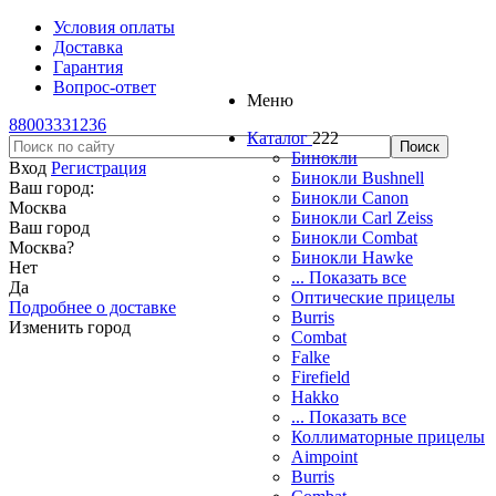
Условия оплаты
Доставка
Гарантия
Вопрос-ответ
Меню
88003331236
Каталог
222
Бинокли
Вход
Регистрация
Бинокли Bushnell
Ваш город:
Бинокли Canon
Москва
Бинокли Carl Zeiss
Ваш город
Бинокли Combat
Москва
?
Бинокли Hawke
Нет
... Показать все
Да
Оптические прицелы
Подробнее о доставке
Burris
Изменить город
Combat
Falke
Firefield
Hakko
... Показать все
Коллиматорные прицелы
Aimpoint
Burris