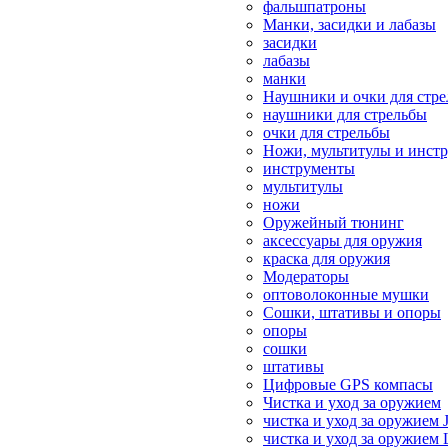
фальшпатроны
Манки, засидки и лабазы
засидки
лабазы
манки
Наушники и очки для стр
наушники для стрельбы
очки для стрельбы
Ножи, мультитулы и инст
инструменты
мультитулы
ножи
Оружейный тюнинг
аксессуары для оружия
краска для оружия
Модераторы
оптоволоконные мушки
Сошки, штативы и опоры
опоры
сошки
штативы
Цифровые GPS компасы
Чистка и уход за оружием
чистка и уход за оружием 
чистка и уход за оружием 