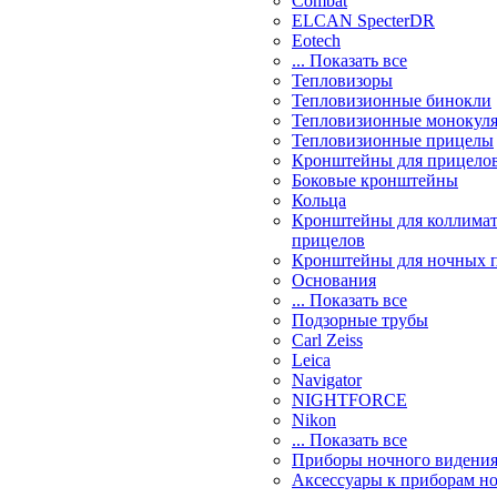
Combat
ELCAN SpecterDR
Eotech
... Показать все
Тепловизоры
Тепловизионные бинокли
Тепловизионные монокул
Тепловизионные прицелы
Кронштейны для прицело
Боковые кронштейны
Кольца
Кронштейны для коллима
прицелов
Кронштейны для ночных 
Основания
... Показать все
Подзорные трубы
Carl Zeiss
Leica
Navigator
NIGHTFORCE
Nikon
... Показать все
Приборы ночного видени
Аксессуары к приборам н