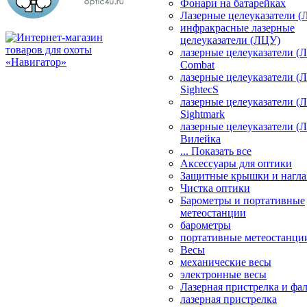
Фонари на батарейках
Лазерные целеуказатели 
инфракрасные лазерные
целеуказатели (ЛЦУ)
лазерные целеуказатели (
Combat
лазерные целеуказатели (
SightecS
лазерные целеуказатели (
Sightmark
лазерные целеуказатели (
Вилейка
... Показать все
Аксессуары для оптики
Защитные крышки и нагла
Чистка оптики
Барометры и портативные
метеостанции
барометры
портативные метеостанци
Весы
механические весы
электронные весы
Лазерная пристрелка и ф
лазерная пристрелка