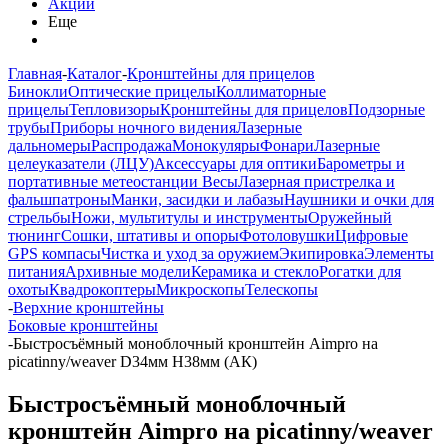
Акции
Еще
Главная
-
Каталог
-
Кронштейны для прицелов
Бинокли
Оптические прицелы
Коллиматорные
прицелы
Тепловизоры
Кронштейны для прицелов
Подзорные
трубы
Приборы ночного видения
Лазерные
дальномеры
Распродажа
Монокуляры
Фонари
Лазерные
целеуказатели (ЛЦУ)
Аксессуары для оптики
Барометры и
портативные метеостанции
Весы
Лазерная пристрелка и
фальшпатроны
Манки, засидки и лабазы
Наушники и очки для
стрельбы
Ножи, мультитулы и инструменты
Оружейный
тюнинг
Сошки, штативы и опоры
Фотоловушки
Цифровые
GPS компасы
Чистка и уход за оружием
Экипировка
Элементы
питания
Архивные модели
Керамика и стекло
Рогатки для
охоты
Квадрокоптеры
Микроскопы
Телескопы
-
Верхние кронштейны
Боковые кронштейны
-
Быстросъёмный моноблочный кронштейн Aimpro на
picatinny/weaver D34мм H38мм (AК)
Быстросъёмный моноблочный
кронштейн Aimpro на picatinny/weaver