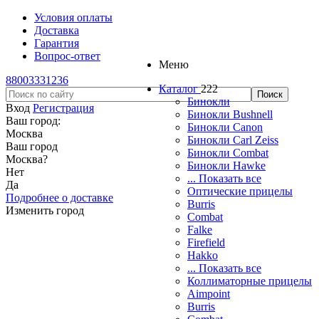
Условия оплаты
Доставка
Гарантия
Вопрос-ответ
Меню
88003331236
Каталог
222
Бинокли
Вход
Регистрация
Бинокли Bushnell
Ваш город:
Бинокли Canon
Москва
Бинокли Carl Zeiss
Ваш город
Бинокли Combat
Москва
?
Бинокли Hawke
Нет
... Показать все
Да
Оптические прицелы
Подробнее о доставке
Burris
Изменить город
Combat
Falke
Firefield
Hakko
... Показать все
Коллиматорные прицелы
Aimpoint
Burris