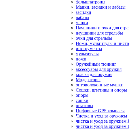
фальшпатроны
Манки, засидки и лабазы
засидки
лабазы
манки
Наушники и очки для стр
наушники для стрельбы
очки для стрельбы
Ножи, мультитулы и инст
инструменты
мультитулы
ножи
Оружейный тюнинг
аксессуары для оружия
краска для оружия
Модераторы
оптоволоконные мушки
Сошки, штативы и опоры
опоры
сошки
штативы
Цифровые GPS компасы
Чистка и уход за оружием
чистка и уход за оружием 
чистка и уход за оружием 