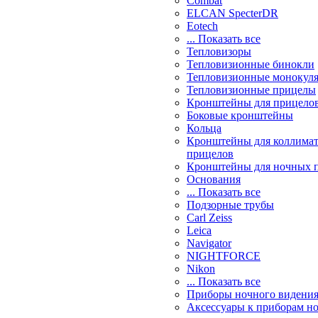
Combat
ELCAN SpecterDR
Eotech
... Показать все
Тепловизоры
Тепловизионные бинокли
Тепловизионные монокул
Тепловизионные прицелы
Кронштейны для прицело
Боковые кронштейны
Кольца
Кронштейны для коллима
прицелов
Кронштейны для ночных 
Основания
... Показать все
Подзорные трубы
Carl Zeiss
Leica
Navigator
NIGHTFORCE
Nikon
... Показать все
Приборы ночного видени
Аксессуары к приборам н