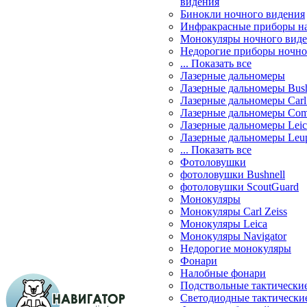
видения
Бинокли ночного видения
Инфракрасные приборы н
Монокуляры ночного вид
Недорогие приборы ночно
... Показать все
Лазерные дальномеры
Лазерные дальномеры Bush
Лазерные дальномеры Carl 
Лазерные дальномеры Com
Лазерные дальномеры Leic
Лазерные дальномеры Leu
... Показать все
Фотоловушки
фотоловушки Bushnell
фотоловушки ScoutGuard
Монокуляры
Монокуляры Carl Zeiss
Монокуляры Leica
Монокуляры Navigator
Недорогие монокуляры
Фонари
Налобные фонари
Подствольные тактически
Светодиодные тактически