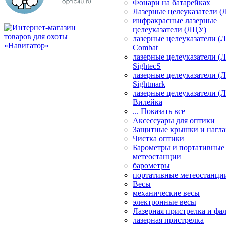
Фонари на батарейках
Лазерные целеуказатели 
инфракрасные лазерные
целеуказатели (ЛЦУ)
лазерные целеуказатели (
Combat
лазерные целеуказатели (
SightecS
лазерные целеуказатели (
Sightmark
лазерные целеуказатели (
Вилейка
... Показать все
Аксессуары для оптики
Защитные крышки и нагла
Чистка оптики
Барометры и портативные
метеостанции
барометры
портативные метеостанци
Весы
механические весы
электронные весы
Лазерная пристрелка и ф
лазерная пристрелка