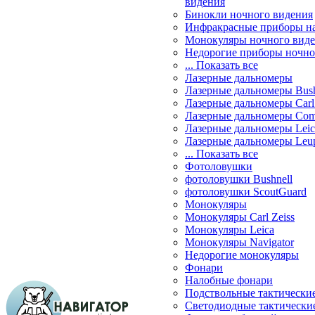
видения
Бинокли ночного видения
Инфракрасные приборы н
Монокуляры ночного вид
Недорогие приборы ночно
... Показать все
Лазерные дальномеры
Лазерные дальномеры Bush
Лазерные дальномеры Carl 
Лазерные дальномеры Com
Лазерные дальномеры Leic
Лазерные дальномеры Leu
... Показать все
Фотоловушки
фотоловушки Bushnell
фотоловушки ScoutGuard
Монокуляры
Монокуляры Carl Zeiss
Монокуляры Leica
Монокуляры Navigator
Недорогие монокуляры
Фонари
Налобные фонари
Подствольные тактически
Светодиодные тактически