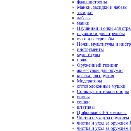
фальшпатроны
Манки, засидки и лабазы
засидки
лабазы
манки
Наушники и очки для стр
наушники для стрельбы
очки для стрельбы
Ножи, мультитулы и инст
инструменты
мультитулы
ножи
Оружейный тюнинг
аксессуары для оружия
краска для оружия
Модераторы
оптоволоконные мушки
Сошки, штативы и опоры
опоры
сошки
штативы
Цифровые GPS компасы
Чистка и уход за оружием
чистка и уход за оружием 
чистка и уход за оружием 