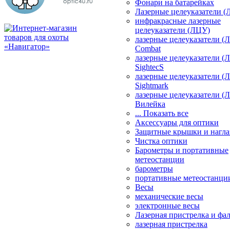
Фонари на батарейках
Лазерные целеуказатели 
инфракрасные лазерные
целеуказатели (ЛЦУ)
лазерные целеуказатели (
Combat
лазерные целеуказатели (
SightecS
лазерные целеуказатели (
Sightmark
лазерные целеуказатели (
Вилейка
... Показать все
Аксессуары для оптики
Защитные крышки и нагла
Чистка оптики
Барометры и портативные
метеостанции
барометры
портативные метеостанци
Весы
механические весы
электронные весы
Лазерная пристрелка и ф
лазерная пристрелка