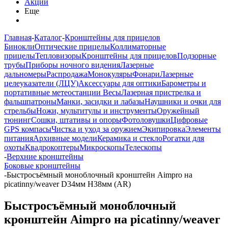
Акции
Еще
Главная
-
Каталог
-
Кронштейны для прицелов
Бинокли
Оптические прицелы
Коллиматорные
прицелы
Тепловизоры
Кронштейны для прицелов
Подзорные
трубы
Приборы ночного видения
Лазерные
дальномеры
Распродажа
Монокуляры
Фонари
Лазерные
целеуказатели (ЛЦУ)
Аксессуары для оптики
Барометры и
портативные метеостанции
Весы
Лазерная пристрелка и
фальшпатроны
Манки, засидки и лабазы
Наушники и очки для
стрельбы
Ножи, мультитулы и инструменты
Оружейный
тюнинг
Сошки, штативы и опоры
Фотоловушки
Цифровые
GPS компасы
Чистка и уход за оружием
Экипировка
Элементы
питания
Архивные модели
Керамика и стекло
Рогатки для
охоты
Квадрокоптеры
Микроскопы
Телескопы
-
Верхние кронштейны
Боковые кронштейны
-
Быстросъёмный моноблочный кронштейн Aimpro на
picatinny/weaver D34мм H38мм (AR)
Быстросъёмный моноблочный
кронштейн Aimpro на picatinny/weaver