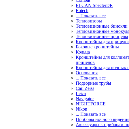
Combat
ELCAN SpecterDR
Eotech
... Показать все
Тепловизоры
Тепловизионные бинокли
Тепловизионные монокул
Тепловизионные прицелы
Кронштейны для прицело
Боковые кронштейны
Кольца
Кронштейны для коллима
прицелов
Кронштейны для ночных 
Основания
... Показать все
Подзорные трубы
Carl Zeiss
Leica
Navigator
NIGHTFORCE
Nikon
... Показать все
Приборы ночного видени
Аксессуары к приборам н