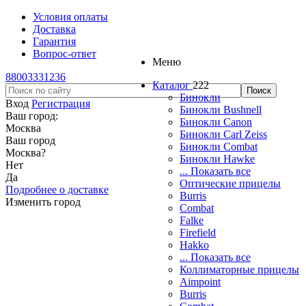
Условия оплаты
Доставка
Гарантия
Вопрос-ответ
Меню
88003331236
Каталог
222
Бинокли
Вход
Регистрация
Бинокли Bushnell
Ваш город:
Бинокли Canon
Москва
Бинокли Carl Zeiss
Ваш город
Бинокли Combat
Москва
?
Бинокли Hawke
Нет
... Показать все
Да
Оптические прицелы
Подробнее о доставке
Burris
Изменить город
Combat
Falke
Firefield
Hakko
... Показать все
Коллиматорные прицелы
Aimpoint
Burris