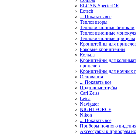
Combat
ELCAN SpecterDR
Eotech
... Показать все
Тепловизоры
Тепловизионные бинокли
Тепловизионные монокул
Тепловизионные прицелы
Кронштейны для прицело
Боковые кронштейны
Кольца
Кронштейны для коллима
прицелов
Кронштейны для ночных 
Основания
... Показать все
Подзорные трубы
Carl Zeiss
Leica
Navigator
NIGHTFORCE
Nikon
... Показать все
Приборы ночного видени
Аксессуары к приборам н