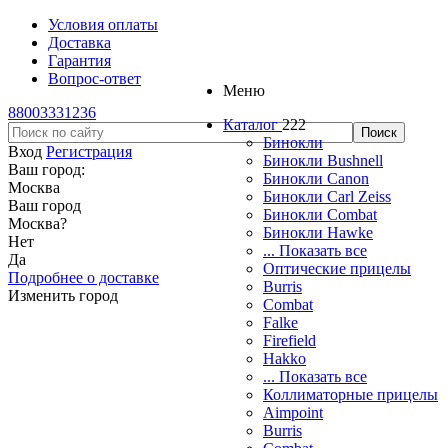
Условия оплаты
Доставка
Гарантия
Вопрос-ответ
Меню
88003331236
Каталог
222
Бинокли
Вход
Регистрация
Бинокли Bushnell
Ваш город:
Бинокли Canon
Москва
Бинокли Carl Zeiss
Ваш город
Бинокли Combat
Москва
?
Бинокли Hawke
Нет
... Показать все
Да
Оптические прицелы
Подробнее о доставке
Burris
Изменить город
Combat
Falke
Firefield
Hakko
... Показать все
Коллиматорные прицелы
Aimpoint
Burris