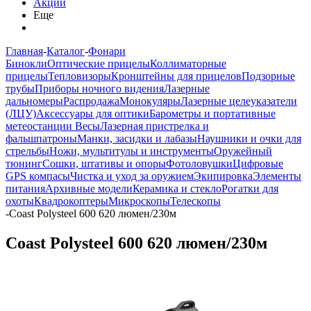
Акции
Еще
Главная
-
Каталог
-
Фонари
Бинокли
Оптические прицелы
Коллиматорные
прицелы
Тепловизоры
Кронштейны для прицелов
Подзорные
трубы
Приборы ночного видения
Лазерные
дальномеры
Распродажа
Монокуляры
Лазерные целеуказатели
(ЛЦУ)
Аксессуары для оптики
Барометры и портативные
метеостанции
Весы
Лазерная пристрелка и
фальшпатроны
Манки, засидки и лабазы
Наушники и очки для
стрельбы
Ножи, мультитулы и инструменты
Оружейный
тюнинг
Сошки, штативы и опоры
Фотоловушки
Цифровые
GPS компасы
Чистка и уход за оружием
Экипировка
Элементы
питания
Архивные модели
Керамика и стекло
Рогатки для
охоты
Квадрокоптеры
Микроскопы
Телескопы
-
Coast Polysteel 600 620 люмен/230м
Coast Polysteel 600 620 люмен/230м