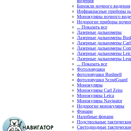
видения
Бинокли ночного видения
Инфракрасные приборы н
Монокуляры ночного вид
Недорогие приборы ночно
... Показать все
Лазерные дальномеры
Лазерные дальномеры Bush
Лазерные дальномеры Carl 
Лазерные дальномеры Com
Лазерные дальномеры Leic
Лазерные дальномеры Leu
... Показать все
Фотоловушки
фотоловушки Bushnell
фотоловушки ScoutGuard
Монокуляры
Монокуляры Carl Zeiss
Монокуляры Leica
Монокуляры Navigator
Недорогие монокуляры
Фонари
Налобные фонари
Подствольные тактически
Светодиодные тактически