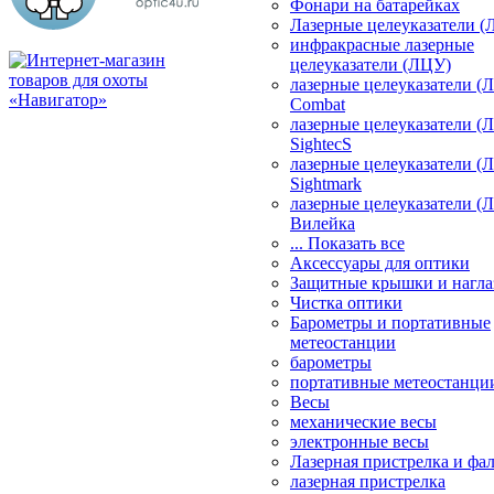
Фонари на батарейках
Лазерные целеуказатели 
инфракрасные лазерные
целеуказатели (ЛЦУ)
лазерные целеуказатели (
Combat
лазерные целеуказатели (
SightecS
лазерные целеуказатели (
Sightmark
лазерные целеуказатели (
Вилейка
... Показать все
Аксессуары для оптики
Защитные крышки и нагла
Чистка оптики
Барометры и портативные
метеостанции
барометры
портативные метеостанци
Весы
механические весы
электронные весы
Лазерная пристрелка и ф
лазерная пристрелка