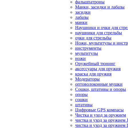
фальшпатроны
Манки, засидки и лабазы
засидки
лабазы
манки
Наушники и очки для стр
наушники для стрельбы
очки для стрельбы
Ножи, мультитулы и инст
инструменты
мультитулы
ножи
Оружейный тюнинг
аксессуары для оружия
краска для оружия
Модераторы
оптоволоконные мушки
Сошки, штативы и опоры
опоры
сошки
штативы
Цифровые GPS компасы
Чистка и уход за оружием
чистка и уход за оружием 
чистка и уход за оружием 