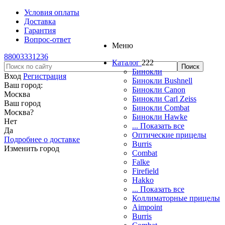
Условия оплаты
Доставка
Гарантия
Вопрос-ответ
Меню
88003331236
Каталог
222
Бинокли
Вход
Регистрация
Бинокли Bushnell
Ваш город:
Бинокли Canon
Москва
Бинокли Carl Zeiss
Ваш город
Бинокли Combat
Москва
?
Бинокли Hawke
Нет
... Показать все
Да
Оптические прицелы
Подробнее о доставке
Burris
Изменить город
Combat
Falke
Firefield
Hakko
... Показать все
Коллиматорные прицелы
Aimpoint
Burris