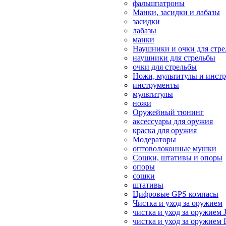
фальшпатроны
Манки, засидки и лабазы
засидки
лабазы
манки
Наушники и очки для стр
наушники для стрельбы
очки для стрельбы
Ножи, мультитулы и инст
инструменты
мультитулы
ножи
Оружейный тюнинг
аксессуары для оружия
краска для оружия
Модераторы
оптоволоконные мушки
Сошки, штативы и опоры
опоры
сошки
штативы
Цифровые GPS компасы
Чистка и уход за оружием
чистка и уход за оружием 
чистка и уход за оружием 