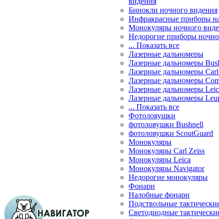
видения
Бинокли ночного видения
Инфракрасные приборы н
Монокуляры ночного вид
Недорогие приборы ночно
... Показать все
Лазерные дальномеры
Лазерные дальномеры Bush
Лазерные дальномеры Carl 
Лазерные дальномеры Com
Лазерные дальномеры Leic
Лазерные дальномеры Leu
... Показать все
Фотоловушки
фотоловушки Bushnell
фотоловушки ScoutGuard
Монокуляры
Монокуляры Carl Zeiss
Монокуляры Leica
Монокуляры Navigator
Недорогие монокуляры
Фонари
Налобные фонари
Подствольные тактически
Светодиодные тактически