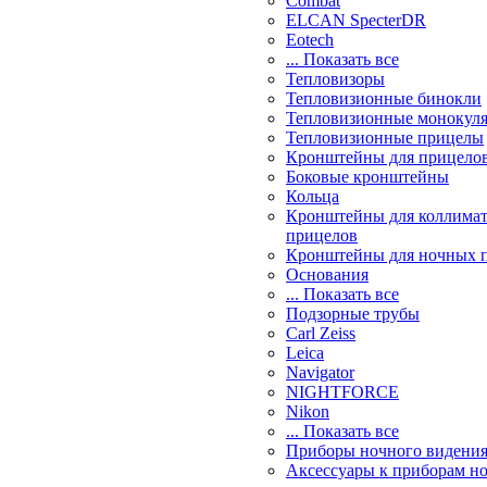
Combat
ELCAN SpecterDR
Eotech
... Показать все
Тепловизоры
Тепловизионные бинокли
Тепловизионные монокул
Тепловизионные прицелы
Кронштейны для прицело
Боковые кронштейны
Кольца
Кронштейны для коллима
прицелов
Кронштейны для ночных 
Основания
... Показать все
Подзорные трубы
Carl Zeiss
Leica
Navigator
NIGHTFORCE
Nikon
... Показать все
Приборы ночного видени
Аксессуары к приборам н