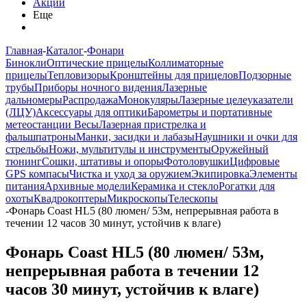
Акции
Еще
Главная
-
Каталог
-
Фонари
Бинокли
Оптические прицелы
Коллиматорные
прицелы
Тепловизоры
Кронштейны для прицелов
Подзорные
трубы
Приборы ночного видения
Лазерные
дальномеры
Распродажа
Монокуляры
Лазерные целеуказатели
(ЛЦУ)
Аксессуары для оптики
Барометры и портативные
метеостанции
Весы
Лазерная пристрелка и
фальшпатроны
Манки, засидки и лабазы
Наушники и очки для
стрельбы
Ножи, мультитулы и инструменты
Оружейный
тюнинг
Сошки, штативы и опоры
Фотоловушки
Цифровые
GPS компасы
Чистка и уход за оружием
Экипировка
Элементы
питания
Архивные модели
Керамика и стекло
Рогатки для
охоты
Квадрокоптеры
Микроскопы
Телескопы
-
Фонарь Coast HL5 (80 люмен/ 53м, непрерывная работа в
течении 12 часов 30 минут, устойчив к влаге)
Фонарь Coast HL5 (80 люмен/ 53м,
непрерывная работа в течении 12
часов 30 минут, устойчив к влаге)