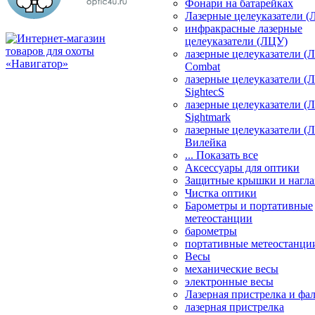
Фонари на батарейках
Лазерные целеуказатели 
инфракрасные лазерные
целеуказатели (ЛЦУ)
лазерные целеуказатели (
Combat
лазерные целеуказатели (
SightecS
лазерные целеуказатели (
Sightmark
лазерные целеуказатели (
Вилейка
... Показать все
Аксессуары для оптики
Защитные крышки и нагла
Чистка оптики
Барометры и портативные
метеостанции
барометры
портативные метеостанци
Весы
механические весы
электронные весы
Лазерная пристрелка и ф
лазерная пристрелка