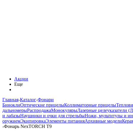
Акции
Еще
Главная
-
Каталог
-
Фонари
Бинокли
Оптические прицелы
Коллиматорные прицелы
Теплов
дальномеры
Распродажа
Монокуляры
Лазерные целеуказатели (
и лабазы
Наушники и очки для стрельбы
Ножи, мультитулы и и
оружием
Экипировка
Элементы питания
Архивные модели
Кера
-
Фонарь NexTORCH T9