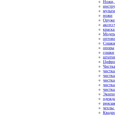
Ножи,
инстр
мульт
ножи
Оруже
аксесс
краска
Модер
оптов
Сошки
опоры
сошки
штати
Цифро
Чистка
чистка
чистка
чистка
чистка
чистка
Экипи
одежд
рюкза
чехлы 
Квадр