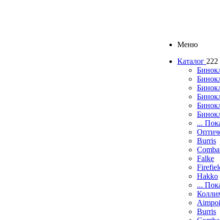
Меню
Каталог
222
Бинок
Бинокл
Бинок
Бинокл
Бинок
Бинок
... Пок
Оптич
Burris
Comba
Falke
Firefie
Hakko
... Пок
Колли
Aimpoi
Burris