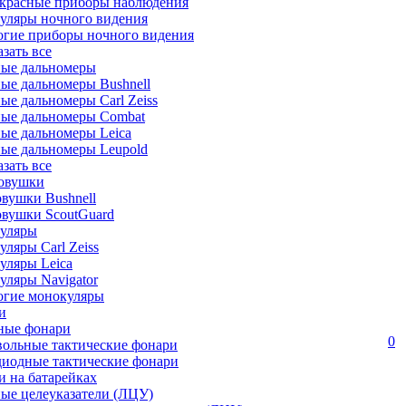
красные приборы наблюдения
уляры ночного видения
огие приборы ночного видения
азать все
ные дальномеры
ые дальномеры Bushnell
ые дальномеры Carl Zeiss
ные дальномеры Combat
ые дальномеры Leica
ые дальномеры Leupold
азать все
овушки
вушки Bushnell
овушки ScoutGuard
уляры
ляры Carl Zeiss
уляры Leica
ляры Navigator
огие монокуляры
и
ные фонари
0
вольные тактические фонари
диодные тактические фонари
 на батарейках
ые целеуказатели (ЛЦУ)