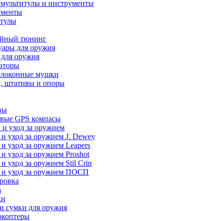
 мультитулы и инструменты
ументы
итулы
йный тюнинг
уары для оружия
 для оружия
аторы
олоконные мушки
, штативы и опоры
вы
вые GPS компасы
 и уход за оружием
 и уход за оружием J. Dewey
 и уход за оружием Leapers
 и уход за оружием Proshot
 и уход за оружием Stil Crin
 и уход за оружием ПОСП
ровка
а
ки
и сумки для оружия
окоптеры