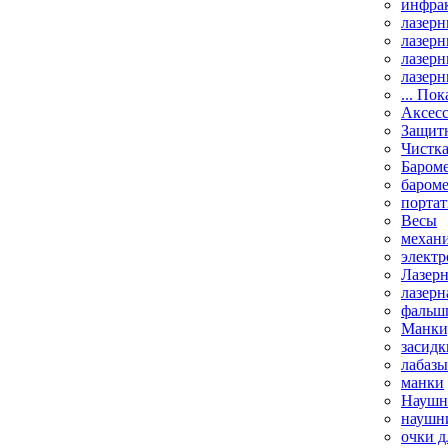
инфрак
лазерн
лазерн
лазерн
лазерн
... Пок
Аксесс
Защит
Чистк
Бароме
баром
порта
Весы
механи
элект
Лазерн
лазерн
фальш
Манки,
засидк
лабазы
манки
Наушни
наушни
очки д