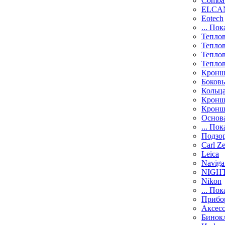
Comba
ELCAN
Eotech
... Пок
Тепло
Тепло
Тепло
Тепло
Кронш
Боков
Кольц
Кронш
Кронш
Основ
... Пок
Подзо
Carl Ze
Leica
Naviga
NIGH
Nikon
... Пок
Прибо
Аксесс
Бинок