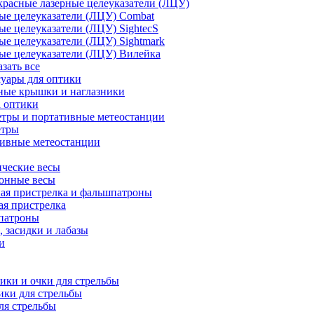
расные лазерные целеуказатели (ЛЦУ)
ые целеуказатели (ЛЦУ) Combat
ые целеуказатели (ЛЦУ) SightecS
ые целеуказатели (ЛЦУ) Sightmark
ые целеуказатели (ЛЦУ) Вилейка
азать все
уары для оптики
ные крышки и наглазники
а оптики
тры и портативные метеостанции
етры
тивные метеостанции
ческие весы
ронные весы
ая пристрелка и фальшпатроны
ая пристрелка
патроны
 засидки и лабазы
и
ки и очки для стрельбы
ки для стрельбы
ля стрельбы