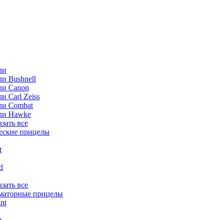
ли
и Bushnell
ли Canon
и Carl Zeiss
ли Combat
ли Hawke
азать все
еские прицелы
t
ld
азать все
маторные прицелы
nt