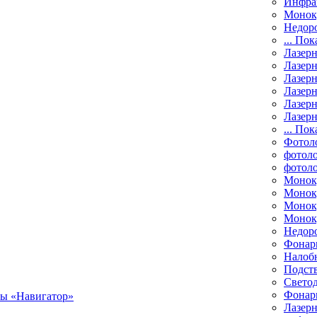
Инфра
Монок
Недор
... Пок
Лазер
Лазерн
Лазерн
Лазер
Лазерн
Лазерн
... Пок
Фотол
фотоло
фотол
Монок
Моноку
Монок
Моноку
Недор
Фонар
Налоб
Подст
Свето
Фонари
Лазерн