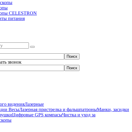
скопы
копы
копы CELESTRON
нты питания
зать звонок
ого видения
Лазерные
нции
Весы
Лазерная пристрелка и фальшпатроны
Манки, засидки
вушки
Цифровые GPS компасы
Чистка и уход за
скопы