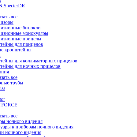
t
 SpecterDR
азать все
визоры
визионные бинокли
визионные монокуляры
визионные прицелы
тейны для прицелов
ые кронштейны
а
тейны для коллиматорных прицелов
тейны для ночных прицелов
ания
азать все
рные трубы
iss
tor
TFORCE
азать все
ры ночного видения
уары к приборам ночного видения
ли ночного видения