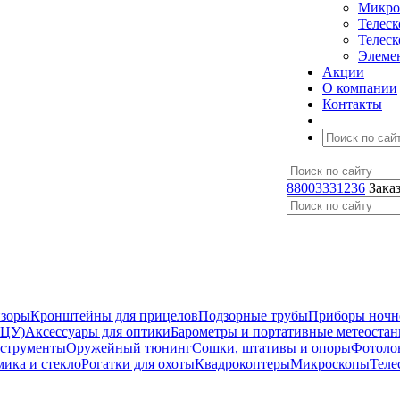
Микро
Телес
Телес
Элеме
Акции
О компании
Контакты
88003331236
Зака
изоры
Кронштейны для прицелов
Подзорные трубы
Приборы ночн
ЛЦУ)
Аксессуары для оптики
Барометры и портативные метеоста
нструменты
Оружейный тюнинг
Сошки, штативы и опоры
Фотоло
мика и стекло
Рогатки для охоты
Квадрокоптеры
Микроскопы
Теле